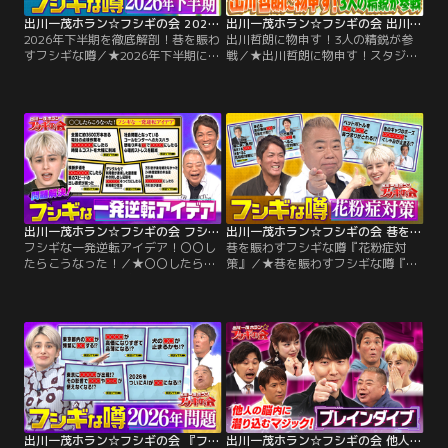
出川一茂ホラン☆フシギの会 2026年下半期を徹底解剖！巷を賑わすフシギな噂（2026/06/06放送分）
出川一茂ホラン☆フシギの会 出川哲朗に物申す！3人の精鋭が参戦（2026/05/16放送分）
2026年下半期を徹底解剖！巷を賑わ
出川哲朗に物申す！3人の精鋭が参
すフシギな噂／★2026年下半期に起
戦／★出川哲朗に物申す！スタジオ
こる！？フシギな噂を徹底解剖！ウ
に3人の精鋭が参戦 ☆足つぼのリア
ソかホントか分からない巷の噂を掘
クションがおかしい！「貧乏芸」と
り下げる！☆庶民の味方のあの食材
まで言われた出川も黙っていない！
が高級品に！？自分が庶民だと言い
出川の秘密兵器が登場！☆お酢を食
張る一茂に出川が一言！☆財布やス
べるリアクションがおかしい！醸造
マホを使わない買い物が当たり前に
学界の教授からクレーム！？酢を悪
なる！？セルフレジを使わない出川
役にしないで！教授が大好きなあん
＆一茂の理由とは？☆自分の声が悪
かけ焼きそばの食べ方とは？☆熱湯
用されるかも！？
風呂のリアクションがおかしい！
出川一茂ホラン☆フシギの会 フシギな一発逆転アイデア！〇〇したらこうなった！（2026/05/02放送分）
出川一茂ホラン☆フシギの会 巷を賑わすフシギな噂『花粉症対策』（2026/04/11放送分）
フシギな一発逆転アイデア！〇〇し
巷を賑わすフシギな噂『花粉症対
たらこうなった！／★〇〇したらこ
策』／★巷を賑わすフシギな噂『花
うなった！【フシギな一発逆転アイ
粉症対策』 花粉症が治ったと言い張
デア】☆電柱の点検作業を〇〇〇〇
る一茂も辛い最近花粉症問題！知っ
〇○にしたら、時間＆コストを大幅
ていれば、少し楽に過ごせるか
に削減！☆コールセンターへのカス
も…！？●腸に良い食材！毎日1本
ハラ…怒鳴り声を〇〇で〇〇〇〇○
〇〇〇を食べると花粉症対策に！？
にしたら心理的ストレスを軽減！☆
●身近なあの薬味〇〇が花粉症対策
横断歩道に工夫加えると、車のスピ
に！？その薬味を使った絶品スムー
ードの出しすぎが減った！
ジーレシピを公開！
出川一茂ホラン☆フシギの会 『フシギな噂』2026年問題（2026/03/20放送分）
出川一茂ホラン☆フシギの会 他人の脳内に潜り込むマジック！【ブレインダイブ】（2026/02/21放送分）