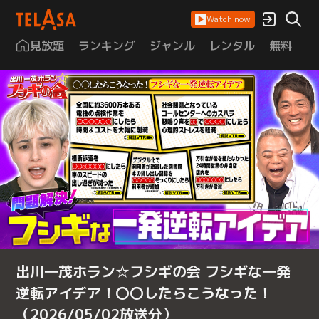
Watch now
見放題
ランキング
ジャンル
レンタル
無料
は
出川一茂ホラン☆フシギの会 フシギな一発
逆転アイデア！〇〇したらこうなった！
（2026/05/02放送分）