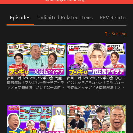
Episodes
Unlimited Related Items
PPV Related I
Sorting
出川一茂ホラン☆フシギの会 問題解決！フシギな一発逆転アイデア（2026/07/25放送分）
出川一茂ホラン☆フシギの会 〇〇したらこうなった！フシギな一発逆転アイデア（2026/07/04放送分）
問題解決！フシギな一発逆転アイデ
〇〇したらこうなった！フシギな一
ア／★問題解決！フシギな一発逆転
発逆転アイデア／★問題解決！フシ
アイデア 世の中の問題を一発逆転で
ギな一発逆転アイデア 世の中の問題
解決した事例をクイズに！☆賽銭泥
を一発逆転で解決した事例をクイズ
棒多発の神社で宮司があることを記
に！☆今治タオルの製造過程で出る
録することで犯人逮捕！？☆近年問
大量のホコリの活用方法とは？☆高
題視される置き配の盗難…ダンボー
齢化で漁師不足の町が漁を〇〇〇に
ルを〇〇の模様にすることで盗難防
任せることで水揚げ量が復活！？☆
止！？☆放置された農地をある動物
増えすぎた竹に手を加えて、放置竹
に協力してもらって耕したら劇的再
林が減少！
生！？