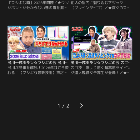
『フシギな噂』2026年問題／★ウソ
他人の脳内に潜り込むマジック！
かホントか分からない巷の噂を掘り
【ブレインダイブ】／★数々のフシ
下げる！新企画『巷を賑わすフシギ
ギなマジックを披露した“ブレイン
な噂』 ☆2026年問題を紐解く！●
ダイバー”新子景視が再び登場！他
東京都内の〇〇が頻繁に〇〇す
人の脳内に潜り込む！『ブレインダ
る！？●〇〇〇〇が高価になり過ぎ
イブ』 衝撃の最新作をスタジオで披
て品薄になる！？●犬の〇〇が止ま
露！！（1）挨拶代わりに“ブレイン
るかも！？●東京に〇〇〇〇が出
ダイブ”！平愛梨にしかわかるはず
現！？その影響で〇〇が使えなくな
がない図形を当てる！（2）誰も触
る！？●2026年、ついにAIが〇〇に
れていない箱のトランプに奇跡が起
なる！？
きる！
出川一茂ホラン☆フシギの会 出川が時事を解説！2026年はこう変わる！【フシギな最新技術】声だけで性格が分かる（2026/01/31放送分）
出川一茂ホラン☆フシギの会 スゴ技！歌より速く超高速タイピング達人現役女子高生が登場！（2026/01/17放送分）
出川が時事を解説！2026年はこう変
スゴ技！歌より速く超高速タイピン
わる！【フシギな最新技術】声だけ
グ達人現役女子高生が登場！／★全
で性格が分かる／★出川が解説！
国大会4年連続優勝！タイピング日
2026年はこう変わる！（1）今年も
本一女子高生“りんりん”さんがスタ
続く食品値上げ！1～4月にかけて値
ジオに登場！☆りんりんさんのお手
上げが予定されている食料品は3593
並み拝見！CUTIE STREET「かわい
品…その中で最も多かった品目は？
いだけじゃだめですか？」の曲と同
（2）携帯電話でついに〇〇が解禁
時に高速タイピングに挑戦！ミスな
1
携帯電話回線の増加に携帯電話でつ
く打つことができるのか？☆出川一
いに〇〇が解禁！（3）23年ぶりに
茂ホランも高速タイピングに挑戦！
〇〇が復活！