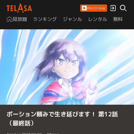
Watch now
見放題
ランキング
ジャンル
レンタル
無料
は
ポーション頼みで生き延びます！ 第12話
（最終話）