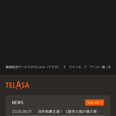
動画配信サービスのTELASA（テラサ）
ジャンル
アニメ一覧（見放
NEWS
See all
2026.08.01
浮所飛貴主演！ 【夏色の風が僕の家にやってきた】 本日よりテラサで独占配信スタート！