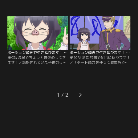
帝国兵の攻撃からカオルをかばった
ぎた。平和になった世界で大人にな
フランセットが槍で貫かれた。瀕死
ったエミールはベルと仲睦まじく過
の重傷を負うフランセットだった
ごし、ロランドはフランセットに婚
が、カオルのポーションでまたたく
約を申し込んだ。そんな中、相変わ
間に回復。さらにカオルから神剣エ
らずフリーのカオルは、婿捜しのた
クスグラムと、女神の守護騎士『エ
め旅に出ることを決意。ひとり旅の
インヘリヤル』の称号を授けられる
つもりだったが、ロランドとフラン
と、鬼神のような戦いぶりで帝国兵
セット、エミール、ベルがついてい
を倒していく。【提供：バンダイチ
くと言い張り…。【提供：バンダイ
ャンネル】
チャンネル】
ポーション頼みで生き延びます！ 第09話
ポーション頼みで生き延びます！ 第10話
第9話 温泉でちょっと骨休めしてき
第10話 新たな国で初心に返ります！
ます！／誘拐されていた子供のうち
／「チート能力を使って異世界でラ
レイエットは親に捨てられたため、
クチンな暮らしをする」という初心
帰る場所がなかった。そこでカオル
を思い出したカオルは、ユスラル王
はレイエットを引き取ると宣言。新
国の王都リテニアで薬屋を始める。
しいメンバーとともに旅を続ける一
店員をしてくれているレイエット
行は、カオルの鶴の一声で温泉に行
や、警備を引き受けてくれたフラン
くことになる。無事露天風呂を発見
セットたちのお陰もあって、商売は
1
し、ガールズトークに花を咲かせる
順調。さらに王都軍のヴォンサス中
カオルたち。だがそこに妖しい3つ
佐から王都軍に薬を納品してもらい
の影が忍び寄る。【提供：バンダイ
たいとの依頼を受ける。【提供：バ
チャンネル】
ンダイチャンネル】