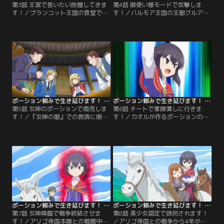
第3話 王宮で言いたい放題してきま
第4話 御使い様モードで反撃しま
す！／ブランコット王国の食堂でウ
す！／バルモア王国の王都グルアに
ェイトレスとして働いていたカオル
到着したカオルは、マイヤール工房
は、お忍びで来店した王子フェルナ
で住み込みの家事手伝いとして暮ら
ンに気に入られ、王宮での舞踏会に
していた。ところが平和に見えたグ
招待される。この日、開催されたの
ルアにも多くの孤児や貧民がいるこ
はただの舞踏会ではなく、なんと王
とに気づいたカオルは、『女神の
子がお妃候補を選ぶ重大な会だっ
眼』という秘密組織を結成。孤児た
た。しかしカオル自身は結婚する気
ちに街中の情報を集めさせると、女
どころか、フェルナンを気に入って
神の御使いだと名乗って怪我人や病
すらいない。【提供：バンダイチャ
人をポーションで助けていた。【提
ンネル】
供：バンダイチャンネル】
ポーション頼みで生き延びます！ 第05話
ポーション頼みで生き延びます！ 第06話
第5話 女神のポーションで商売しま
第6話 チートで軍隊潰しに行きま
す！／『女神の眼』での救済に限界
す！／カオルが作るポーションの噂
を感じたカオルは、信頼できる権力
を聞きつけたアリゴ帝国が、カオル
者と手を組んで活動規模を大きくし
を拉致するため、バルモア王国へと
たいと考えていた。そこでカオル
進軍を開始した。しかも宗教国家ル
は、フランセットを通じてアダン伯
エダ聖国がアリゴ帝国と手を結んだ
爵とバルモア王国の王兄ロランドに
ため、ルエダ聖国の国境からも帝国
接触。より多くの人々に癒しのポー
軍が侵攻してくるという。それを知
ションを販売するための組織『女神
ったカオルはアリゴ帝国の迎撃を決
の光』を設立する。【提供：バンダ
断。同行を申し出た孤児たちやロラ
イチャンネル】
ンド、フランセットたちと…。【提
供：バンダイチャンネル】
ポーション頼みで生き延びます！ 第07話
ポーション頼みで生き延びます！ 第08話
第7話 女神降臨で戦争終結させま
第8話 美少女認定で誘拐されます！
す！／アリゴ帝国本隊との戦闘中、
／アリゴ帝国との戦争から4年が過