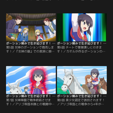
ェイトレスとして働いていたカオル
到着したカオルは、マイヤール工房
は、お忍びで来店した王子フェルナ
で住み込みの家事手伝いとして暮ら
ンに気に入られ、王宮での舞踏会に
していた。ところが平和に見えたグ
招待される。この日、開催されたの
ルアにも多くの孤児や貧民がいるこ
はただの舞踏会ではなく、なんと王
とに気づいたカオルは、『女神の
子がお妃候補を選ぶ重大な会だっ
眼』という秘密組織を結成。孤児た
た。しかしカオル自身は結婚する気
ちに街中の情報を集めさせると、女
どころか、フェルナンを気に入って
神の御使いだと名乗って怪我人や病
すらいない。【提供：バンダイチャ
人をポーションで助けていた。【提
ンネル】
供：バンダイチャンネル】
ポーション頼みで生き延びます！ 第05話
ポーション頼みで生き延びます！ 第06話
第5話 女神のポーションで商売しま
第6話 チートで軍隊潰しに行きま
す！／『女神の眼』での救済に限界
す！／カオルが作るポーションの噂
を感じたカオルは、信頼できる権力
を聞きつけたアリゴ帝国が、カオル
者と手を組んで活動規模を大きくし
を拉致するため、バルモア王国へと
たいと考えていた。そこでカオル
進軍を開始した。しかも宗教国家ル
は、フランセットを通じてアダン伯
エダ聖国がアリゴ帝国と手を結んだ
爵とバルモア王国の王兄ロランドに
ため、ルエダ聖国の国境からも帝国
接触。より多くの人々に癒しのポー
軍が侵攻してくるという。それを知
ションを販売するための組織『女神
ったカオルはアリゴ帝国の迎撃を決
の光』を設立する。【提供：バンダ
断。同行を申し出た孤児たちやロラ
イチャンネル】
ンド、フランセットたちと…。【提
供：バンダイチャンネル】
ポーション頼みで生き延びます！ 第07話
ポーション頼みで生き延びます！ 第08話
第7話 女神降臨で戦争終結させま
第8話 美少女認定で誘拐されます！
す！／アリゴ帝国本隊との戦闘中、
／アリゴ帝国との戦争から4年が過
帝国兵の攻撃からカオルをかばった
ぎた。平和になった世界で大人にな
フランセットが槍で貫かれた。瀕死
ったエミールはベルと仲睦まじく過