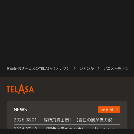
動画配信サービスのTELASA（テラサ）
ジャンル
アニメ一覧（見放
NEWS
See all
2026.08.01
浮所飛貴主演！ 【夏色の風が僕の家にやってきた】 本日よりテラサで独占配信スタート！
2026.07.18
『夏色の雲が恋と嵐をまきおこす』スペシャルメイキング 【Part1】2026年７月18日（土）23時30分～配信スタート！話題のシーンの裏側を大公開！豪華キャスト大集合！ 『武宮家 真夏の家族会議』開催！