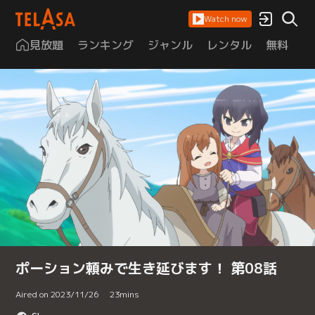
Watch now
見放題
ランキング
ジャンル
レンタル
無料
は
ポーション頼みで生き延びます！ 第08話
Aired on 2023/11/26
23
mins