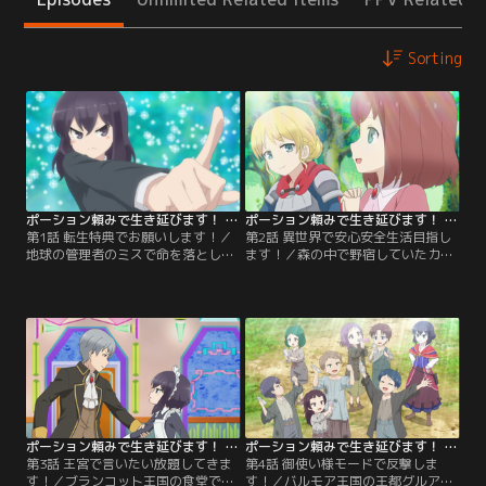
Sorting
ポーション頼みで生き延びます！ 第01話
ポーション頼みで生き延びます！ 第02話
第1話 転生特典でお願いします！／
第2話 異世界で安心安全生活目指し
地球の管理者のミスで命を落とした
ます！／森の中で野宿していたカオ
長瀬香は、少女カオルとして異世界
ルは、バルモア王国のアダン伯爵
ヴェルニーに転生。ヴェルニーの管
家・長男エクトルとその一行に、他
理者であるセレスティーヌから「こ
世界の女神と勘違いされる。病気の
の世界のあらゆる言語の会話と読み
祖母のために祝福を賜りたい、とエ
書きの能力」「考えたとおりの薬品
クトルに懇願されたカオルは「悲し
を、考えたとおりの容器に入れて出
い話をして私に涙を流させてくださ
す能力」…。【提供：バンダイチャ
い」と要求。護衛役の女騎士・フラ
ンネル】
ンセットの話があまりにも悲しかっ
たため、カオルは…。【提供：バン
ダイチャンネル】
ポーション頼みで生き延びます！ 第03話
ポーション頼みで生き延びます！ 第04話
第3話 王宮で言いたい放題してきま
第4話 御使い様モードで反撃しま
す！／ブランコット王国の食堂でウ
す！／バルモア王国の王都グルアに