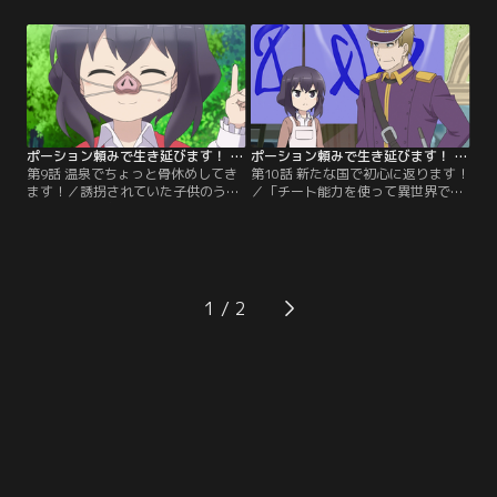
の重傷を負うフランセットだった
ごし、ロランドはフランセットに婚
が、カオルのポーションでまたたく
約を申し込んだ。そんな中、相変わ
間に回復。さらにカオルから神剣エ
らずフリーのカオルは、婿捜しのた
クスグラムと、女神の守護騎士『エ
め旅に出ることを決意。ひとり旅の
インヘリヤル』の称号を授けられる
つもりだったが、ロランドとフラン
と、鬼神のような戦いぶりで帝国兵
セット、エミール、ベルがついてい
を倒していく。【提供：バンダイチ
くと言い張り…。【提供：バンダイ
ャンネル】
チャンネル】
ポーション頼みで生き延びます！ 第09話
ポーション頼みで生き延びます！ 第10話
第9話 温泉でちょっと骨休めしてき
第10話 新たな国で初心に返ります！
ます！／誘拐されていた子供のうち
／「チート能力を使って異世界でラ
レイエットは親に捨てられたため、
クチンな暮らしをする」という初心
帰る場所がなかった。そこでカオル
を思い出したカオルは、ユスラル王
はレイエットを引き取ると宣言。新
国の王都リテニアで薬屋を始める。
しいメンバーとともに旅を続ける一
店員をしてくれているレイエット
行は、カオルの鶴の一声で温泉に行
や、警備を引き受けてくれたフラン
くことになる。無事露天風呂を発見
セットたちのお陰もあって、商売は
1
し、ガールズトークに花を咲かせる
順調。さらに王都軍のヴォンサス中
カオルたち。だがそこに妖しい3つ
佐から王都軍に薬を納品してもらい
の影が忍び寄る。【提供：バンダイ
たいとの依頼を受ける。【提供：バ
チャンネル】
ンダイチャンネル】