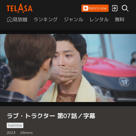
Watch now
見放題
ランキング
ジャンル
レンタル
無料
は
ラブ・トラクター 第07話／字幕
Subtitle
2023
26
mins