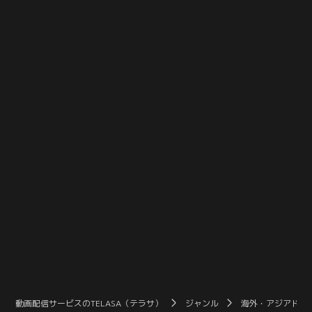
ないイェチャンはそんな彼に対し
のことのように喜ぶイェチャン。し
て、絶対自分に惚れさせると正々
かし、会えない時間が増えて心が押
堂々宣言するのだった。それからと
し潰されそうになる。会いたい気持
いうもの、イェチャンはさまざまな
ちが抑えられなくなったイェチャン
方法でユルにアプローチを仕掛けて
は家を訪ねるが、倒れているユルの
いき…。
姿を発見し…。
動画配信サービスのTELASA（テラサ）
ジャンル
海外・アジアドラ