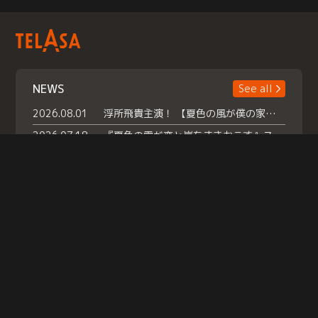
NEWS
See all
2026.08.01
浮所飛貴主演！ 【夏色の風が僕の家にやってきた】 本日よりテラサで独占配信スタート！
2026.07.18
『夏色の雲が恋と嵐をまきおこす』スペシャルメイキング 【Part1】2026年７月18日（土）23時30分～配信スタート！話題のシーンの裏側を大公開！豪華キャスト大集合！ 『武宮家 真夏の家族会議』開催！
2026.07.15
救命医・遥（今田）の《心揺さぶる過去》や、 麻酔科医・権野（船越英一郎）の《謎多きプライベート》など… 《知られざるエピソード》を独占配信！
Help
|
Company Profile
|
Act on Specified Commercial Transactions
|
Terms of Service
|
Privacy Policy