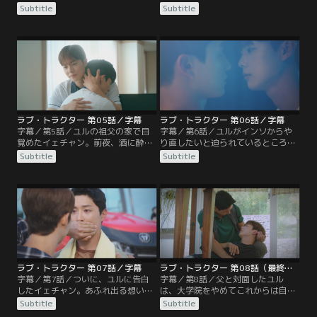
ーキを踏んだイェチャン。ユルから
で看病することに。一緒に過ごすう
Subtitle
Subtitle
大丈夫だったかと声をかけられたイ
ちに仲良くなっていく2人だった
ェチャンは、何よりも自分のことを
が、あることがきっかけでユルはイ
気遣い心配してくれる彼に心を打た
ェチャンに、もう病院には来ないで
れる。その後、2人はイチゴ摘みを
ほしいと伝える。数日後、無事に退
するが、イェチャンはユルの顔を見
院したユルは祖父の家に戻るが、次
るだけでドキドキするようにな
から次へと村人たちがお見舞いにや
り…！？
って来て…。
ラブ・トラクター 第05話／字幕
ラブ・トラクター 第06話／字幕
字幕／第5話／ユルの祖父の家で目
字幕／第6話／ユルがインソからや
覚めたイェチャン。前夜、酒に酔っ
り直したいと迫られているところに
た勢いでユルに恋人の存在を尋ね、
偶然出くわしたイェチャンは、咄嗟
Subtitle
Subtitle
「いる」と言われたことを思い出
に2人の間に割り込む。ユルはイェ
し、ショックを受ける。そんな中、
チャンに祖父の家にいるよう伝え、
ユルのもとに恋人同士だったインソ
改めてインソと2人きりに。そし
が現れる。居合わせたイェチャン
て、もう終わりにしようときっぱり
は、男前であか抜けているインソの
別れを告げる。イェチャンは、ユル
姿を見て、自分では到底かなわない
を元気付けようと果樹園へ連れて行
と感じるが…。
き…。
ラブ・トラクター 第07話／字幕
ラブ・トラクター 第08話（最終話）／字幕
字幕／第7話／ついに、ユルに告白
字幕／第8話／父と対面したユル
したイェチャン。あふれ出る想いを
は、大学院をやめてこれからは自分
ユルに伝えるが、弟のような存在だ
らしく生きると告げる。一方、ユル
Subtitle
Subtitle
と言われてしまう。しかし諦められ
が音楽活動を再開すると知り、自分