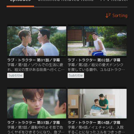
Sorting
ラブ・トラクター 第01話／字幕
ラブ・トラクター 第02話／字幕
字幕／第1話／ソウルでの生活に疲
字幕／第2話／祖父の愛犬ドンシク
れ、祖父の家がある田舎へ行くこと
を探している最中、ユルはトラクタ
に決めた大学院生のユル。車で向か
ーの怪しい男と再会。その男はノド
Subtitle
Subtitle
うも大雨で地面がぬかるみ、タイヤ
ゥル村の青年ソ・イェチャンだっ
がはまって動けなくなってしまう。
た。イェチャンの家の庭でドンシク
電話も繋がらず苛立っていると、そ
を発見したユルは、彼が犬を誘拐し
こへ一台のトラクターがやって来
虐待しようとしていると勘違い。ケ
る。中から降りて来たのは、フード
ンカになりかけるが、すぐに誤解は
を目深にかぶり、鎖を持った怪しい
解けて彼が実は心の優しい人物だと
男で…。
いうことを知る。
ラブ・トラクター 第03話／字幕
ラブ・トラクター 第04話／字幕
字幕／第3話／運転中のよそ見で危
字幕／第4話／イェチャンは、入院
うくヤギをひきそうになり、急ブレ
することになったユルをつきっきり