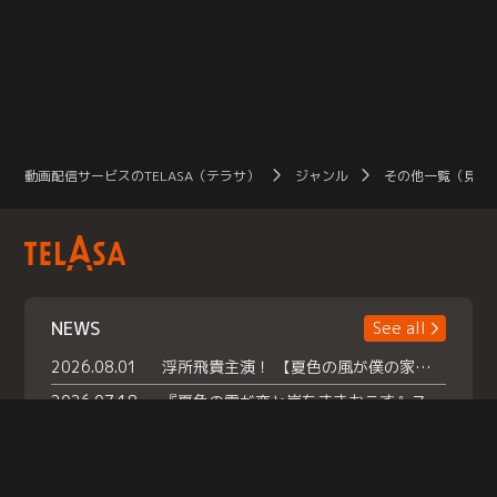
仲間たちが続々登場♪ よーっし、い
っちょみんなで異世界ごはん旅とい
きましょう！さあ、乗ってくださ
い！ 異世界を楽しみつくすため、モ
ーちゃん出発進行！
動画配信サービスのTELASA（テラサ）
ジャンル
その他一覧（見放
NEWS
See all
2026.08.01
浮所飛貴主演！ 【夏色の風が僕の家にやってきた】 本日よりテラサで独占配信スタート！
2026.07.18
『夏色の雲が恋と嵐をまきおこす』スペシャルメイキング 【Part1】2026年７月18日（土）23時30分～配信スタート！話題のシーンの裏側を大公開！豪華キャスト大集合！ 『武宮家 真夏の家族会議』開催！
2026.07.15
救命医・遥（今田）の《心揺さぶる過去》や、 麻酔科医・権野（船越英一郎）の《謎多きプライベート》など… 《知られざるエピソード》を独占配信！