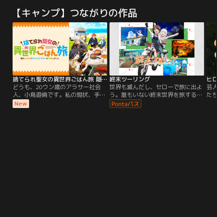
【キャンプ】つながりの作品
捨てられ聖女の異世界ごはん旅 隠れスキルでキャンピングカーを召喚しました
終末ツーリング
どうも、20ウン歳のアラサー社会
世界も滅んだし、セローで旅に出よ
芸
人、小鳥遊倫です。私の現状、手っ
う。誰もいない終末世界を旅する少
た
取り早く説明しますね。≪美少女JK
女、ヨーコとアイリ。名所の風景ふ
ラ
New
と異世界召喚された≫≪ゴミスキル
たりじめで写真を撮ったり、自然い
ド
＆役立たず扱いされた≫ ≪追放！
っぱいな街中でキャンプをしたり。
キ
≫←今ココ！召喚先に美少女JKちゃ
オフロードバイク・セローにタンデ
ど
んだけ採用されて、ひとり異世界に
ムで走る2人の旅は、渋滞もなけれ
放り出されてしまった私はこれから
ば信号にも止められない、いまだか
のことを思って途方に暮れる--こと
つてない自由なツーリング旅！2人
は特になかったりして。だって私の
の少女と1台のセローが滅んだ日本
スキル【野営車両（モーターハウ
を駆け回る、異色のツーリングコミ
ス）】ことモーちゃんと【生存戦略
ックがテレビアニメ化！世界も終わ
（サバイバル）】さんは実はとんで
ったし、バイクに乗って旅に出よ
もない神スキルだったから。こうな
う！
ったら趣味のソロキャンとお料理、
異世界でもやっちゃう？ やっちゃお
う！な～んて考えていたら、素敵な