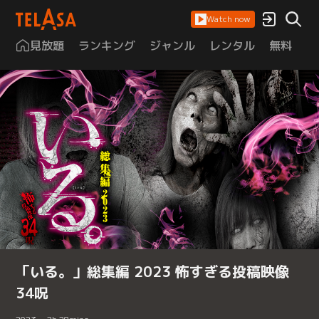
Watch now
見放題
ランキング
ジャンル
レンタル
無料
は
「いる。」総集編 2023 怖すぎる投稿映像
34呪