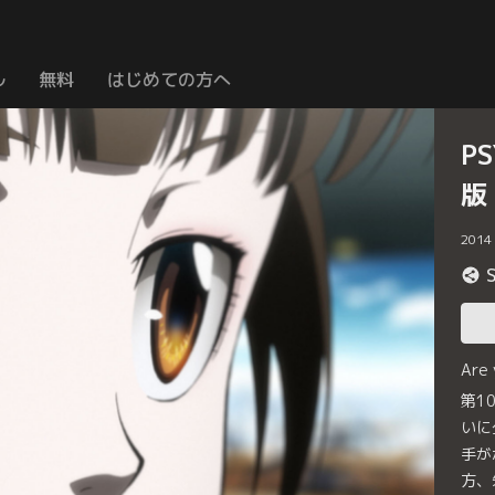
ル
無料
はじめての方へ
P
版
2014
Are
第1
いに
手が
方、