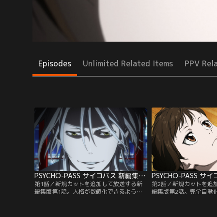
Episodes
Unlimited Related Items
PPV Rel
PSYCHO-PASS サイコパス 新編集版 第01話
第1話／新規カットを追加して放送する新
第2話／新規カットを追
編集版第1話。人格が数値化できるように
編集版第2話。完全自動
なった未来。刑事課に配属された常守朱に
工場で変死体が発見され
手渡されたのは「犯罪係数」という数値に
故だと言い張る工場関係
よって犯罪者を裁く銃-ドミネーターであっ
は事件の臭いをかぎつけ