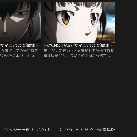
はじめる。一連の事件の
真を描き始めていた。徐々に交錯する狡噛
」の存在があると確信し
とマキシマの思惑…。朱の友人ゆきを囮
の嗅覚で、女子生徒殺害
に、泉宮寺の狩り場へおびき出された狡噛
詰める狡噛達だった
は、ゆきを無事助け出すことが出来るの
か！？
PSYCHO-PASS サイコパス 新編集版 第09話
PSYCHO-PASS サイコパス 新編集版 第10話
トを追加して放送する新
第10話／新規カットを追加して放送する新
島の逮捕により、市街の
編集版第10話。ついに公安局から逃亡し、
を見せた。公安局は消息
一人槙島を追う狡噛。槙島の音声を手がか
た縢を逃亡犯として断定
りに彼の足取りつかむべく雑賀のもとを訪
を命じる。そんな中、槙
れる。一方、朱はドミネーターに導かれ、
情報が入る。槙島の再逮
シビュラシステムの真実を知る。
係だったが、狡噛だけは
れてしまう。
ファンタジー一覧（レンタル）
PSYCHO-PASS…新編集版
PSY