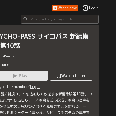
Watch now
Login
SYCHO-PASS サイコパス 新編集
 第10話
45
mins
Share
Play
Watch Later
 you the member?
Login
0話／新規カットを追加して放送する新編集版第10話。つ
公安局から逃亡し、一人槙島を追う狡噛。槙島の音声を
かりに彼の足取りつかむべく雑賀のもとを訪れる。一
朱はドミネーターに導かれ、シビュラシステムの真実を