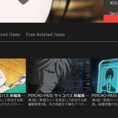
知る
Seri
ated Items
Free Related Items
PSYCHO-PASS サイコパス 新編集版 第02話
PSYCHO-PASS サイコパス 新編集版 第03話
加して放送する新
第3話／新規カットを追加して放送する新
第4話／新規カッ
化されたドローン
編集版第3話。朱の同級生が操るアバター--
話。桜霜学園の生
た。あくまでも事
スプーキーブーギーの協力の下行われた
見された。「標本
者だが、狡噛たち
「偽タリスマン捕獲作戦」はみごと失敗に
件の捜査からに狡
る。狡噛の存在に
終わり、あまつさえ、さらに新たな犠牲者
んな彼の監視を命