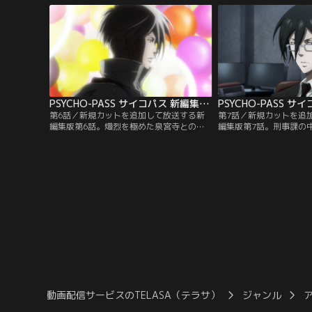
た。戸惑いながら朱は…。
戸惑う朱は、ネット上の
マンに相談を持ちかける
マンを使用していた男は
いたことが明らかになる
PSYCHO-PASS サイコパス 新編集版 第06話
第6話／新規カットを追加して放送する新
第7話／新規カットを追
編集版第6話。熾烈を極めた泉宮寺との死
編集版第7話。刑事課の
闘の果てに、狡噛はゆきの身柄を槙島に奪
顔をはっきりと目撃した
われてしまう。駆けつけた朱は狡噛に代わ
ようという気持ちを新た
り、ゆきを連れ去った槙島を追跡するが、
野座は衝撃の事実を告げ
そこで彼女は信じられない光景を目にす
朱、宜野座、そして公安
る。
惑が動き出す中、セキュ
監視下で、白昼堂々殺人
現場に駆けつけた朱たち
動画配信サービスのTELASA（テラサ）
ジャンル