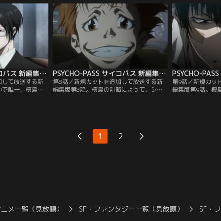
アバター--タリス
が出てしまう。そして朱は狡噛の苦い過去-
る男の存在を語り
。しかし、タリス
-「標本事件」を知った。狡噛は、先の工場
背後に「マキシマ
、すでに死亡して
事件とアバター乗っ取り事件に「標本事
ている狡噛。刑事
。
件」との関連性を見いだすが…。
事件の犯人を追い
が…。
PSYCHO-PASS サイコパス 新編集版 第07話
PSYCHO-PASS サイコパス 新編集版 第08話
加して放送する新
第8話／新規カットを追加して放送する新
第9話／新規カッ
中で唯一、槙島の
編集版第8話。槙島の計略によって、シビ
編集版第9話。槙
朱は、彼を捕らえ
ュラシステムにおける犯罪抑制の信用度は
混乱は一応の収束
にする。一方、宜
地に落ちた。恐怖に駆られた市民たちは自
をつかめなくなっ
られる。狡噛、
己防衛意識から武器を取る。加速度的に広
し一係に縢の捜索
局。それぞれの思
がっていく混乱の中で、狡噛たち公安局員
島が逃亡したとの
リティシステムの
は事態収拾を図る。そんな市街の混乱に乗
捕を命じられた一
1
2
事件が起こった。
じ、槙島は厚生省内部への侵入をはたそう
その捜査から外さ
は…。
としていた-。
アニメ一覧（見放題）
SF・ファンタジー一覧（見放題）
SF・