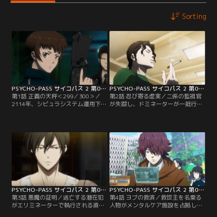
Sorting
PSYCHO-PASS サイコパス 2 第01話
PSYCHO-PASS サイコパス 2 第02話
第1話 正義の天秤＜299／300＞／
第2話 忍び寄る虚実／二係の監視官
2114年、シビュラシステム運用下に
が失踪し、ドミネーターが一挺行方
ある東京の繁華街で連続爆破事件が
不明に。手がかりは現場に残された
起きた。公安局刑事課一係の監視
謎のメッセージ「WC？」のみ。シ
官・常守朱は、事件直後に色相が悪
ビュラシステム運用下において一切
化した人物のサイマスティックスキ
の痕跡を残さず行動ができる人物が
ャンのログをトレースすることで居
いるとしたら、それは透明人間でし
場所を特定。一係と二係の刑事と現
かない。そのころ拘留中の連続爆破
場へ向かう。朱は逃亡を図る潜在
犯の犯罪係数が執行対象外に下がる
犯・喜汰沢旭をすぐに執行しようと
という事態が起きた--。
せず…。
PSYCHO-PASS サイコパス 2 第03話
PSYCHO-PASS サイコパス 2 第04話
第3話 悪魔の証明／逃亡する潜在犯
第4話 ヨブの救済／救世主を名乗る
がエリミネーターで執行される直前
人物がメンタルケア施設を占拠し、
につぶやいた人物の名前は…カム
患者を人質にとる事件が起きた。犯