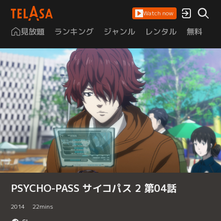
Watch now
見放題
ランキング
ジャンル
レンタル
無料
は
PSYCHO-PASS サイコパス 2 第04話
2014
22
mins