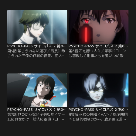
イ。その人物はサイマティックスキ
人はカムイの名を叫ぶ。行方不明に
ャンを欺き、他人のサイコパスをク
なった監視官に導かれて、このメン
リアにすることができるらしい。真
タルケア施設にいた二係の監視官・
実を追う監視官・常守朱は潜在犯隔
青柳璃彩はドミネーターを犯人に突
離施設に向かい、ある男に面会す
きつける。だが、その犯人の犯罪係
る。いないはずの存在・カムイを追
数は執行対象外だった。犯人を止め
う朱に一係の刑事たちは混乱するが-
ようとする青柳はガラス片を握り締
-。
め--。
PSYCHO-PASS サイコパス 2 第05話
PSYCHO-PASS サイコパス 2 第06話
第5話 禁じられない遊び／局長に命
第6話 石を擲つ人々／軍事ドローン
じられた三係の作戦の結果、犯人と
は容赦なく刑事たちを追いつめる。
ともに人質のサイコパスも悪化しメ
そこにドミネーターを持った人物が
ンタルケア施設は虐殺の場となって
現れ、犯罪係数が悪化した刑事たち
しまった。事件後、朱はカムイの存
を撃っていく。常守朱はカムイの目
在を確認するために国防省の軍事ド
的に気づき、執行官を下がらせ、監
ローン研究開発部門が使用している
視官が前線に出るように切り替え
旧港の倉庫地帯へ足を運ぶ。すると
る。そして朱自らカムイの足取りを
捜査中に軍事ドローンが起動し、殺
追うのだが…。そのころ市街では、
戮をはじめた。そのドローンを操作
ドローンの暴走が拡大し大混乱が起
している者の正体は--。
きていた--。
PSYCHO-PASS サイコパス 2 第07話
PSYCHO-PASS サイコパス 2 第08話
第7話 見つからない子供たち／ゲー
第8話 巫女の懐胎＜AA＞／鹿矛囲桐
ムに見せかけ一般人に軍事ドローン
斗とは何者なのか--。鹿矛囲は過去
を操作させた虐殺事件の中、複数の
に死んだ人間の成長ホロを駆使して
ドミネーターが奪われた。鹿矛囲は
あらゆるところに潜んでいた。朱た
手に入れたドミネーターを誰に向け
ちはそこに綿密な計画性を感じ取