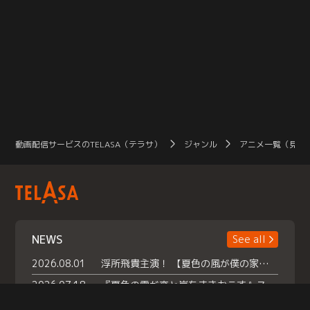
動画配信サービスのTELASA（テラサ）
ジャンル
アニメ一覧（見放
NEWS
See all
2026.08.01
浮所飛貴主演！ 【夏色の風が僕の家にやってきた】 本日よりテラサで独占配信スタート！
2026.07.18
『夏色の雲が恋と嵐をまきおこす』スペシャルメイキング 【Part1】2026年７月18日（土）23時30分～配信スタート！話題のシーンの裏側を大公開！豪華キャスト大集合！ 『武宮家 真夏の家族会議』開催！
2026.07.15
救命医・遥（今田）の《心揺さぶる過去》や、 麻酔科医・権野（船越英一郎）の《謎多きプライベート》など… 《知られざるエピソード》を独占配信！