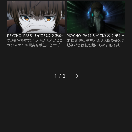
ようとしているのか。そしてそれら
る。一方、美佳は製薬会社を経営す
のドミネーターはなぜ停止措置がと
る東金財団を調査し、鹿矛囲に関係
られないのか--。シビュラシステム
する特許を取得していたことを発見
に常守朱は問いかける。そのころホ
する。鹿矛囲の正体に迫る美佳は、
ロデザイナーだった雛河翔は、鹿矛
公安局局長の禾生壌宗に報告書を提
囲が使うホロから…。
出するが--。
PSYCHO-PASS サイコパス 2 第09話
PSYCHO-PASS サイコパス 2 第10話
第9話 全能者のパラドクス／シビュ
第10話 魂の基準／透明人間が姿を見
ラシステムの真実を禾生から告げら
せながら行動を起こした。地下鉄に
れる美佳。真実を受け入れ社会を賛
爆弾を仕掛け、700人以上の乗客を
美する彼女は、シビュラの申し子を
人質にとった鹿矛囲は、人質に向か
称する東金朔夜に逆らえなくなって
ってドミネーターによる無差別攻撃
いく。その頃、鹿矛囲は公安局から
を開始する。鹿矛囲の目標に気づい
奪った複数のドミネーターを手に政
た朱は局長の禾生と面会。そこで鹿
府の役人たちに牙をむいていた。ド
矛囲抹殺の命を受けるも従わず、大
1
ミネーターの使用が確認され、朱と
きな賭けにでる決断をする。鹿矛囲
一係のメンバーは現場に急行。そこ
のもとへ向かう朱。そこに立ちはだ
に鹿矛囲が残した朱への…。
かったのは…。