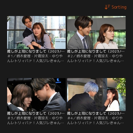
Sorting
推しが上司になりまして（2023/10/04放送分）第01話
推しが上司になりまして（2023/10/11放送分）第02話
＃1／鈴木愛理・片寄涼太・ゆりや
＃2／鈴木愛理・片寄涼太・ゆりや
んレトリィバァ！人気ジレきゅん
んレトリィバァ！人気ジレきゅんコ
WEBコミックをドラマ化▼推し（片
ミックをドラマ化▼推しと二人で初
寄）が突然引退…どん底の瞳（鈴
視察！瞳はうっかりデート気分で、
木）の前に推しが突然上司となって
まさかの大失敗！？
現れた！
推しが上司になりまして（2023/10/18放送分）第03話
推しが上司になりまして（2023/10/25放送分）第04話
＃3／鈴木愛理・片寄涼太・ゆりや
＃4／鈴木愛理・片寄涼太・ゆりや
んレトリィバァ！人気ジレきゅんコ
んレトリィバァ！人気ジレきゅんコ
ミックをドラマ化▼推しとの距離が
ミックをドラマ化▼推し（片寄）と
図れない！悩む瞳に修一が接近！？
の初ディナーで失敗する瞳（鈴