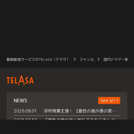
動画配信サービスのTELASA（テラサ）
ジャンル
国内ドラマ一覧（
NEWS
See all
2026.08.01
浮所飛貴主演！ 【夏色の風が僕の家にやってきた】 本日よりテラサで独占配信スタート！
2026.07.18
『夏色の雲が恋と嵐をまきおこす』スペシャルメイキング 【Part1】2026年７月18日（土）23時30分～配信スタート！話題のシーンの裏側を大公開！豪華キャスト大集合！ 『武宮家 真夏の家族会議』開催！
2026.07.15
救命医・遥（今田）の《心揺さぶる過去》や、 麻酔科医・権野（船越英一郎）の《謎多きプライベート》など… 《知られざるエピソード》を独占配信！