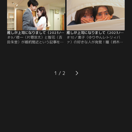
推しが上司になりまして（2023/11/29放送分）第09話
推しが上司になりまして（2023/12/06放送分）第10話
＃9／修一（片寄涼太）と智花（吉
＃10／素子（ゆりやんレトリィバ
田朱里）が婚約間近という記事を見
ァ）の好きな人が発覚！瞳（鈴木愛
た瞳（鈴木愛理）は大ショック！今
理）は応援すべく部のBBQ大会に誘
まで通り修一を応援しようとする
うが、修一（片寄涼太）は同日ある
が…そんな時、智花が瞳を呼び出
計画を立てていて…ハラハラドキド
す！？
キ！
1