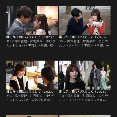
まさかのお姫様抱っこや壁ドンま
木）。推しの天敵（植田圭輔）も現
で！？
れ大波乱！？
推しが上司になりまして（2023/11/01放送分）第05話
推しが上司になりまして（2023/11/08放送分）第06話
＃5／鈴木愛理・片寄涼太・ゆりや
＃6／鈴木愛理・片寄涼太・ゆりや
んレトリィバァ▼推し（片寄）に自
んレトリィバァ！▼修一（片寄）に
分が熱狂的ファンだとバレた途端、
告白された瞳はついに初デートへ！
逃げ出した瞳（鈴木）。そんな時仕
初めて見る推しの姿に至福の時を過
事で大事件が発生！2人が急激に近
ごすのだが…瞳に敵意を向ける輩
づく！！
が！
推しが上司になりまして（2023/11/15放送分）第07話
推しが上司になりまして（2023/11/22放送分）第08話
＃7／鈴木愛理・片寄涼太・ゆりや
＃8／鈴木愛理・片寄涼太・ゆりや
んレトリィバァ！人気ジレきゅんコ
んレトリィバァ！人気ジレきゅんコ
ミックをドラマ化▼修一（片寄）に
ミックをドラマ化▼“智花”って
告白の返事をする決心をした瞳（鈴
誰！？二転三転する智花情報…推し
木）に、次々に災難が降りかか
活とリアコに揺れる瞳の恋の行方は
る！？
いかに！？