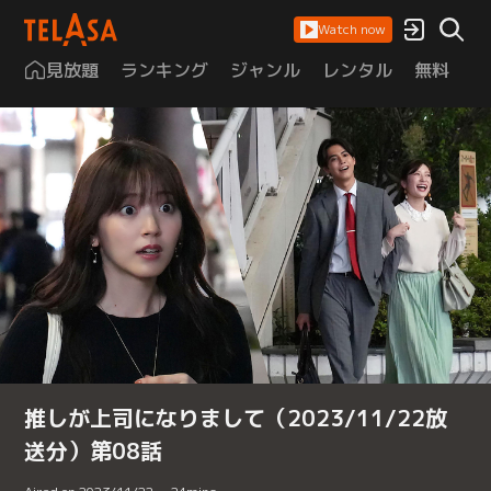
Watch now
見放題
ランキング
ジャンル
レンタル
無料
は
推しが上司になりまして（2023/11/22放
送分）第08話