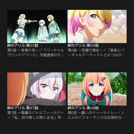
リッドアワード」のエントリーが始
蹴されてしまったミラク。落ち込み
まった。ADENアカデミーでの予選
ながらも、自身の甘さを自覚して精
突破の条件は、課題曲を披露し学園
一杯練習に打ち込んでいた。クリス
内で上位15人にランクインするこ
とまるまるに見守られながら、特訓
と。ADENが用意した課題曲は、オ
を重ねるミラクは、自身のパフォー
リジナル歌詞に変更することができ
マンス中のトークスキルが足りない
る--そのルールを聞いたミラク
ことを実感する。【提供：バンダイ
は…。【提供：バンダイチャンネ
チャンネル】
ル】
絆のアリル 第05話
絆のアリル 第06話
第5話 ～言葉の色～／「バーチャル
第6話 ～完璧の理由～／「楽曲とバ
グリッドアワード」予選通過のた
ーチャルアーティストとのつなが
め、試行錯誤を重ねながら動画配信
り」の大切さをノエルから教わり、
を続けるミラク。ついに動画の再生
これまでで一番手ごたえのあるパフ
回数が上がり、そのままランキング
ォーマンスを披露できたミラク。配
も大幅アップ！と思いきや、現実は
信をみた人たちの心にも響き、少し
そう上手くはいかない。伸び悩むミ
ずつではありながらランキングも上
ラクは学園内で一人呆けていると、
昇していた。前より自信を持つこと
勢いよく自分の元にやってくる人影
ができるようになったミラクは、オ
に気が付く。現れたのは…。【提
リジナル歌詞を制作することに意欲
供：バンダイチャンネル】
をみせ…。【提供：バンダイチャン
ネル】
絆のアリル 第07話
絆のアリル 第08話
第7話 ～葛藤のバトルフィールド～
第8話 ～憂いのティータイム～／ノ
／「私、自分探しの旅に出る」突然
エルのパフォーマンスは圧倒的な支
クリスはミラクたちにそう伝える
持を集め、ランキングもついに10位
と、どこかへ去って行ってしまっ
圏内まで届いていた。さらに、クリ
た。不審に思ったミラクたちは、ク
スも配信を続ける中で着実に予選圏