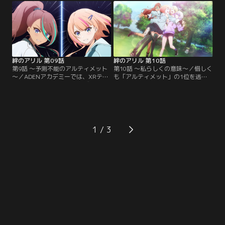
リスが実は謎めいた存在であること
内に近付いてきている。一方でミラ
に気が付く。ノエルの一声でクリス
クは、依然としてランキングが伸び
について調べることにしたが、過去
悩んでいた。そんな中、ミラクたち
の個人配信などを見ればみるほどま
はADENから学内イベント「アルテ
すます謎は深まっていく。【提供：
ィメット」の話題に。【提供：バン
バンダイチャンネル】
ダイチャンネル】
絆のアリル 第09話
絆のアリル 第10話
第9話 ～予測不能のアルティメット
第10話 ～私らしくの意味～／惜しく
～／ADENアカデミーでは、XRテク
も「アルティメット」の1位を逃し
ノロジーコースの生徒が作成したレ
てしまったミラク。それは、全生徒
ースゲーム、通称「アルティメッ
の前でのパフォーマンスのチャンス
ト」が開催されようとしていた。1
を失ったことも意味していた。焦る
位を獲得した生徒には、特別ステー
ミラクは誰かのアドバイスを求めよ
ジでのパフォーマンスの権利が与え
うとするが、「人に頼ってばかりで
られる。ランキングを大幅にアップ
自分がない人間」だとリズに一喝さ
1
するチャンス！と意気込むミラクた
れてしまう。ランキングが停滞した
ちだが、一筋縄ではいかないゲーム
上に、リズの言葉が胸に突き刺さっ
システムに大苦戦。【提供：バンダ
たミラクは…。【提供：バンダイチ
イチャンネル】
ャンネル】