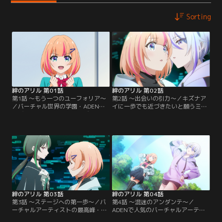
Sorting
絆のアリル 第01話
絆のアリル 第02話
第1話 ～もう一つのユーフォリア～
第2話 ～出会いの引力～／キズナア
／バーチャル世界の学園・ADENア
イに一歩でも近づきたいと願うミラ
カデミーの生徒ミラク。キズナアイ
ク。全力でパフォーマンスを披露す
に憧れてバーチャルアーティストを
るも、自らの実力不足を痛感する。
目指す彼女は、初めて学内でパフォ
落ち込むミラクだが、キズナアイの
ーマンスを披露する日の朝を迎え
パフォーマンス映像に背中を押さ
た。緊張の面持ちで家を出たミラク
れ、ADEN内の新たな空間に足を踏
は、学園内にある温室にたどり着
み入れる。そこで出会った丸っこい
く。そこには、神秘的な雰囲気をま
フォルムのアバター・まるまる（ミ
とった男子生徒が佇んでいた。【提
ラク命名）といるうちにうたた寝を
供：バンダイチャンネル】
してしまったミラク。【提供：バン
ダイチャンネル】
絆のアリル 第03話
絆のアリル 第04話
第3話 ～ステージへの第一歩～／バ
第4話 ～混迷のアンダンテ～／
ーチャルアーティストの最高峰・ラ
ADENで人気のバーチャルアーティ
ピンドールを決める「バーチャルグ
スト・ノエルに「中途半端」だと一