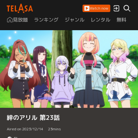
Watch now
見放題
ランキング
ジャンル
レンタル
無料
は
絆のアリル 第23話
Aired on 2023/12/14
23
mins