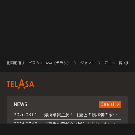
動画配信サービスのTELASA（テラサ）
ジャンル
アニメ一覧（見放
NEWS
See all
2026.08.01
浮所飛貴主演！ 【夏色の風が僕の家にやってきた】 本日よりテラサで独占配信スタート！
2026.07.18
『夏色の雲が恋と嵐をまきおこす』スペシャルメイキング 【Part1】2026年７月18日（土）23時30分～配信スタート！話題のシーンの裏側を大公開！豪華キャスト大集合！ 『武宮家 真夏の家族会議』開催！
2026.07.15
救命医・遥（今田）の《心揺さぶる過去》や、 麻酔科医・権野（船越英一郎）の《謎多きプライベート》など… 《知られざるエピソード》を独占配信！