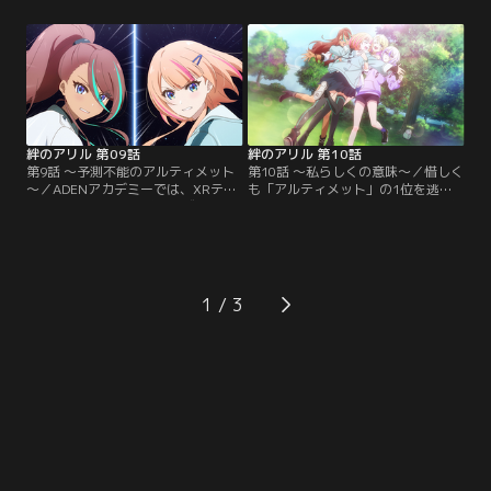
た。不審に思ったミラクたちは、ク
スも配信を続ける中で着実に予選圏
リスが実は謎めいた存在であること
内に近付いてきている。一方でミラ
に気が付く。ノエルの一声でクリス
クは、依然としてランキングが伸び
について調べることにしたが、過去
悩んでいた。そんな中、ミラクたち
の個人配信などを見ればみるほどま
はADENから学内イベント「アルテ
すます謎は深まっていく。【提供：
ィメット」の話題に。【提供：バン
バンダイチャンネル】
ダイチャンネル】
絆のアリル 第09話
絆のアリル 第10話
第9話 ～予測不能のアルティメット
第10話 ～私らしくの意味～／惜しく
～／ADENアカデミーでは、XRテク
も「アルティメット」の1位を逃し
ノロジーコースの生徒が作成したレ
てしまったミラク。それは、全生徒
ースゲーム、通称「アルティメッ
の前でのパフォーマンスのチャンス
ト」が開催されようとしていた。1
を失ったことも意味していた。焦る
位を獲得した生徒には、特別ステー
ミラクは誰かのアドバイスを求めよ
ジでのパフォーマンスの権利が与え
うとするが、「人に頼ってばかりで
られる。ランキングを大幅にアップ
自分がない人間」だとリズに一喝さ
1
するチャンス！と意気込むミラクた
れてしまう。ランキングが停滞した
ちだが、一筋縄ではいかないゲーム
上に、リズの言葉が胸に突き刺さっ
システムに大苦戦。【提供：バンダ
たミラクは…。【提供：バンダイチ
イチャンネル】
ャンネル】