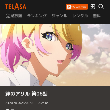
Watch now
見放題
ランキング
ジャンル
レンタル
無料
は
絆のアリル 第06話
Aired on 2023/05/09
23
mins