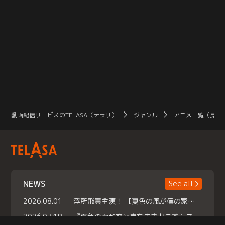
動画配信サービスのTELASA（テラサ）
ジャンル
アニメ一覧（見放
NEWS
See all
2026.08.01
浮所飛貴主演！ 【夏色の風が僕の家にやってきた】 本日よりテラサで独占配信スタート！
2026.07.18
『夏色の雲が恋と嵐をまきおこす』スペシャルメイキング 【Part1】2026年７月18日（土）23時30分～配信スタート！話題のシーンの裏側を大公開！豪華キャスト大集合！ 『武宮家 真夏の家族会議』開催！