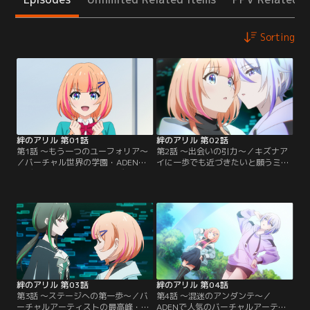
Sorting
絆のアリル 第01話
絆のアリル 第02話
第1話 ～もう一つのユーフォリア～
第2話 ～出会いの引力～／キズナア
／バーチャル世界の学園・ADENア
イに一歩でも近づきたいと願うミラ
カデミーの生徒ミラク。キズナアイ
ク。全力でパフォーマンスを披露す
に憧れてバーチャルアーティストを
るも、自らの実力不足を痛感する。
目指す彼女は、初めて学内でパフォ
落ち込むミラクだが、キズナアイの
ーマンスを披露する日の朝を迎え
パフォーマンス映像に背中を押さ
た。緊張の面持ちで家を出たミラク
れ、ADEN内の新たな空間に足を踏
は、学園内にある温室にたどり着
み入れる。そこで出会った丸っこい
く。そこには、神秘的な雰囲気をま
フォルムのアバター・まるまる（ミ
とった男子生徒が佇んでいた。【提
ラク命名）といるうちにうたた寝を
供：バンダイチャンネル】
してしまったミラク。【提供：バン
ダイチャンネル】
絆のアリル 第03話
絆のアリル 第04話
第3話 ～ステージへの第一歩～／バ
第4話 ～混迷のアンダンテ～／
ーチャルアーティストの最高峰・ラ
ADENで人気のバーチャルアーティ