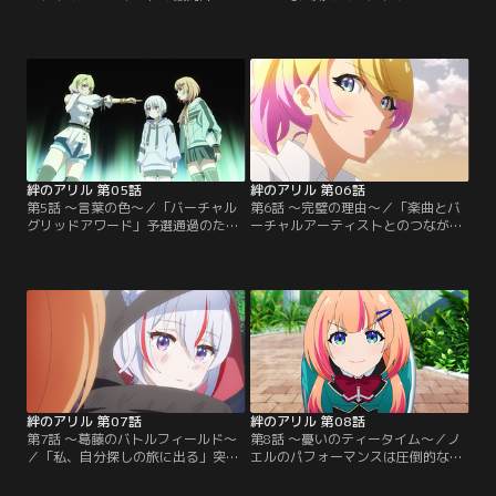
ピンドールを決める「バーチャルグ
スト・ノエルに「中途半端」だと一
リッドアワード」のエントリーが始
蹴されてしまったミラク。落ち込み
まった。ADENアカデミーでの予選
ながらも、自身の甘さを自覚して精
突破の条件は、課題曲を披露し学園
一杯練習に打ち込んでいた。クリス
内で上位15人にランクインするこ
とまるまるに見守られながら、特訓
と。ADENが用意した課題曲は、オ
を重ねるミラクは、自身のパフォー
リジナル歌詞に変更することができ
マンス中のトークスキルが足りない
る--そのルールを聞いたミラク
ことを実感する。【提供：バンダイ
は…。【提供：バンダイチャンネ
チャンネル】
ル】
絆のアリル 第05話
絆のアリル 第06話
第5話 ～言葉の色～／「バーチャル
第6話 ～完璧の理由～／「楽曲とバ
グリッドアワード」予選通過のた
ーチャルアーティストとのつなが
め、試行錯誤を重ねながら動画配信
り」の大切さをノエルから教わり、
を続けるミラク。ついに動画の再生
これまでで一番手ごたえのあるパフ
回数が上がり、そのままランキング
ォーマンスを披露できたミラク。配
も大幅アップ！と思いきや、現実は
信をみた人たちの心にも響き、少し
そう上手くはいかない。伸び悩むミ
ずつではありながらランキングも上
ラクは学園内で一人呆けていると、
昇していた。前より自信を持つこと
勢いよく自分の元にやってくる人影
ができるようになったミラクは、オ
に気が付く。現れたのは…。【提
リジナル歌詞を制作することに意欲
供：バンダイチャンネル】
をみせ…。【提供：バンダイチャン
ネル】
絆のアリル 第07話
絆のアリル 第08話
第7話 ～葛藤のバトルフィールド～
第8話 ～憂いのティータイム～／ノ
／「私、自分探しの旅に出る」突然
エルのパフォーマンスは圧倒的な支
クリスはミラクたちにそう伝える
持を集め、ランキングもついに10位
と、どこかへ去って行ってしまっ
圏内まで届いていた。さらに、クリ