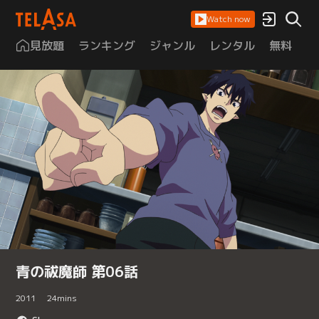
Watch now
見放題
ランキング
ジャンル
レンタル
無料
は
青の祓魔師 第06話
2011
24
mins