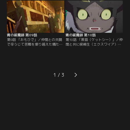
なかなか上手くいかない。その後、
になってしまう。下級悪魔を膝に乗
授業で手騎士の才能を見せたしえみ
せ、長時間の正座に耐える燐たち。
は、同じく手騎士志望の出雲に友達
その最中、突如部屋の電気が消え、
になって欲しいと告白！
先日燐が撃退した悪魔・屍（グー
ル）が襲い掛かってきた！！敵を引
き付けるため、単身で飛び出す燐。
青の祓魔師 第09話
青の祓魔師 第10話
第9話 「おもひで」／仲間との共闘
第10話 「黒猫（ケットシー）」／仲
で辛うじて苦難を乗り越えた燐た
間と共に候補生（エクスワイア）に
ち。その場に突如、メフィストや塾
昇格できたものの、大量の課題を前
の講師たちが登場する！実は今回の
に、燐はすでにうんざり気味。そん
強化合宿は悪魔の襲撃を含め、全て
な中、雪男に緊急の祓魔任務が入
祓魔塾が仕組んだ祓魔師候補生（エ
る！今回の任務は、凶暴化した騎士
クスワイア）への認定試験だったの
團の使い魔の処分である。クロと呼
だ！！予期せぬ展開に戸惑う塾生た
ばれるこの猫又（ケットシー）は、
1
ち。彼らをよそに雪男は、襲撃役を
かつての獅郎の使い魔で、主の死を
務めた講師・ネイガウスの様子に疑
知ったショックで混乱してしまった
問を感じていた。
らしい。