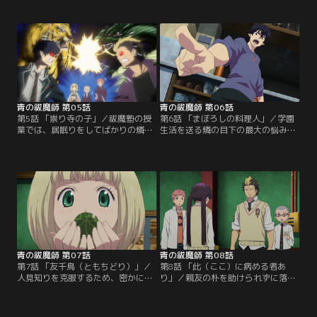
雪男とともに正十字学園へ入学。要
こで燐は、庭の草木を世話する足の
塞のように巨大な校舎、雪男の主席
不自由な少女・しえみと出会う。し
入学…と、燐にとって新たな環境は
えみが世話する庭は、亡き祖母から
驚きの連続であった！その後、燐は
受け継いだ大切なものらしい。その
「魔神の落胤であることは秘密」と
時雪男が現れ、しえみの足を診察。
メフィストに厳しく釘を刺されつ
彼女の足に悪魔の痕跡を発見し、雪
つ、祓魔師の養成所・祓魔塾へ向か
男は庭が原因と推察する。
う。
青の祓魔師 第05話
青の祓魔師 第06話
第5話 「祟り寺の子」／祓魔塾の授
第6話 「まぼろしの料理人」／学園
業では、居眠りをしてばかりの燐。
生活を送る燐の目下の最大の悩み、
そんな燐の不真面目な態度を見て、
それは毎日の食生活！メフィストか
努力家の優等生・勝呂は苛立ってば
ら支給される生活費は、なぜか二千
かり。祓魔師になって京都の実家の
円札たった1枚！？これでは、セレ
寺を再興しようとする彼にとって、
ブ御用達で高額な学食メニューなど
意識の低い燐が同じ境遇にいること
手が届かない。燐は雪男の助言で寮
が我慢ならないのだ。短気で喧嘩っ
の厨房を使い、自炊生活を始めるこ
早い、ある意味似たもの同士の燐と
とに。しかし夜に下ごしらえした料
勝呂は、当然ながらことあるごとに
理が、朝になると消えているという
衝突してしまう！
事件が発生！
青の祓魔師 第07話
青の祓魔師 第08話
第7話 「友千鳥（ともちどり）」／
第8話 「此（ここ）に病める者あ
人見知りを克服するため、密かに
り」／親友の朴を助けられずに落ち
「友達を作る！」と決心を固めるし
込む出雲は、イラ立ちのあまり勝呂
えみ。さっそく出雲に声をかけよう
と衝突！二人の喧嘩は燐たちも巻き
とするが、ドジな性格が災いして、
込み、結局、塾生そろっての反省会