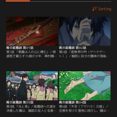
Sorting
青の祓魔師 第01話
青の祓魔師 第02話
第1話 「悪魔は人の心に棲む」／修
第2話 「虚無界の門（ゲヘナゲー
道院で暮らす15歳の少年・奥村燐
ト）」／獅郎に自分が魔神の落胤で
は、双子の弟・雪男が名門高校・正
あることを知らされ、燐はひどく混
十字学園への進学を決める一方、進
乱！しかし燐の動揺など構わず、激
路が決まらない自分に焦りを募らせ
しく襲い掛かってくる悪魔たち。獅
ていた。翌日、養父・獅郎に送り出
郎に「決して抜いてはならない」と
されてバイトの面接に向かった燐
降魔剣を渡され、修道院地下室に隠
は、店内で暴れる悪魔の姿を発見！
される燐。外では、巨大な悪魔と化
結局この騒ぎで面接は失敗し、また
した白鳥と祓魔師たちとの熾烈な戦
しても落ち込む燐。
いが展開される！
青の祓魔師 第03話
青の祓魔師 第04話
第3話 「兄と弟」／祓魔師への道を
第4話 「天空（アマハラ）の庭」／
決意した燐は、獅郎の友人と名乗る
任務を受けた雪男に同行し、燐は祓
謎の男・メフィストに連れられて、
魔師の用品店・祓魔屋へ向かう。そ