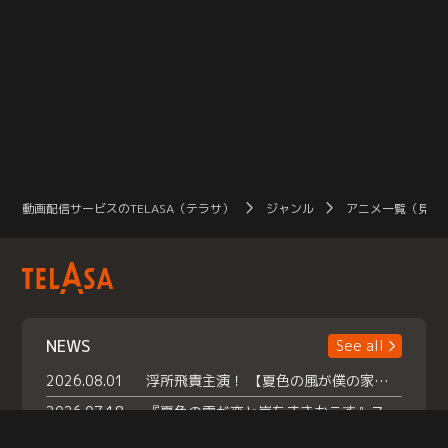
動画配信サービスのTELASA（テラサ）
ジャンル
アニメ一覧（見放
NEWS
See all
2026.08.01
浮所飛貴主演！ 【夏色の風が僕の家にやってきた】 本日よりテラサで独占配信スタート！
2026.07.18
『夏色の雲が恋と嵐をまきおこす』スペシャルメイキング 【Part1】2026年７月18日（土）23時30分～配信スタート！話題のシーンの裏側を大公開！豪華キャスト大集合！ 『武宮家 真夏の家族会議』開催！
2026.07.15
救命医・遥（今田）の《心揺さぶる過去》や、 麻酔科医・権野（船越英一郎）の《謎多きプライベート》など… 《知られざるエピソード》を独占配信！