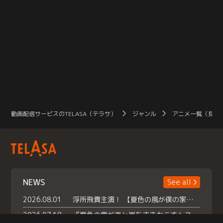
動画配信サービスのTELASA（テラサ）
ジャンル
アニメ一覧（見放
NEWS
See all
2026.08.01
浮所飛貴主演！ 【夏色の風が僕の家にやってきた】 本日よりテラサで独占配信スタート！
2026.07.18
『夏色の雲が恋と嵐をまきおこす』スペシャルメイキング 【Part1】2026年７月18日（土）23時30分～配信スタート！話題のシーンの裏側を大公開！豪華キャスト大集合！ 『武宮家 真夏の家族会議』開催！