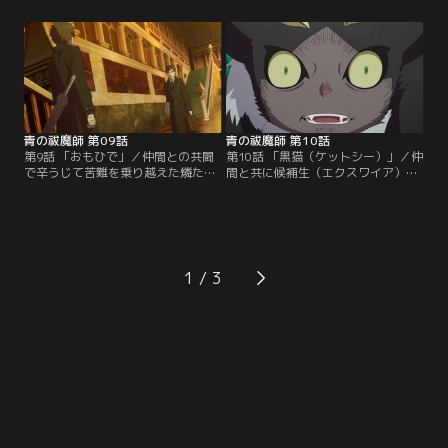
とするが、ドジな性格が災いして、
込み、結局、塾生そろっての反省会
なかなか上手くいかない。その後、
になってしまう。下級悪魔を膝に乗
授業で手騎士の才能を見せたしえみ
せ、長時間の正座に耐える燐たち。
は、同じく手騎士志望の出雲に友達
その最中、突如部屋の電気が消え、
になって欲しいと告白！
先日燐が撃退した悪魔・屍（グー
ル）が襲い掛かってきた！！敵を引
き付けるため、単身で飛び出す燐。
青の祓魔師 第09話
青の祓魔師 第10話
第9話 「おもひで」／仲間との共闘
第10話 「黒猫（ケットシー）」／仲
で辛うじて苦難を乗り越えた燐た
間と共に候補生（エクスワイア）に
ち。その場に突如、メフィストや塾
昇格できたものの、大量の課題を前
の講師たちが登場する！実は今回の
に、燐はすでにうんざり気味。そん
強化合宿は悪魔の襲撃を含め、全て
な中、雪男に緊急の祓魔任務が入
祓魔塾が仕組んだ祓魔師候補生（エ
る！今回の任務は、凶暴化した騎士
クスワイア）への認定試験だったの
團の使い魔の処分である。クロと呼
だ！！予期せぬ展開に戸惑う塾生た
ばれるこの猫又（ケットシー）は、
1
ち。彼らをよそに雪男は、襲撃役を
かつての獅郎の使い魔で、主の死を
務めた講師・ネイガウスの様子に疑
知ったショックで混乱してしまった
問を感じていた。
らしい。