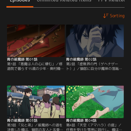
Sorting
青の祓魔師 第01話
青の祓魔師 第02話
第1話 「悪魔は人の心に棲む」／修
第2話 「虚無界の門（ゲヘナゲー
道院で暮らす15歳の少年・奥村燐
ト）」／獅郎に自分が魔神の落胤で
は、双子の弟・雪男が名門高校・正
あることを知らされ、燐はひどく混
十字学園への進学を決める一方、進
乱！しかし燐の動揺など構わず、激
路が決まらない自分に焦りを募らせ
しく襲い掛かってくる悪魔たち。獅
ていた。翌日、養父・獅郎に送り出
郎に「決して抜いてはならない」と
されてバイトの面接に向かった燐
降魔剣を渡され、修道院地下室に隠
は、店内で暴れる悪魔の姿を発見！
される燐。外では、巨大な悪魔と化
結局この騒ぎで面接は失敗し、また
した白鳥と祓魔師たちとの熾烈な戦
しても落ち込む燐。
いが展開される！
青の祓魔師 第03話
青の祓魔師 第04話
第3話 「兄と弟」／祓魔師への道を
第4話 「天空（アマハラ）の庭」／
決意した燐は、獅郎の友人と名乗る
任務を受けた雪男に同行し、燐は祓