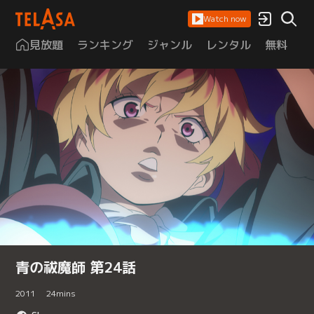
Watch now
見放題
ランキング
ジャンル
レンタル
無料
は
青の祓魔師 第24話
2011
24
mins