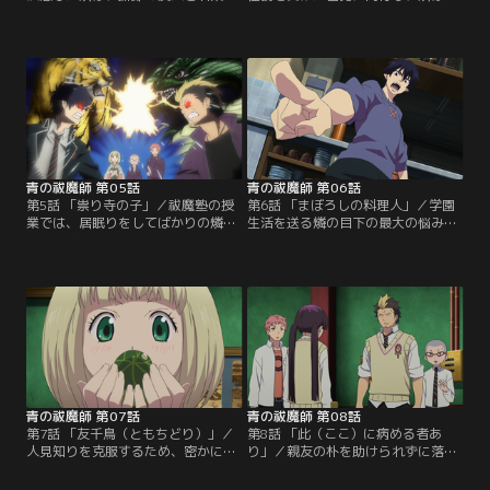
謎の男・メフィストに連れられて、
魔師の用品店・祓魔屋へ向かう。そ
雪男とともに正十字学園へ入学。要
こで燐は、庭の草木を世話する足の
塞のように巨大な校舎、雪男の主席
不自由な少女・しえみと出会う。し
入学…と、燐にとって新たな環境は
えみが世話する庭は、亡き祖母から
驚きの連続であった！その後、燐は
受け継いだ大切なものらしい。その
「魔神の落胤であることは秘密」と
時雪男が現れ、しえみの足を診察。
メフィストに厳しく釘を刺されつ
彼女の足に悪魔の痕跡を発見し、雪
つ、祓魔師の養成所・祓魔塾へ向か
男は庭が原因と推察する。
う。
青の祓魔師 第05話
青の祓魔師 第06話
第5話 「祟り寺の子」／祓魔塾の授
第6話 「まぼろしの料理人」／学園
業では、居眠りをしてばかりの燐。
生活を送る燐の目下の最大の悩み、
そんな燐の不真面目な態度を見て、
それは毎日の食生活！メフィストか
努力家の優等生・勝呂は苛立ってば
ら支給される生活費は、なぜか二千
かり。祓魔師になって京都の実家の
円札たった1枚！？これでは、セレ
寺を再興しようとする彼にとって、
ブ御用達で高額な学食メニューなど
意識の低い燐が同じ境遇にいること
手が届かない。燐は雪男の助言で寮
が我慢ならないのだ。短気で喧嘩っ
の厨房を使い、自炊生活を始めるこ
早い、ある意味似たもの同士の燐と
とに。しかし夜に下ごしらえした料
勝呂は、当然ながらことあるごとに
理が、朝になると消えているという
衝突してしまう！
事件が発生！
青の祓魔師 第07話
青の祓魔師 第08話
第7話 「友千鳥（ともちどり）」／
第8話 「此（ここ）に病める者あ
人見知りを克服するため、密かに
り」／親友の朴を助けられずに落ち
「友達を作る！」と決心を固めるし
込む出雲は、イラ立ちのあまり勝呂
えみ。さっそく出雲に声をかけよう
と衝突！二人の喧嘩は燐たちも巻き