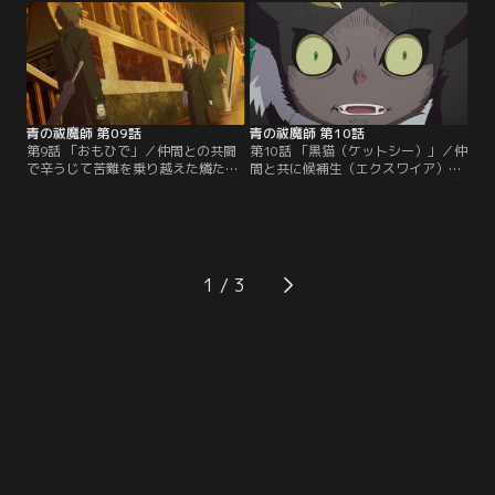
なかなか上手くいかない。その後、
になってしまう。下級悪魔を膝に乗
授業で手騎士の才能を見せたしえみ
せ、長時間の正座に耐える燐たち。
は、同じく手騎士志望の出雲に友達
その最中、突如部屋の電気が消え、
になって欲しいと告白！
先日燐が撃退した悪魔・屍（グー
ル）が襲い掛かってきた！！敵を引
き付けるため、単身で飛び出す燐。
青の祓魔師 第09話
青の祓魔師 第10話
第9話 「おもひで」／仲間との共闘
第10話 「黒猫（ケットシー）」／仲
で辛うじて苦難を乗り越えた燐た
間と共に候補生（エクスワイア）に
ち。その場に突如、メフィストや塾
昇格できたものの、大量の課題を前
の講師たちが登場する！実は今回の
に、燐はすでにうんざり気味。そん
強化合宿は悪魔の襲撃を含め、全て
な中、雪男に緊急の祓魔任務が入
祓魔塾が仕組んだ祓魔師候補生（エ
る！今回の任務は、凶暴化した騎士
クスワイア）への認定試験だったの
團の使い魔の処分である。クロと呼
だ！！予期せぬ展開に戸惑う塾生た
ばれるこの猫又（ケットシー）は、
1
ち。彼らをよそに雪男は、襲撃役を
かつての獅郎の使い魔で、主の死を
務めた講師・ネイガウスの様子に疑
知ったショックで混乱してしまった
問を感じていた。
らしい。