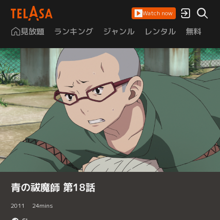
Watch now
見放題
ランキング
ジャンル
レンタル
無料
は
青の祓魔師 第18話
2011
24
mins