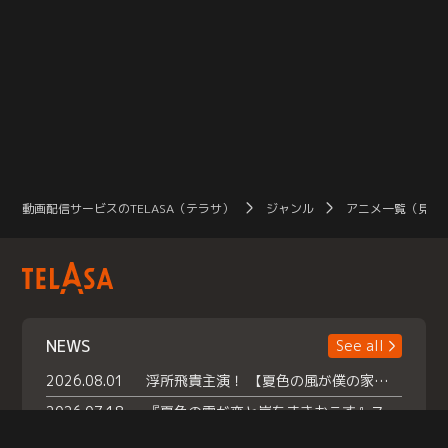
動画配信サービスのTELASA（テラサ）
ジャンル
アニメ一覧（見放
NEWS
See all
2026.08.01
浮所飛貴主演！ 【夏色の風が僕の家にやってきた】 本日よりテラサで独占配信スタート！
2026.07.18
『夏色の雲が恋と嵐をまきおこす』スペシャルメイキング 【Part1】2026年７月18日（土）23時30分～配信スタート！話題のシーンの裏側を大公開！豪華キャスト大集合！ 『武宮家 真夏の家族会議』開催！
2026.07.15
救命医・遥（今田）の《心揺さぶる過去》や、 麻酔科医・権野（船越英一郎）の《謎多きプライベート》など… 《知られざるエピソード》を独占配信！