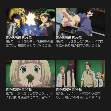
雪男とともに正十字学園へ入学。要
こで燐は、庭の草木を世話する足の
塞のように巨大な校舎、雪男の主席
不自由な少女・しえみと出会う。し
入学…と、燐にとって新たな環境は
えみが世話する庭は、亡き祖母から
驚きの連続であった！その後、燐は
受け継いだ大切なものらしい。その
「魔神の落胤であることは秘密」と
時雪男が現れ、しえみの足を診察。
メフィストに厳しく釘を刺されつ
彼女の足に悪魔の痕跡を発見し、雪
つ、祓魔師の養成所・祓魔塾へ向か
男は庭が原因と推察する。
う。
青の祓魔師 第05話
青の祓魔師 第06話
第5話 「祟り寺の子」／祓魔塾の授
第6話 「まぼろしの料理人」／学園
業では、居眠りをしてばかりの燐。
生活を送る燐の目下の最大の悩み、
そんな燐の不真面目な態度を見て、
それは毎日の食生活！メフィストか
努力家の優等生・勝呂は苛立ってば
ら支給される生活費は、なぜか二千
かり。祓魔師になって京都の実家の
円札たった1枚！？これでは、セレ
寺を再興しようとする彼にとって、
ブ御用達で高額な学食メニューなど
意識の低い燐が同じ境遇にいること
手が届かない。燐は雪男の助言で寮
が我慢ならないのだ。短気で喧嘩っ
の厨房を使い、自炊生活を始めるこ
早い、ある意味似たもの同士の燐と
とに。しかし夜に下ごしらえした料
勝呂は、当然ながらことあるごとに
理が、朝になると消えているという
衝突してしまう！
事件が発生！
青の祓魔師 第07話
青の祓魔師 第08話
第7話 「友千鳥（ともちどり）」／
第8話 「此（ここ）に病める者あ
人見知りを克服するため、密かに
り」／親友の朴を助けられずに落ち
「友達を作る！」と決心を固めるし
込む出雲は、イラ立ちのあまり勝呂
えみ。さっそく出雲に声をかけよう
と衝突！二人の喧嘩は燐たちも巻き
とするが、ドジな性格が災いして、
込み、結局、塾生そろっての反省会