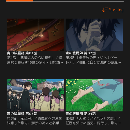
Sorting
青の祓魔師 第01話
青の祓魔師 第02話
第1話 「悪魔は人の心に棲む」／修
第2話 「虚無界の門（ゲヘナゲー
道院で暮らす15歳の少年・奥村燐
ト）」／獅郎に自分が魔神の落胤で
は、双子の弟・雪男が名門高校・正
あることを知らされ、燐はひどく混
十字学園への進学を決める一方、進
乱！しかし燐の動揺など構わず、激
路が決まらない自分に焦りを募らせ
しく襲い掛かってくる悪魔たち。獅
ていた。翌日、養父・獅郎に送り出
郎に「決して抜いてはならない」と
されてバイトの面接に向かった燐
降魔剣を渡され、修道院地下室に隠
は、店内で暴れる悪魔の姿を発見！
される燐。外では、巨大な悪魔と化
結局この騒ぎで面接は失敗し、また
した白鳥と祓魔師たちとの熾烈な戦
しても落ち込む燐。
いが展開される！
青の祓魔師 第03話
青の祓魔師 第04話
第3話 「兄と弟」／祓魔師への道を
第4話 「天空（アマハラ）の庭」／
決意した燐は、獅郎の友人と名乗る
任務を受けた雪男に同行し、燐は祓
謎の男・メフィストに連れられて、
魔師の用品店・祓魔屋へ向かう。そ