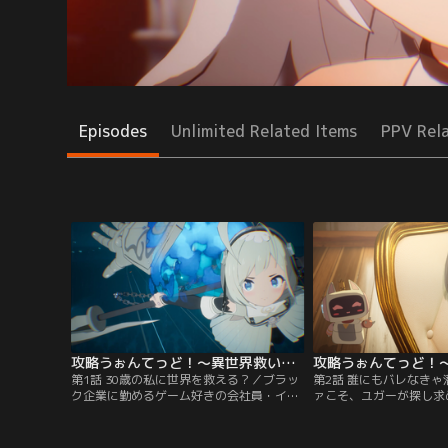
Episodes
Unlimited Related Items
PPV Rel
攻略うぉんてっど！～異世界救います！？～ 第01話
第1話 30歳の私に世界を救える？／ブラッ
第2話 誰にもバレなき
ク企業に勤めるゲーム好きの会社員・イノ
ァこそ、ユガーが探し求
ーは、せっかくの誕生日も深夜にまで上司
の人だと知ったイノーは
から電話で怒られる始末。そんな最中、疲
ーに会いに行くことに。
れ切って「人生が変わるようなことが起き
いた二人だったが、ユガ