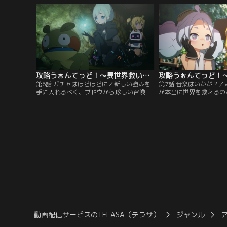
ないかな」とつぶやくと、突然手すりが壊
てイノーがエンヤァの家
れてベランダから落下！ゲームの世界に入
ことが発覚する。ワガマ
り込んでしまう。
なかったエンヤァは、イ
躾けられた過去があるよ
攻略うぉんてっど！～異世界救います！？～ 第06話
第6話 ガチャはほどほどに／新しい強みを
第7話 音楽はいかが？
手に入れるべく、ブドウから珍しい召喚獣
が本当に世界を救えるの
を手に入れられる場所を教えてもらったエ
ブドウに不安を吐露して
ンヤァ。道中、イノーですら勝てそうにな
の都にある雑貨屋の店主
いというトマトドラゴンに追いかけられる
てくる。ひょんなことか
ハプニングに見舞われつつも、アヴァの案
預かり受けていたジンジ
内でなんとか「試練の洞窟」へとたどり着
を捜してはるばる盾を返
く。
だった。しかもジンジン
ーに特別な思い入れがあ
動画配信サービスのTELASA（テラサ）
ジャンル