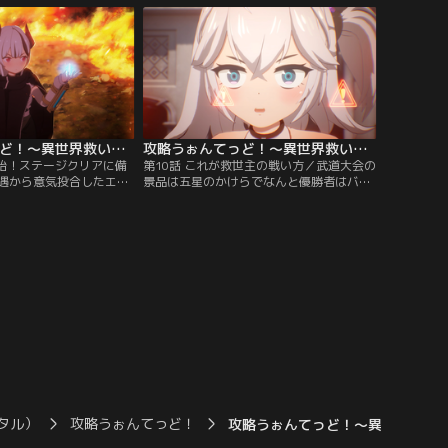
魔王を倒したと3年前に
エンヤァの話を聞き、怪訝そうな表情を浮
を救世主だと名乗ってい
かべるブドウ。なんでも、「五星」は先代
王は封印されただけで、
の王・エッソが魔族の力を抑えるために施
いという噂もあるらし
した極秘事項なのだという。
攻略うぉんてっど！～異世界救います！？～ 第09話
攻略うぉんてっど！～異世界救います！？～ 第10話
開始！ステージクリアに備
第10話 これが救世主の戦い方／武道大会の
遇から意気投合したエン
景品は五星のかけらでなんと優勝者はバロ
しかし、心が通じ合った
ルに会うことが出来るという。様々な思惑
たのもつかの間、五星を
が渦巻く中、始まったイノーVSガラティン
ガラティンの急襲を受
の試合。なぜか一切攻撃を避けないイノー
滅茶苦茶に……。炎に包
は、HPが0に近づき絶体絶命……かに思わ
エンヤァはナグを武道大
れたが、それも全てイノーの作戦だった！
る。一方、街での情報収
条件付きの強力なスキルが発動し、ガラテ
自分たちをおびき出すた
ィンを一蹴。
タル）
攻略うぉんてっど！
攻略うぉんてっど！～異世界救いま