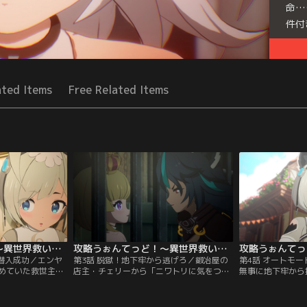
命…
件付
Seri
ated Items
Free Related Items
攻略うぉんてっど！～異世界救います！？～ 第02話
攻略うぉんてっど！～異世界救います！？～ 第03話
ゃ潜入成功／エンヤ
第3話 脱獄！地下牢から逃げろ／鍛冶屋の
第4話 オートモ
めていた救世主そ
店主・チェリーから「ニワトリに気をつけ
無事に地下牢から
、二人で再びユガ
ろ」とアドバイスされたことをすっかり忘
ノーとエンヤァは
初対面だと思って
れていたイノー。うっかりニワトリを邪険
に戻り、再び鍛冶
ーによって、かつ
に扱った結果、トラップが発動し、エンヤ
ていた。森の都の