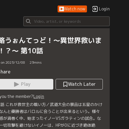
Watch now
Login
略うぉんてっど！～異世界救いま
！？～ 第10話
d on 2023/12/08
23
mins
Share
Play
Watch Later
 you the member?
Login
0話 これが救世主の戦い方／武道大会の景品は五星のかけ
なんと優勝者はバロルに会うことが出来るという。様々
惑が渦巻く中、始まったイノーVSガラティンの試合。な
一切攻撃を避けないイノーは、HPが0に近づき絶体絶