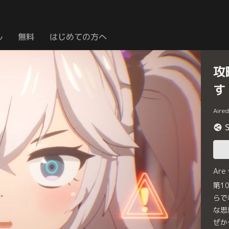
ル
無料
はじめての方へ
攻
す
Aire
Are
第1
らで
な思
ぜか