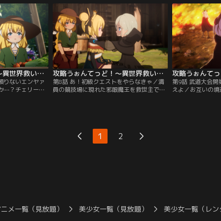
庭教師をしていた
ァとともに地下牢に入れられてしまう。あ
な存在である邪眼
マで手の付けられ
れやこれやと脱獄を画策するも、どうにも
宣言し、以来自ら
ノーにこっぴどく
うまくいかない二人の前に、以前退けた森
る。しかし邪眼魔
うで…。
の都の警備隊隊長・ウィルフがやってく
その実死んでいな
る。
い。
攻略うぉんてっど！～異世界救います！？～ 第07話
攻略うぉんてっど！～異世界救います！？～ 第08話
／頼りないエンヤァ
第8話 あ！初級クエストをやらなきゃ／満
第9話 武道大会
か--？チェリーが
員の競技場に現れた邪眼魔王を救世主であ
えよ／お互いの境
いたところへ、森
る自分が倒す夢を見たと話すエンヤァ。前
ヤァとウィルフ。
・ジンジンがやっ
代の救世主・エッソには予知能力があった
かのように思われ
らエンヤァの盾を
とされているが、エンヤァの夢もまた未来
探しに来たナグと
ンは、イノーたち
予知なのか--イノーたちが判断に頭を悩ま
け、エルフの里は
しに来てくれたの
せていると、街中に貼られた武道大会への
まれる里を前に、
1
2
は、なにやらイノ
参加を募るチラシが目に留まった。しか
会で倒すと決意す
るようで……？
も、その優勝賞品は「五星のかけら」！
集から武道大会が
めの…。
アニメ一覧（見放題）
美少女一覧（見放題）
美少女一覧（レン