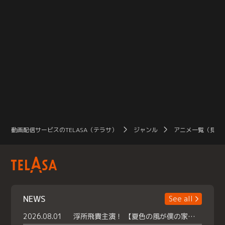
動画配信サービスのTELASA（テラサ）
ジャンル
アニメ一覧（見放
NEWS
See all
2026.08.01
浮所飛貴主演！ 【夏色の風が僕の家にやってきた】 本日よりテラサで独占配信スタート！