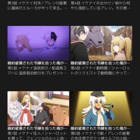
第3話 イケナイ対決／アレンの屋敷
第4話 イケナイお出かけ／朝から何
に義妹のエルーカがやって来る。シ
やら落胆しているアレン。その理由
ャーロットの存在に気づいたエルー
をエルーカとミアハが尋ねると、シ
カは、彼女の境遇を知り、激しく同
ャーロットが一人で街に行ってみた
情する。さらに、アレンがシャーロ
いと言い出したからだという。不安
ットに“イケナイこと”を教え込んで
で仕方ないアレンはエルーカたちと
いると聞くと、なぜかアレンへの対
シャーロットを尾行することに。そ
抗心をむき出しに！？一同は街に繰
の不安の通り、シャーロットは街で
り出すのだが、アレンとエルーカは
も治安の悪い方向にどんどん進んで
どちらが…。【提供：バンダイチャ
行ってしまい、ヒヤヒヤのアレンた
ンネル】
ち。【提供：バンダイチャンネル】
婚約破棄された令嬢を拾った俺が、イケナイことを教え込む 第05話
婚約破棄された令嬢を拾った俺が、イケナイことを教え込む 第06話
第5話 イケナイ温泉旅行／配達員ミ
第6話 イケナイ動物園／シャーロッ
アハに温泉宿泊旅行をプレゼントさ
トのリクエストで動物園にやって来
れ、ユノハ・リゾートへ遥々やって
たアレンとシャーロット。和気あい
来たアレンとシャーロットの2人。
あいと楽しむ2人だが、そこに暴走
なぜか宿泊プランがカップル限定の
したフェンリルが襲いかかってく
ものになっていて、2人はカップル
る。アレンとシャーロットは共同戦
として宿泊するハメに！？温泉、水
線を張り、フェンリルの暴走を止め
着、同じ部屋でのお泊りなどドキド
にかかる。すると、シャーロットの
キなイベント満載で、アレンとシャ
隠された力が覚醒して…。【提供：
ーロットの距離が急激に縮まってい
バンダイチャンネル】
く。【提供：バンダイチャンネル】
婚約破棄された令嬢を拾った俺が、イケナイことを教え込む 第07話
婚約破棄された令嬢を拾った俺が、イケナイことを教え込む 第08話
第7話 イケナイ住人／シャーロット
第8話 イケナイ寸劇／アレンの屋敷
を慕って、フェンリルのルゥと地獄
の先住者でボクっ娘エルフの小説