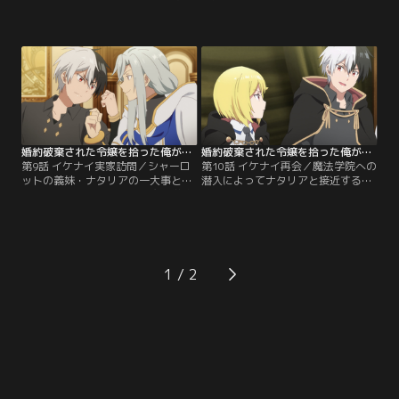
カピバラのゴウセツがアレンの屋敷
家・ドロテアに、屋敷を譲る代わり
にやってきた。新たな仲間に困惑気
に寸劇をするよう交換条件を持ちか
味のアレンだったが、『魔物使い』
けられるアレンとシャーロット。ゴ
になるべく前向きに勉強を始めたシ
ウセツとルゥも混ざって寸劇をこな
ャーロットには目を細めるばかり。
していくのだが、ドロテアの指示は
そんな中、突如庭の地下から怒鳴り
恋人役、夫婦役など次第に過激にな
声とともに現れた小柄な少女に驚く
っていく。強制恋人ごっこのせい
一同。【提供：バンダイチャンネ
で、アレンとシャーロットはお互い
ル】
を…。【提供：バンダイチャンネ
ル】
婚約破棄された令嬢を拾った俺が、イケナイことを教え込む 第09話
婚約破棄された令嬢を拾った俺が、イケナイことを教え込む 第10話
第9話 イケナイ実家訪問／シャーロ
第10話 イケナイ再会／魔法学院への
ットの義妹・ナタリアの一大事と聞
潜入によってナタリアと接近するア
き、アレンの古巣・アテナ魔法学院
レンとシャーロット。そんなナタリ
へとやって来るアレンたち一同。そ
アはわずか8歳ながらに多数の手下
こで待ち受けていたのは、アレンの
を率いる一大武闘派閥の長となり、
叔父・ハーヴェイと叔母・リーゼロ
日々抗争に明け暮れていた。妹を心
ッテ。熱烈な歓迎を受ける中、アレ
配するシャーロットは変装によって
ンが家出した秘密が明かされる。そ
正体を隠したまま彼女と接するが、
1
して、ナタリアの現状も明らかにな
緊張したり感激したりと忙しい。そ
るのだが…。【提供：バンダイチャ
んな姉妹の再会を温かく見守るアレ
ンネル】
ンだが…。【提供：バンダイチャン
ネル】