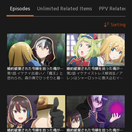
Episodes
Unlimited Related Items
PPV Related I
Sorting
婚約破棄された令嬢を拾った俺が、イケナイことを教え込む 第01話
婚約破棄された令嬢を拾った俺が、イケナイことを教え込む 第02話
第1話 イケナイ出逢い／「魔王」と
第2話 イケナイストレス解消法／ア
恐れられ、森の奥でひっそりと暮ら
レンはシャーロットに教え込むイケ
す人嫌いの天才魔法使い・アレンは
ナイことをあれこれ考えるのだが、
ある日、森で行き倒れていたシャー
どうにも彼女の自己肯定感の低さが
ロットを拾う。彼女はニールズ王国
気になる。その原因がシャーロット
の令嬢だったのだが、無実の罪で婚
の不遇な家庭環境にあると睨んだア
約破棄された挙げ句、指名手配まで
レンはどうにかしてあげようと考え
されていた。不憫なシャーロットに
て、サテュロス運送社の配達員・ミ
同情したアレンは彼女を匿うだけで
アハにサンドバッグを注文する。ア
なく…。【提供：バンダイチャンネ
レンはシャーロットにストレス解消
ル】
と称してサンドバッグを…。【提
供：バンダイチャンネル】
婚約破棄された令嬢を拾った俺が、イケナイことを教え込む 第03話
婚約破棄された令嬢を拾った俺が、イケナイことを教え込む 第04話