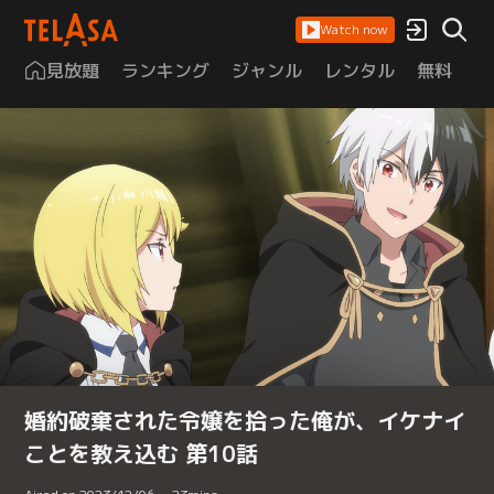
Watch now
見放題
ランキング
ジャンル
レンタル
無料
は
婚約破棄された令嬢を拾った俺が、イケナイ
ことを教え込む 第10話