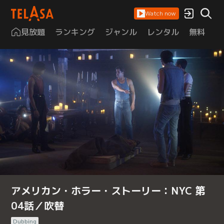
Watch now
見放題
ランキング
ジャンル
レンタル
無料
は
アメリカン・ホラー・ストーリー：NYC 第
04話／吹替
Dubbing