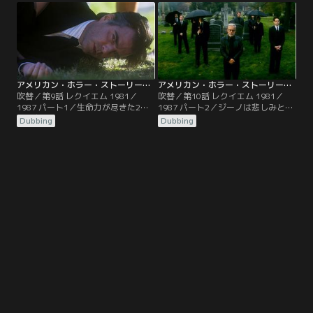
アメリカン・ホラー・ストーリー：NYC 第09話／吹替
アメリカン・ホラー・ストーリー：NYC 第10話（最終話）／吹替
吹替／第9話 レクイエム 1981／
吹替／第10話 レクイエム 1981／
1987 パート1／生命力が尽きた2人
1987 パート2／ジーノは悲しみと危
の旧友は、ユニークな回顧の旅に導
険に支配されている。悲劇を知るこ
Dubbing
Dubbing
かれる。
とがアダムにとっては啓示となる。