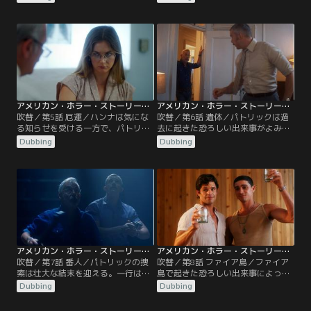
になるような事件がきっかけで、危
険な容疑者たちがかつてないほど身
近に迫ってくる。
アメリカン・ホラー・ストーリー：NYC 第05話／吹替
アメリカン・ホラー・ストーリー：NYC 第06話／吹替
吹替／第5話 厄運／ハンナは気にな
吹替／第6話 遺体／パトリックは過
る知らせを受ける一方で、パトリッ
去に起きた恐ろしい出来事がよみが
クは損害を被る。この街で最も危険
えり、彼を悩ませる。ジーノとヘン
Dubbing
Dubbing
な住人が、真の意図を明らかにす
リーは、なんとしてもそれを明らか
る。
にしようと決意する。
アメリカン・ホラー・ストーリー：NYC 第07話／吹替
アメリカン・ホラー・ストーリー：NYC 第08話／吹替
吹替／第7話 番人／パトリックの捜
吹替／第8話 ファイア島／ファイア
索は壮大な結末を迎える。一行は再
島で起きた恐ろしい出来事によって
び焦点を移すが、別の計画がハンナ
一行は決裂し、彼らはすべてを考え
Dubbing
Dubbing
を待ち受けていた…。
直すことになる。