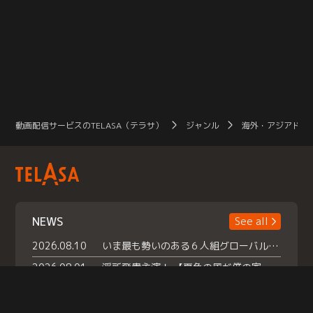
動画配信サービスのTELASA（テラサ）
ジャンル
海外・アジアドラ
NEWS
See all
2026.08.10
いま最も勢いのある６人組グローバルグル ープ NCT WISHの地上波初冠特番 『NCT WISHの放課後グランプリ』放送決定 メンバーたちが３ペアに分かれ 【平成】をテーマにしたスペシャル企画 で対決 番組撮り下ろしのパフォーマンスも！ TELASA（テラサ）では放送終了後から オリジナルコンテンツを大量配信！
2026.08.01
浮所飛貴主演！ 【夏色の風が僕の家にやってきた】 本日よりテラサで独占配信スタート！
2026.07.18
『夏色の雲が恋と嵐をまきおこす』スペシャルメイキング 【Part1】2026年７月18日（土）23時30分～配信スタート！話題のシーンの裏側を大公開！豪華キャスト大集合！ 『武宮家 真夏の家族会議』開催！