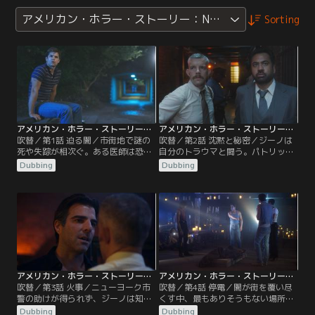
アメリカン・ホラー・ストーリー：NYC
Sorting
アメリカン・ホラー・ストーリー：NYC 第01話／吹替
アメリカン・ホラー・ストーリー：NYC 第02話／吹替
吹替／第1話 迫る闇／市街地で謎の
吹替／第2話 沈黙と秘密／ジーノは
死や失踪が相次ぐ。ある医師は恐ろ
自分のトラウマと闘う。パトリック
しい発見をし、地元レポーターは明
は調べていくうちに暗い場所にたど
Dubbing
Dubbing
日のニュースの見出しとなる。
り着く。見知らぬ人がハンナに重大
な警告をする。
アメリカン・ホラー・ストーリー：NYC 第03話／吹替
アメリカン・ホラー・ストーリー：NYC 第04話／吹替
吹替／第3話 火事／ニューヨーク市
吹替／第4話 停電／闇が街を覆い尽
警の助けが得られず、ジーノは知恵
くす中、最もありそうもない場所に
を絞らざるを得なくなる。トラウマ
悪が根付く…。
Dubbing
Dubbing