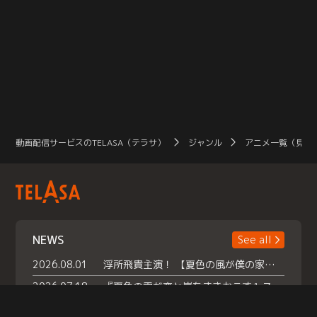
動画配信サービスのTELASA（テラサ）
ジャンル
アニメ一覧（見放
NEWS
See all
2026.08.01
浮所飛貴主演！ 【夏色の風が僕の家にやってきた】 本日よりテラサで独占配信スタート！
2026.07.18
『夏色の雲が恋と嵐をまきおこす』スペシャルメイキング 【Part1】2026年７月18日（土）23時30分～配信スタート！話題のシーンの裏側を大公開！豪華キャスト大集合！ 『武宮家 真夏の家族会議』開催！
2026.07.15
救命医・遥（今田）の《心揺さぶる過去》や、 麻酔科医・権野（船越英一郎）の《謎多きプライベート》など… 《知られざるエピソード》を独占配信！