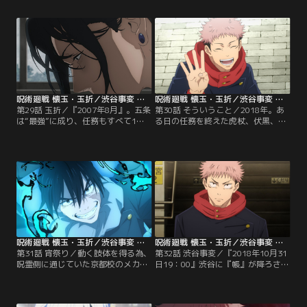
こには捕らえられた黒井の姿が。拉
う。呆然と立ち尽くす夏油の前に、
致犯が人質交換をもちかけてくるこ
伏黒甚爾が姿を現す。甚爾は夏油に
とも考慮し、天内を高専へ連れ帰ろ
こう告げる。「五条悟は俺が殺し
うとする五条。しかし、天内は自ら
た」激昂した夏油は呪霊を召喚し、
も取引に行くと啖呵を切り、五条・
甚爾に畳みかけるが--。【提供：バ
夏油と共に取引の指定場所へ向かう
ンダイチャンネル】
ことに--。【提供：バンダイチャン
ネル】
呪術廻戦 懐玉・玉折／渋谷事変 第29話
呪術廻戦 懐玉・玉折／渋谷事変 第30話
第29話 玉折／『2007年8月』。五条
第30話 そういうこと／2018年。あ
は“最強”に成り、任務もすべて1人
る日の任務を終えた虎杖、伏黒、釘
でこなすようになった。必然と夏油
崎の3人。虎杖は映画に、釘崎は買
も1人になることが増えた。その夏
い物に行こうとするが、そんな2人
は呪霊が頻出し、夏油は、ひたすら
を横目に、「お前ら元気だな」と1
祓い、取り込む。誰のために？そし
人伊地知の車で帰路に着く伏黒。虎
てある日、夏油の前にある人物が現
杖と別れ、買い物を終えた釘崎はあ
れる。五条を“最強”の呪術師に、夏
る女性に話しかけられる。「さっ
油を“最悪”の呪詛師に至らしめた在
き、虎杖くんと一緒にいませんでし
りし日の事件、その結末とは--！？
た？」唐突な質問に驚く釘崎…。
【提供：バンダイチャンネル】
【提供：バンダイチャンネル】
呪術廻戦 懐玉・玉折／渋谷事変 第31話
呪術廻戦 懐玉・玉折／渋谷事変 第32話
第31話 宵祭り／動く肢体を得る為、
第32話 渋谷事変／『2018年10月31
呪霊側に通じていた京都校のメカ丸
日19：00』渋谷に『帳』が降ろされ
こと与 幸吉。交渉は決裂し真人との
る。『帳』の中では一般人が大勢閉
闘いを余儀なくされるが、与は密か
じ込められており電波も断たれてし
に準備してきた巨大なメカ丸・究極
まう。多くの術師が渋谷に集まる