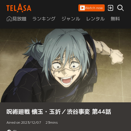
Watch now
見放題
ランキング
ジャンル
レンタル
無料
は
呪術廻戦 懐玉・玉折／渋谷事変 第44話
Aired on 2023/12/07
23
mins