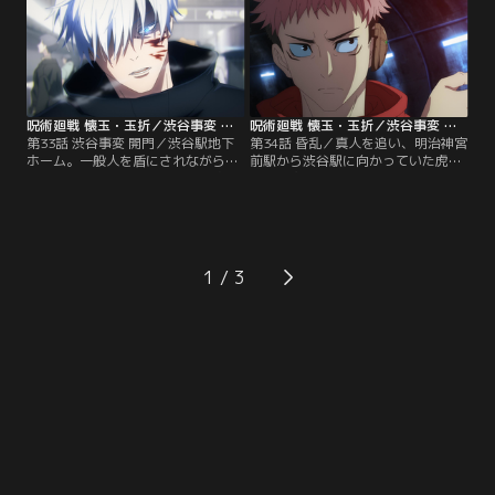
メカ丸絶対形態（モード・アブソリ
が、被害を最小限に抑えるため、五
ュート）に乗り込み応戦する。全て
条が単独で渋谷駅地下ホームへ。そ
を視てきた与はこれまでに縛られて
こで五条は、漏瑚、花御、脹相と相
いた年月で得た呪力の全てをぶつけ
対する。一方、冥冥と同行していた
る。果たして与は死地を脱し…。
虎杖は人語を解する呪霊と遭遇。
【提供：バンダイチャンネル】
【提供：バンダイチャンネル】
呪術廻戦 懐玉・玉折／渋谷事変 第33話
呪術廻戦 懐玉・玉折／渋谷事変 第34話
第33話 渋谷事変 開門／渋谷駅地下
第34話 昏乱／真人を追い、明治神宮
ホーム。一般人を盾にされながら
前駅から渋谷駅に向かっていた虎杖
も、漏瑚、花御、脹相を圧倒し追い
の元に突如現れたのは、耳を覆うよ
詰める五条。しかし、漏瑚達の狙い
うな形となった小さなメカ丸だっ
は、時間を稼ぎ、獄門疆により五条
た。「五条 悟が封印されタ」と最悪
を封印することだった。大量の改造
の事態を告げるメカ丸。半信半疑の
人間と共に真人も参戦。一般人を盾
虎杖達だったが、メカ丸の説明に状
に五条を削ろうとする漏瑚達だった
況を飲み込み、五条の封印を全ての
1
が、五条はある秘策に出る--。【提
術師に伝え、五条奪還の為に動き出
供：バンダイチャンネル】
す--。【提供：バンダイチャンネ
ル】