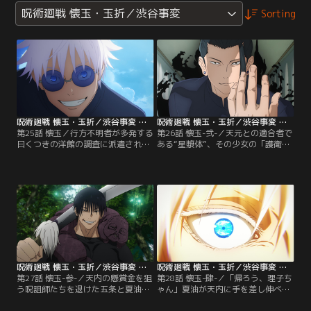
呪術廻戦 懐玉・玉折／渋谷事変
Sorting
呪術廻戦 懐玉・玉折／渋谷事変 第25話
呪術廻戦 懐玉・玉折／渋谷事変 第26話
第25話 懐玉／行方不明者が多発する
第26話 懐玉-弐-／天元との適合者で
曰くつきの洋館の調査に派遣された
ある“星漿体”、その少女の「護衛」
術師の歌姫と冥冥。洋館に潜入し、
と「抹消」という任務を課された五
呪霊の結界術に気づいた二人は、結
条と夏油。“星漿体”・天内理子を狙
界を破るための行動に出るが、突如
うのは呪詛師集団『Q』、そして天
建物が崩れ始めてしまう。宙に放り
元を崇拝する宗教団体、盤星教。ホ
出されたその瞬間、目の前に現れた
テルでの急襲を退けた五条と夏油は
のは--。2006年。最強の2人の、も
天内の意向で、使用人の黒井と合流
う戻れない青い春が始まる。【提
し、天内の学校へ向かうことに。そ
供：バンダイチャンネル】
して、新たな刺客の存在が明らかに
なる--。【提供：バンダイチャンネ
ル】
呪術廻戦 懐玉・玉折／渋谷事変 第27話
呪術廻戦 懐玉・玉折／渋谷事変 第28話
第27話 懐玉-参-／天内の懸賞金を狙
第28話 懐玉-肆-／「帰ろう、理子ち
う呪詛師たちを退けた五条と夏油、
ゃん」夏油が天内に手を差し伸べた
すると突如震えだす天内の携帯。そ
その刹那、最悪の事態が起きてしま