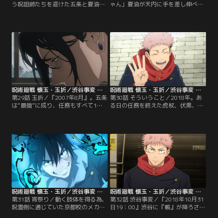
う呪詛師たちを退けた五条と夏油、
ゃん」夏油が天内に手を差し伸べた
すると突如震えだす天内の携帯。そ
その刹那、最悪の事態が起きてしま
こには捕らえられた黒井の姿が。拉
う。呆然と立ち尽くす夏油の前に、
致犯が人質交換をもちかけてくるこ
伏黒甚爾が姿を現す。甚爾は夏油に
とも考慮し、天内を高専へ連れ帰ろ
こう告げる。「五条悟は俺が殺し
うとする五条。しかし、天内は自ら
た」激昂した夏油は呪霊を召喚し、
も取引に行くと啖呵を切り、五条・
甚爾に畳みかけるが--。【提供：バ
夏油と共に取引の指定場所へ向かう
ンダイチャンネル】
ことに--。【提供：バンダイチャン
ネル】
呪術廻戦 懐玉・玉折／渋谷事変 第29話
呪術廻戦 懐玉・玉折／渋谷事変 第30話
第29話 玉折／『2007年8月』。五条
第30話 そういうこと／2018年。あ
は“最強”に成り、任務もすべて1人
る日の任務を終えた虎杖、伏黒、釘
でこなすようになった。必然と夏油
崎の3人。虎杖は映画に、釘崎は買
も1人になることが増えた。その夏
い物に行こうとするが、そんな2人
は呪霊が頻出し、夏油は、ひたすら
を横目に、「お前ら元気だな」と1
祓い、取り込む。誰のために？そし
人伊地知の車で帰路に着く伏黒。虎
てある日、夏油の前にある人物が現
杖と別れ、買い物を終えた釘崎はあ
れる。五条を“最強”の呪術師に、夏
る女性に話しかけられる。「さっ
油を“最悪”の呪詛師に至らしめた在
き、虎杖くんと一緒にいませんでし
りし日の事件、その結末とは--！？
た？」唐突な質問に驚く釘崎…。
【提供：バンダイチャンネル】
【提供：バンダイチャンネル】
呪術廻戦 懐玉・玉折／渋谷事変 第31話
呪術廻戦 懐玉・玉折／渋谷事変 第32話
第31話 宵祭り／動く肢体を得る為、
第32話 渋谷事変／『2018年10月31
呪霊側に通じていた京都校のメカ丸
日19：00』渋谷に『帳』が降ろされ
こと与 幸吉。交渉は決裂し真人との
る。『帳』の中では一般人が大勢閉