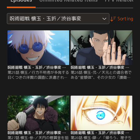
呪術廻戦 懐玉・玉折／渋谷事変
Sorting
呪術廻戦 懐玉・玉折／渋谷事変 第25話
呪術廻戦 懐玉・玉折／渋谷事変 第26話
第25話 懐玉／行方不明者が多発する
第26話 懐玉-弐-／天元との適合者で
曰くつきの洋館の調査に派遣された
ある“星漿体”、その少女の「護衛」
術師の歌姫と冥冥。洋館に潜入し、
と「抹消」という任務を課された五
呪霊の結界術に気づいた二人は、結
条と夏油。“星漿体”・天内理子を狙
界を破るための行動に出るが、突如
うのは呪詛師集団『Q』、そして天
建物が崩れ始めてしまう。宙に放り
元を崇拝する宗教団体、盤星教。ホ
出されたその瞬間、目の前に現れた
テルでの急襲を退けた五条と夏油は
のは--。2006年。最強の2人の、も
天内の意向で、使用人の黒井と合流
う戻れない青い春が始まる。【提
し、天内の学校へ向かうことに。そ
供：バンダイチャンネル】
して、新たな刺客の存在が明らかに
なる--。【提供：バンダイチャンネ
ル】
呪術廻戦 懐玉・玉折／渋谷事変 第27話
呪術廻戦 懐玉・玉折／渋谷事変 第28話
第27話 懐玉-参-／天内の懸賞金を狙
第28話 懐玉-肆-／「帰ろう、理子ち