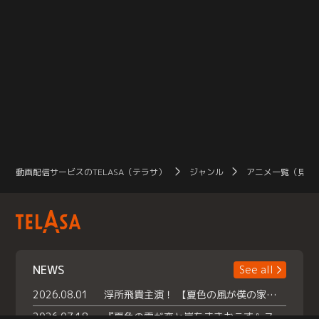
動画配信サービスのTELASA（テラサ）
ジャンル
アニメ一覧（見放
NEWS
See all
2026.08.01
浮所飛貴主演！ 【夏色の風が僕の家にやってきた】 本日よりテラサで独占配信スタート！
2026.07.18
『夏色の雲が恋と嵐をまきおこす』スペシャルメイキング 【Part1】2026年７月18日（土）23時30分～配信スタート！話題のシーンの裏側を大公開！豪華キャスト大集合！ 『武宮家 真夏の家族会議』開催！