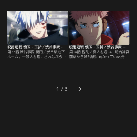
闘いを余儀なくされるが、与は密か
じ込められており電波も断たれてし
に準備してきた巨大なメカ丸・究極
まう。多くの術師が渋谷に集まる
メカ丸絶対形態（モード・アブソリ
が、被害を最小限に抑えるため、五
ュート）に乗り込み応戦する。全て
条が単独で渋谷駅地下ホームへ。そ
を視てきた与はこれまでに縛られて
こで五条は、漏瑚、花御、脹相と相
いた年月で得た呪力の全てをぶつけ
対する。一方、冥冥と同行していた
る。果たして与は死地を脱し…。
虎杖は人語を解する呪霊と遭遇。
【提供：バンダイチャンネル】
【提供：バンダイチャンネル】
呪術廻戦 懐玉・玉折／渋谷事変 第33話
呪術廻戦 懐玉・玉折／渋谷事変 第34話
第33話 渋谷事変 開門／渋谷駅地下
第34話 昏乱／真人を追い、明治神宮
ホーム。一般人を盾にされながら
前駅から渋谷駅に向かっていた虎杖
も、漏瑚、花御、脹相を圧倒し追い
の元に突如現れたのは、耳を覆うよ
詰める五条。しかし、漏瑚達の狙い
うな形となった小さなメカ丸だっ
は、時間を稼ぎ、獄門疆により五条
た。「五条 悟が封印されタ」と最悪
を封印することだった。大量の改造
の事態を告げるメカ丸。半信半疑の
人間と共に真人も参戦。一般人を盾
虎杖達だったが、メカ丸の説明に状
に五条を削ろうとする漏瑚達だった
況を飲み込み、五条の封印を全ての
1
が、五条はある秘策に出る--。【提
術師に伝え、五条奪還の為に動き出
供：バンダイチャンネル】
す--。【提供：バンダイチャンネ
ル】