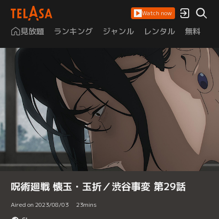
Watch now
見放題
ランキング
ジャンル
レンタル
無料
は
呪術廻戦 懐玉・玉折／渋谷事変 第29話
Aired on 2023/08/03
23
mins