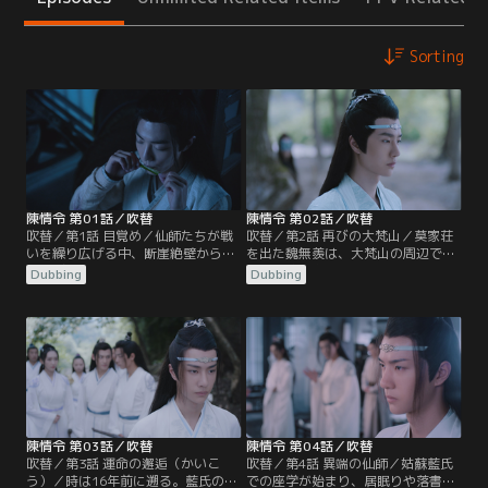
Sorting
陳情令 第01話／吹替
陳情令 第02話／吹替
吹替／第1話 目覚め／仙師たちが戦
吹替／第2話 再びの大梵山／莫家荘
いを繰り広げる中、断崖絶壁から身
を出た魏無羨は、大梵山の周辺で
を投げようとする1人の男がいた。
人々の魂が奪われる事件が起きてい
Dubbing
Dubbing
彼の名は魏無羨。手を伸ばし救おう
ることを知り山へと向かう。大梵山
とする藍忘機、怒りの剣を降り下ろ
には、宗主となった江澄率いる雲夢
す江澄。2人の目前で魏無羨は奈落
江氏、師姉 江厭離の忘れ形見の金凌
の底へと落ちていった…。16年後、
の率いる蘭陵金氏、そして藍忘機率
魏無羨は莫家荘の一室で莫玄羽とし
いる姑蘇藍氏も集まっていた。魏無
て目覚める。蘭陵金氏宗主の隠し子
羨は墓守の老人の言葉から祠へと向
だった莫玄羽が、自分の命と引き換
かうが…。
えに…。
陳情令 第03話／吹替
陳情令 第04話／吹替
吹替／第3話 運命の邂逅（かいこ
吹替／第4話 異端の仙師／姑蘇藍氏
う）／時は16年前に遡る。藍氏の座
での座学が始まり、居眠りや落書き