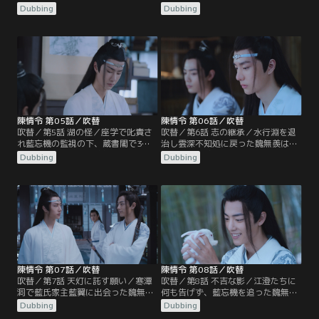
学に参加するため魏無羨、江澄たち
をしてばかりで講義に身の入らない
Dubbing
Dubbing
は彩衣鎮の宿に泊まろうとするが、
魏無羨だったが、そこへ温氏の次男
江厭離の許婚金子軒の一行が宿を借
温晁が配下を引きつれて座学へやっ
り切ったため、そのまま雲深不知処
てくる。温氏の宗主であり仙督の温
へ向かうことに。宿に招状を忘れ、
若寒が陰鉄の欠片を見つけるよう温
取りに戻った魏無羨だったが、日は
情に命じていたのだった。温情は雲
暮れ閉まっていた山門から無断で潜
深不知処の裏山に結界が張られてい
入したため…。
ることに気づく。
陳情令 第05話／吹替
陳情令 第06話／吹替
吹替／第5話 湖の怪／座学で叱責さ
吹替／第6話 志の継承／水行淵を退
れ藍忘機の監視の下、蔵書閣で3日
治し雲深不知処に戻った魏無羨は江
の筆写の罰を受けた魏無羨。花をつ
澄たちと酒盛りをするが、その現場
Dubbing
Dubbing
けた藍忘機の姿絵と春画を見せ藍忘
を藍忘機に目撃されてしまう。魏無
機を激怒させてしまう。そんな中、
羨は藍忘機を術にかけて酒を飲ませ
彩衣鎮では水の怪が出現し、碧霊湖
るが、すぐに酔い潰れた藍忘機は魏
で舟に乗った人々を次々と落水させ
無羨の部屋で寝てしまう。翌朝、藍
ているという事件が起きていた。知
啓仁は大いに怒って魏無羨や藍忘機
らせを受けた藍氏宗主の藍曦臣
に重い罰を与えるのだった。一方、
は…。
藍曦臣は…。
陳情令 第07話／吹替
陳情令 第08話／吹替
吹替／第7話 天灯に託す願い／寒潭
吹替／第8話 不吉な影／江澄たちに
洞で藍氏家主藍翼に出会った魏無羨
何も告げず、藍忘機を追った魏無
と藍忘機。藍翼は2人に陰鉄の災い
羨。藍忘機と共に残りの陰鉄を探し
Dubbing
Dubbing
を食い止めるよう託して霊識は消滅
に行くが、常に不気味な梟にあとを