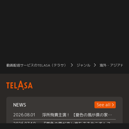
動画配信サービスのTELASA（テラサ）
ジャンル
海外・アジアドラ
NEWS
See all
2026.08.01
浮所飛貴主演！ 【夏色の風が僕の家にやってきた】 本日よりテラサで独占配信スタート！
2026.07.18
『夏色の雲が恋と嵐をまきおこす』スペシャルメイキング 【Part1】2026年７月18日（土）23時30分～配信スタート！話題のシーンの裏側を大公開！豪華キャスト大集合！ 『武宮家 真夏の家族会議』開催！