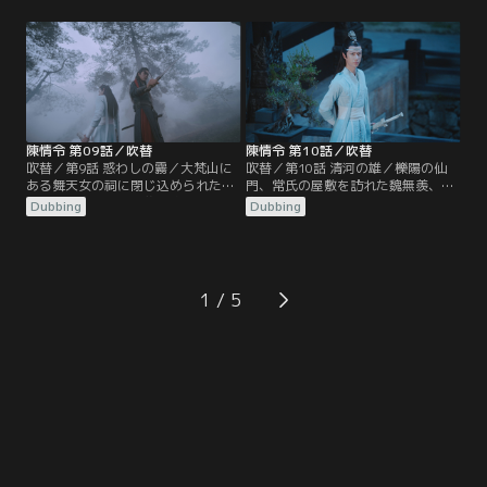
する。寒潭洞から戻った魏無羨だっ
つけられていた。潭州に入った2人
たが、天灯を揚げる際、江厭離に対
は聶懐桑と遭遇、蒔花女の屋敷に陰
する金子軒の態度に激怒、取っ組み
鉄があると突き止めるが、すでに温
合いのケンカとなる。蘭氏の宗主、
晁から陰鉄を奪われたあとだった。
江氏の宗主も集まり協議する中、江
その頃、魏無羨を追って蓮花塢をあ
宗主は…。
とにした江澄は…。
陳情令 第09話／吹替
陳情令 第10話／吹替
吹替／第9話 惑わしの霧／大梵山に
吹替／第10話 清河の雄／櫟陽の仙
ある舞天女の祠に閉じ込められた魏
門、常氏の屋敷を訪れた魏無羨、藍
無羨と藍忘機たち。襲い掛かる村人
忘機、江澄だったが、なんと常氏一
Dubbing
Dubbing
たちを操っていたのは温晁だった。
族は薛洋の手で惨殺されていた。そ
江澄と温情も合流し、魏無羨と藍忘
こに薛洋を追う暁星塵と暁星塵の友
機は幻音の霧の中、温晁の梟を始末
宋嵐も加わり薛洋を捕らえる。だが
し、村人たちも正気に戻る。実は舞
薛洋は陰鉄を持っていなかった。暁
天女の像に埋まっていた陰鉄が温若
星塵たちと別れた魏無羨たちは、聶
1
寒に奪われたため、像が村人たちの
懐桑、孟瑶と清河聶氏の不浄世に到
霊識を…。
着…。