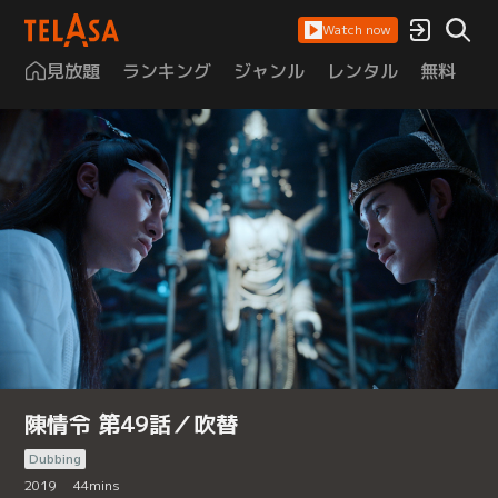
Watch now
見放題
ランキング
ジャンル
レンタル
無料
は
陳情令 第49話／吹替
Dubbing
2019
44
mins