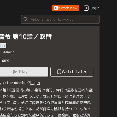
Watch now
Login
情令 第10話／吹替
bing
44
mins
Share
Play
Watch Later
 you the member?
Login
／第10話 清河の雄／櫟陽の仙門、常氏の屋敷を訪れた魏
、藍忘機、江澄だったが、なんと常氏一族は薛洋の手で
されていた。そこに薛洋を追う暁星塵と暁星塵の友宋嵐
わり薛洋を捕らえる。だが薛洋は陰鉄を持っていなかっ
暁星塵たちと別れた魏無羨たちは、聶懐桑、孟瑶と清河