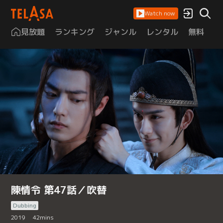
Watch now
見放題
ランキング
ジャンル
レンタル
無料
は
陳情令 第47話／吹替
Dubbing
2019
42
mins