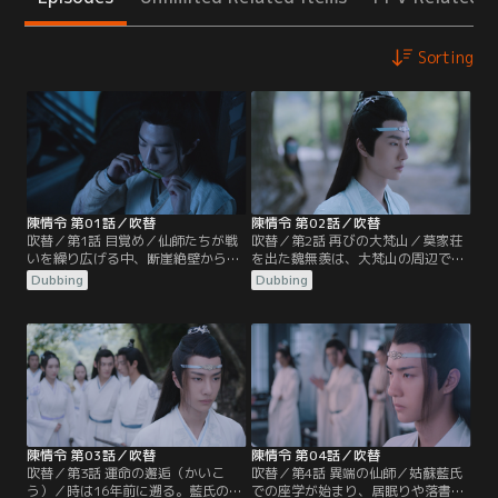
Sorting
陳情令 第01話／吹替
陳情令 第02話／吹替
吹替／第1話 目覚め／仙師たちが戦
吹替／第2話 再びの大梵山／莫家荘
いを繰り広げる中、断崖絶壁から身
を出た魏無羨は、大梵山の周辺で
を投げようとする1人の男がいた。
人々の魂が奪われる事件が起きてい
Dubbing
Dubbing
彼の名は魏無羨。手を伸ばし救おう
ることを知り山へと向かう。大梵山
とする藍忘機、怒りの剣を降り下ろ
には、宗主となった江澄率いる雲夢
す江澄。2人の目前で魏無羨は奈落
江氏、師姉 江厭離の忘れ形見の金凌
の底へと落ちていった…。16年後、
の率いる蘭陵金氏、そして藍忘機率
魏無羨は莫家荘の一室で莫玄羽とし
いる姑蘇藍氏も集まっていた。魏無
て目覚める。蘭陵金氏宗主の隠し子
羨は墓守の老人の言葉から祠へと向
だった莫玄羽が、自分の命と引き換
かうが…。
えに…。
陳情令 第03話／吹替
陳情令 第04話／吹替
吹替／第3話 運命の邂逅（かいこ
吹替／第4話 異端の仙師／姑蘇藍氏
う）／時は16年前に遡る。藍氏の座
での座学が始まり、居眠りや落書き