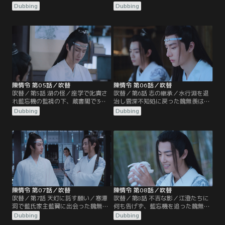
学に参加するため魏無羨、江澄たち
をしてばかりで講義に身の入らない
Dubbing
Dubbing
は彩衣鎮の宿に泊まろうとするが、
魏無羨だったが、そこへ温氏の次男
江厭離の許婚金子軒の一行が宿を借
温晁が配下を引きつれて座学へやっ
り切ったため、そのまま雲深不知処
てくる。温氏の宗主であり仙督の温
へ向かうことに。宿に招状を忘れ、
若寒が陰鉄の欠片を見つけるよう温
取りに戻った魏無羨だったが、日は
情に命じていたのだった。温情は雲
暮れ閉まっていた山門から無断で潜
深不知処の裏山に結界が張られてい
入したため…。
ることに気づく。
陳情令 第05話／吹替
陳情令 第06話／吹替
吹替／第5話 湖の怪／座学で叱責さ
吹替／第6話 志の継承／水行淵を退
れ藍忘機の監視の下、蔵書閣で3日
治し雲深不知処に戻った魏無羨は江
の筆写の罰を受けた魏無羨。花をつ
澄たちと酒盛りをするが、その現場
Dubbing
Dubbing
けた藍忘機の姿絵と春画を見せ藍忘
を藍忘機に目撃されてしまう。魏無
機を激怒させてしまう。そんな中、
羨は藍忘機を術にかけて酒を飲ませ
彩衣鎮では水の怪が出現し、碧霊湖
るが、すぐに酔い潰れた藍忘機は魏
で舟に乗った人々を次々と落水させ
無羨の部屋で寝てしまう。翌朝、藍
ているという事件が起きていた。知
啓仁は大いに怒って魏無羨や藍忘機
らせを受けた藍氏宗主の藍曦臣
に重い罰を与えるのだった。一方、
は…。
藍曦臣は…。
陳情令 第07話／吹替
陳情令 第08話／吹替
吹替／第7話 天灯に託す願い／寒潭
吹替／第8話 不吉な影／江澄たちに
洞で藍氏家主藍翼に出会った魏無羨
何も告げず、藍忘機を追った魏無
と藍忘機。藍翼は2人に陰鉄の災い
羨。藍忘機と共に残りの陰鉄を探し
Dubbing
Dubbing
を食い止めるよう託して霊識は消滅
に行くが、常に不気味な梟にあとを