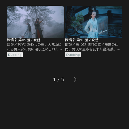
する。寒潭洞から戻った魏無羨だっ
つけられていた。潭州に入った2人
たが、天灯を揚げる際、江厭離に対
は聶懐桑と遭遇、蒔花女の屋敷に陰
する金子軒の態度に激怒、取っ組み
鉄があると突き止めるが、すでに温
合いのケンカとなる。蘭氏の宗主、
晁から陰鉄を奪われたあとだった。
江氏の宗主も集まり協議する中、江
その頃、魏無羨を追って蓮花塢をあ
宗主は…。
とにした江澄は…。
陳情令 第09話／吹替
陳情令 第10話／吹替
吹替／第9話 惑わしの霧／大梵山に
吹替／第10話 清河の雄／櫟陽の仙
ある舞天女の祠に閉じ込められた魏
門、常氏の屋敷を訪れた魏無羨、藍
無羨と藍忘機たち。襲い掛かる村人
忘機、江澄だったが、なんと常氏一
Dubbing
Dubbing
たちを操っていたのは温晁だった。
族は薛洋の手で惨殺されていた。そ
江澄と温情も合流し、魏無羨と藍忘
こに薛洋を追う暁星塵と暁星塵の友
機は幻音の霧の中、温晁の梟を始末
宋嵐も加わり薛洋を捕らえる。だが
し、村人たちも正気に戻る。実は舞
薛洋は陰鉄を持っていなかった。暁
天女の像に埋まっていた陰鉄が温若
星塵たちと別れた魏無羨たちは、聶
1
寒に奪われたため、像が村人たちの
懐桑、孟瑶と清河聶氏の不浄世に到
霊識を…。
着…。