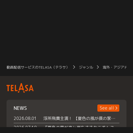
動画配信サービスのTELASA（テラサ）
ジャンル
海外・アジアドラ
NEWS
See all
2026.08.01
浮所飛貴主演！ 【夏色の風が僕の家にやってきた】 本日よりテラサで独占配信スタート！
2026.07.18
『夏色の雲が恋と嵐をまきおこす』スペシャルメイキング 【Part1】2026年７月18日（土）23時30分～配信スタート！話題のシーンの裏側を大公開！豪華キャスト大集合！ 『武宮家 真夏の家族会議』開催！