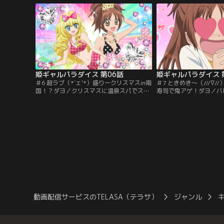
姫ギャルパラダイス 第06話
姫ギャルパラダイス 
＃6 超ラブ（*´ェ`*）盛りークリスマスin南
＃7 ときめき～（///∇
国！？ダヨ／クリスマスに温泉スパでスポ
寿司で鬼アゲ！ダヨ／バ
ギャルと対決！水着に抵抗があった姫子
ちおとめ様＆姫子がお寿
は…！？【提供：バンダイチャンネル】
イト！しかし…？【提供
ネル】
動画配信サービスのTELASA（テラサ）
ジャンル