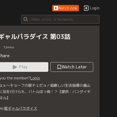
Watch now
Login
ギャルパラダイス 第03話
12
mins
Share
Play
Watch Later
 you the member?
Login
 なぇ～キョーフの服チェだョ／超厳しい生活指導の嵐山
に目を付けられ、バトルぼっ発！？【提供：バンダイチ
ネル】
es:
姫ギャルパラダイス