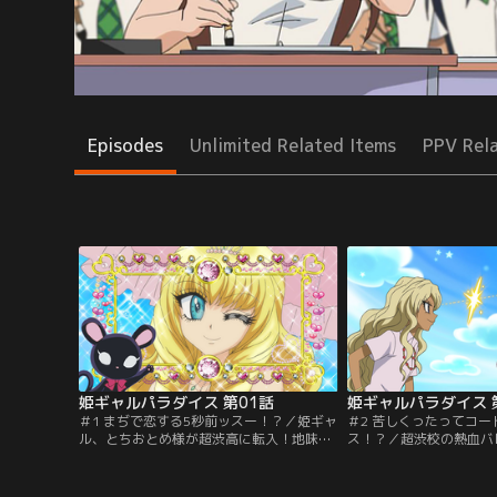
Episodes
Unlimited Related Items
PPV Rel
姫ギャルパラダイス 第01話
姫ギャルパラダイス 
＃1 まぢで恋する5秒前ッスー！？／姫ギャ
＃2 苦しくったってコ
ル、とちおとめ様が超渋高に転入！地味で
ス！？／超渋校の熱血バ
おとなしい姫子が大変身させる！？【提
みを、とちおとめ様がパ
供：バンダイチャンネル】
【提供：バンダイチャン