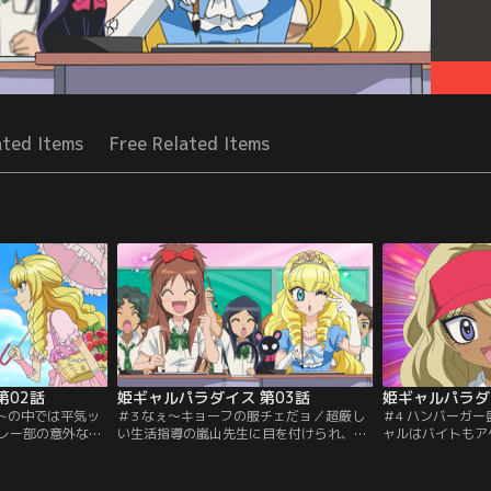
ated Items
Free Related Items
第02話
姫ギャルパラダイス 第03話
姫ギャルパラダ
ートの中では平気ッ
＃3 なぇ～キョーフの服チェだョ／超厳し
＃4 ハンバーガー
レー部の意外な悩
い生活指導の嵐山先生に目を付けられ、バ
ャルはバイトもア
ラパラで解決っ！
トルぼっ発！？【提供：バンダイチャンネ
だヨ！！／ハンバ
ネル】
ル】
イト中にボスギャ
ンダイチャンネル