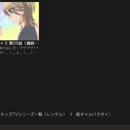
姫ギャルパラダイス 第09話（最終話）
に争わないで！アゲアゲ↑↑
_（-_-彡-_-）_／＝
とちおとめ様とあまおう
って盛り盛りバトル
ンダイチャンネル】
キッズTVシリーズ一覧（レンタル）
姫ギャルパラダイス
姫ギ