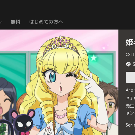
ル
無料
はじめての方へ
姫
2011
Are
＃3
先生
ャン
Seri