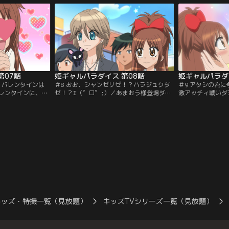
第07話
姫ギャルパラダイス 第08話
//）バレンタインは
＃8 おお、シャンゼリゼ！？ハラジュクダ
＃9 アタシの為
レンタインに、と
ゼ！？Σ（゜□゜;）／あまおう様登場ダヨ
激アッチィ戦いダヨ＼
司屋さんでアルバ
～／とちおとめ様のイトコ・あまおう様登
＝＝（＋_＋）／
：バンダイチャン
場！いざ原宿へ！？【提供：バンダイチャ
様が、姫子をめぐ
ンネル】
っ！！【提供：バ
キッズ・特撮一覧（見放題）
キッズTVシリーズ一覧（見放題）