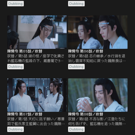
学に参加するため魏無羨、江澄たち
をしてばかりで講義に身の入らない
Dubbing
Dubbing
は彩衣鎮の宿に泊まろうとするが、
魏無羨だったが、そこへ温氏の次男
江厭離の許婚金子軒の一行が宿を借
温晁が配下を引きつれて座学へやっ
り切ったため、そのまま雲深不知処
てくる。温氏の宗主であり仙督の温
へ向かうことに。宿に招状を忘れ、
若寒が陰鉄の欠片を見つけるよう温
取りに戻った魏無羨だったが、日は
情に命じていたのだった。温情は雲
暮れ閉まっていた山門から無断で潜
深不知処の裏山に結界が張られてい
入したため…。
ることに気づく。
陳情令 第05話／吹替
陳情令 第06話／吹替
吹替／第5話 湖の怪／座学で叱責さ
吹替／第6話 志の継承／水行淵を退
れ藍忘機の監視の下、蔵書閣で3日
治し雲深不知処に戻った魏無羨は江
の筆写の罰を受けた魏無羨。花をつ
澄たちと酒盛りをするが、その現場
Dubbing
Dubbing
けた藍忘機の姿絵と春画を見せ藍忘
を藍忘機に目撃されてしまう。魏無
機を激怒させてしまう。そんな中、
羨は藍忘機を術にかけて酒を飲ませ
彩衣鎮では水の怪が出現し、碧霊湖
るが、すぐに酔い潰れた藍忘機は魏
で舟に乗った人々を次々と落水させ
無羨の部屋で寝てしまう。翌朝、藍
ているという事件が起きていた。知
啓仁は大いに怒って魏無羨や藍忘機
らせを受けた藍氏宗主の藍曦臣
に重い罰を与えるのだった。一方、
は…。
藍曦臣は…。
陳情令 第07話／吹替
陳情令 第08話／吹替
吹替／第7話 天灯に託す願い／寒潭
吹替／第8話 不吉な影／江澄たちに
洞で藍氏家主藍翼に出会った魏無羨
何も告げず、藍忘機を追った魏無
と藍忘機。藍翼は2人に陰鉄の災い
羨。藍忘機と共に残りの陰鉄を探し
Dubbing
Dubbing
を食い止めるよう託して霊識は消滅
に行くが、常に不気味な梟にあとを