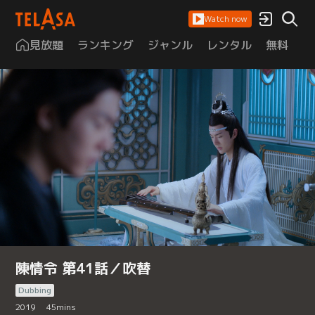
Watch now
見放題
ランキング
ジャンル
レンタル
無料
は
陳情令 第41話／吹替
Dubbing
2019
45
mins