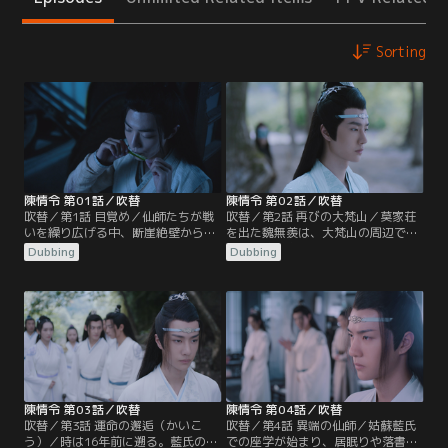
Sorting
陳情令 第01話／吹替
陳情令 第02話／吹替
吹替／第1話 目覚め／仙師たちが戦
吹替／第2話 再びの大梵山／莫家荘
いを繰り広げる中、断崖絶壁から身
を出た魏無羨は、大梵山の周辺で
を投げようとする1人の男がいた。
人々の魂が奪われる事件が起きてい
Dubbing
Dubbing
彼の名は魏無羨。手を伸ばし救おう
ることを知り山へと向かう。大梵山
とする藍忘機、怒りの剣を降り下ろ
には、宗主となった江澄率いる雲夢
す江澄。2人の目前で魏無羨は奈落
江氏、師姉 江厭離の忘れ形見の金凌
の底へと落ちていった…。16年後、
の率いる蘭陵金氏、そして藍忘機率
魏無羨は莫家荘の一室で莫玄羽とし
いる姑蘇藍氏も集まっていた。魏無
て目覚める。蘭陵金氏宗主の隠し子
羨は墓守の老人の言葉から祠へと向
だった莫玄羽が、自分の命と引き換
かうが…。
えに…。
陳情令 第03話／吹替
陳情令 第04話／吹替
吹替／第3話 運命の邂逅（かいこ
吹替／第4話 異端の仙師／姑蘇藍氏
う）／時は16年前に遡る。藍氏の座
での座学が始まり、居眠りや落書き