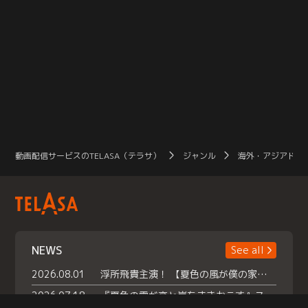
動画配信サービスのTELASA（テラサ）
ジャンル
海外・アジアドラ
NEWS
See all
2026.08.01
浮所飛貴主演！ 【夏色の風が僕の家にやってきた】 本日よりテラサで独占配信スタート！
2026.07.18
『夏色の雲が恋と嵐をまきおこす』スペシャルメイキング 【Part1】2026年７月18日（土）23時30分～配信スタート！話題のシーンの裏側を大公開！豪華キャスト大集合！ 『武宮家 真夏の家族会議』開催！