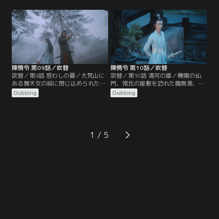
する。寒潭洞から戻った魏無羨だっ
つけられていた。潭州に入った2人
たが、天灯を揚げる際、江厭離に対
は聶懐桑と遭遇、蒔花女の屋敷に陰
する金子軒の態度に激怒、取っ組み
鉄があると突き止めるが、すでに温
合いのケンカとなる。蘭氏の宗主、
晁から陰鉄を奪われたあとだった。
江氏の宗主も集まり協議する中、江
その頃、魏無羨を追って蓮花塢をあ
宗主は…。
とにした江澄は…。
陳情令 第09話／吹替
陳情令 第10話／吹替
吹替／第9話 惑わしの霧／大梵山に
吹替／第10話 清河の雄／櫟陽の仙
ある舞天女の祠に閉じ込められた魏
門、常氏の屋敷を訪れた魏無羨、藍
無羨と藍忘機たち。襲い掛かる村人
忘機、江澄だったが、なんと常氏一
Dubbing
Dubbing
たちを操っていたのは温晁だった。
族は薛洋の手で惨殺されていた。そ
江澄と温情も合流し、魏無羨と藍忘
こに薛洋を追う暁星塵と暁星塵の友
機は幻音の霧の中、温晁の梟を始末
宋嵐も加わり薛洋を捕らえる。だが
し、村人たちも正気に戻る。実は舞
薛洋は陰鉄を持っていなかった。暁
天女の像に埋まっていた陰鉄が温若
星塵たちと別れた魏無羨たちは、聶
1
寒に奪われたため、像が村人たちの
懐桑、孟瑶と清河聶氏の不浄世に到
霊識を…。
着…。