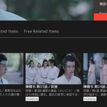
罵倒
Seri
ated Items
Free Related Items
陳情令 第03話／吹替
陳情令 第04話
梵山／莫家荘を出た
吹替／第3話 運命の邂逅（かいこう）／時
吹替／第4話 異
で人々の魂が奪わ
は16年前に遡る。藍氏の座学に参加するた
学が始まり、居眠
とを知り山へと向
め魏無羨、江澄たちは彩衣鎮の宿に泊まろ
で講義に身の入ら
Dubbing
Dubbing
となった江澄率い
うとするが、江厭離の許婚金子軒の一行が
こへ温氏の次男温
離の忘れ形見の金凌
宿を借り切ったため、そのまま雲深不知処
学へやってくる。