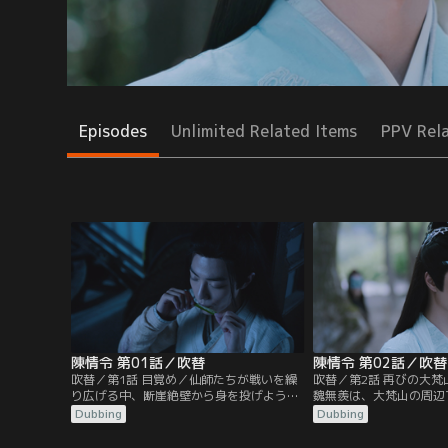
Episodes
Unlimited Related Items
PPV Rel
陳情令 第01話／吹替
陳情令 第02話／吹替
吹替／第1話 目覚め／仙師たちが戦いを繰
吹替／第2話 再びの大
り広げる中、断崖絶壁から身を投げようと
魏無羨は、大梵山の周辺
する1人の男がいた。彼の名は魏無羨。手
れる事件が起きているこ
Dubbing
Dubbing
を伸ばし救おうとする藍忘機、怒りの剣を
かう。大梵山には、宗主
降り下ろす江澄。2人の目前で魏無羨は奈
る雲夢江氏、師姉 江厭