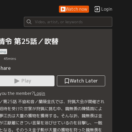
Watch now
Login
情令 第25話／吹替
bing
45
mins
Share
Play
Watch Later
 you the member?
Login
／第25話 不協和音／蘭陵金氏では、狩猟大会が開催され
招待を受けた世家が狩猟に挑む中、魏無羨の陳情笛によ
夢江氏は大量の獲物を獲得する。そんな折、魏無羨は金
が江厭離にきつい言葉を浴びせているのを目撃し、一触
となる。そのうえ金子勲が大量の獲物を狩った魏無羨を