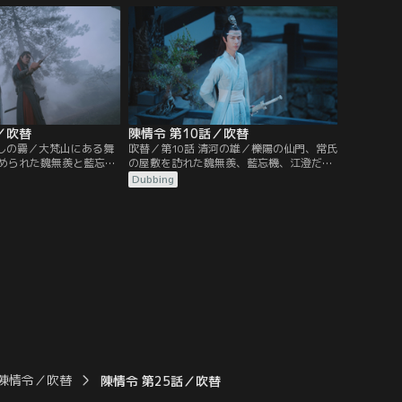
片を見つけるよう温情に
湖で舟に乗った人々を次々と落水させてい
た。温情は雲深不知処の
るという事件が起きていた。知らせを受け
れていることに気づく。
た藍氏宗主の藍曦臣は…。
／吹替
陳情令 第10話／吹替
わしの霧／大梵山にある舞
吹替／第10話 清河の雄／櫟陽の仙門、常氏
められた魏無羨と藍忘機
の屋敷を訪れた魏無羨、藍忘機、江澄だっ
村人たちを操っていたの
たが、なんと常氏一族は薛洋の手で惨殺さ
Dubbing
澄と温情も合流し、魏無
れていた。そこに薛洋を追う暁星塵と暁星
の霧の中、温晁の梟を始
塵の友宋嵐も加わり薛洋を捕らえる。だが
正気に戻る。実は舞天女
薛洋は陰鉄を持っていなかった。暁星塵た
た陰鉄が温若寒に奪われ
ちと別れた魏無羨たちは、聶懐桑、孟瑶と
たちの霊識を…。
清河聶氏の不浄世に到着…。
陳情令／吹替
陳情令 第25話／吹替