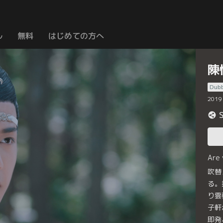
ル
無料
はじめての方へ
陳
Dub
2019
Are
吹替
る。
り雲
子軒
即発