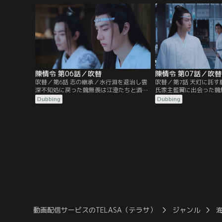
落の底へと落ちていった…。16年後、魏無
の率いる蘭陵金氏、そし
羨は莫家荘の一室で莫玄羽として目覚め
蘇藍氏も集まっていた。
る。蘭陵金氏宗主の隠し子だった莫玄羽
人の言葉から祠へと向か
が、自分の命と引き換えに…。
陳情令 第06話／吹替
陳情令 第07話／吹替
吹替／第6話 志の継承／水行淵を退治し雲
吹替／第7話 天灯に託
深不知処に戻った魏無羨は江澄たちと酒盛
氏家主藍翼に出会った魏
りをするが、その現場を藍忘機に目撃され
翼は2人に陰鉄の災いを
Dubbing
Dubbing
てしまう。魏無羨は藍忘機を術にかけて酒
して霊識は消滅する。寒
を飲ませるが、すぐに酔い潰れた藍忘機は
無羨だったが、天灯を揚
魏無羨の部屋で寝てしまう。翌朝、藍啓仁
対する金子軒の態度に激
は大いに怒って魏無羨や藍忘機に重い罰を
のケンカとなる。蘭氏の
与えるのだった。一方、藍曦臣は…。
も集まり協議する中、江
動画配信サービスのTELASA（テラサ）
ジャンル