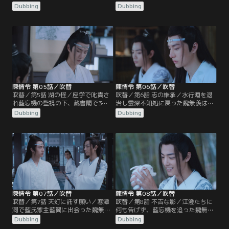
学に参加するため魏無羨、江澄たち
をしてばかりで講義に身の入らない
Dubbing
Dubbing
は彩衣鎮の宿に泊まろうとするが、
魏無羨だったが、そこへ温氏の次男
江厭離の許婚金子軒の一行が宿を借
温晁が配下を引きつれて座学へやっ
り切ったため、そのまま雲深不知処
てくる。温氏の宗主であり仙督の温
へ向かうことに。宿に招状を忘れ、
若寒が陰鉄の欠片を見つけるよう温
取りに戻った魏無羨だったが、日は
情に命じていたのだった。温情は雲
暮れ閉まっていた山門から無断で潜
深不知処の裏山に結界が張られてい
入したため…。
ることに気づく。
陳情令 第05話／吹替
陳情令 第06話／吹替
吹替／第5話 湖の怪／座学で叱責さ
吹替／第6話 志の継承／水行淵を退
れ藍忘機の監視の下、蔵書閣で3日
治し雲深不知処に戻った魏無羨は江
の筆写の罰を受けた魏無羨。花をつ
澄たちと酒盛りをするが、その現場
Dubbing
Dubbing
けた藍忘機の姿絵と春画を見せ藍忘
を藍忘機に目撃されてしまう。魏無
機を激怒させてしまう。そんな中、
羨は藍忘機を術にかけて酒を飲ませ
彩衣鎮では水の怪が出現し、碧霊湖
るが、すぐに酔い潰れた藍忘機は魏
で舟に乗った人々を次々と落水させ
無羨の部屋で寝てしまう。翌朝、藍
ているという事件が起きていた。知
啓仁は大いに怒って魏無羨や藍忘機
らせを受けた藍氏宗主の藍曦臣
に重い罰を与えるのだった。一方、
は…。
藍曦臣は…。
陳情令 第07話／吹替
陳情令 第08話／吹替
吹替／第7話 天灯に託す願い／寒潭
吹替／第8話 不吉な影／江澄たちに
洞で藍氏家主藍翼に出会った魏無羨
何も告げず、藍忘機を追った魏無
と藍忘機。藍翼は2人に陰鉄の災い
羨。藍忘機と共に残りの陰鉄を探し
Dubbing
Dubbing
を食い止めるよう託して霊識は消滅
に行くが、常に不気味な梟にあとを