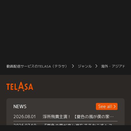
動画配信サービスのTELASA（テラサ）
ジャンル
海外・アジアドラ
NEWS
See all
2026.08.01
浮所飛貴主演！ 【夏色の風が僕の家にやってきた】 本日よりテラサで独占配信スタート！
2026.07.18
『夏色の雲が恋と嵐をまきおこす』スペシャルメイキング 【Part1】2026年７月18日（土）23時30分～配信スタート！話題のシーンの裏側を大公開！豪華キャスト大集合！ 『武宮家 真夏の家族会議』開催！