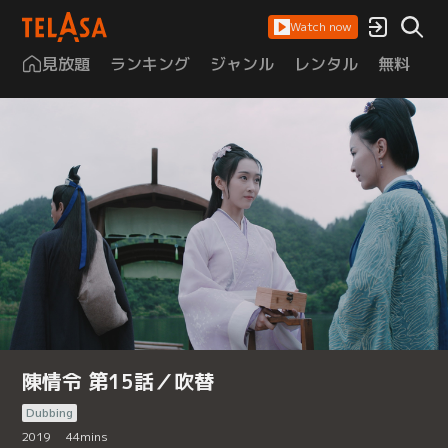
Watch now
見放題
ランキング
ジャンル
レンタル
無料
は
陳情令 第15話／吹替
Dubbing
2019
44
mins