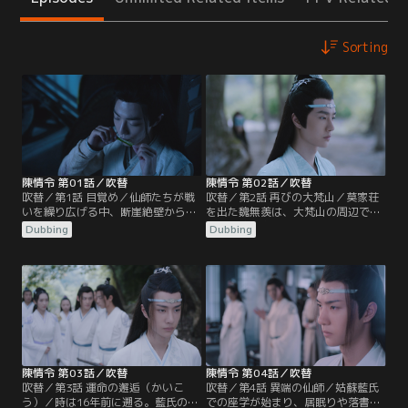
Sorting
陳情令 第01話／吹替
陳情令 第02話／吹替
吹替／第1話 目覚め／仙師たちが戦
吹替／第2話 再びの大梵山／莫家荘
いを繰り広げる中、断崖絶壁から身
を出た魏無羨は、大梵山の周辺で
を投げようとする1人の男がいた。
人々の魂が奪われる事件が起きてい
Dubbing
Dubbing
彼の名は魏無羨。手を伸ばし救おう
ることを知り山へと向かう。大梵山
とする藍忘機、怒りの剣を降り下ろ
には、宗主となった江澄率いる雲夢
す江澄。2人の目前で魏無羨は奈落
江氏、師姉 江厭離の忘れ形見の金凌
の底へと落ちていった…。16年後、
の率いる蘭陵金氏、そして藍忘機率
魏無羨は莫家荘の一室で莫玄羽とし
いる姑蘇藍氏も集まっていた。魏無
て目覚める。蘭陵金氏宗主の隠し子
羨は墓守の老人の言葉から祠へと向
だった莫玄羽が、自分の命と引き換
かうが…。
えに…。
陳情令 第03話／吹替
陳情令 第04話／吹替
吹替／第3話 運命の邂逅（かいこ
吹替／第4話 異端の仙師／姑蘇藍氏
う）／時は16年前に遡る。藍氏の座
での座学が始まり、居眠りや落書き