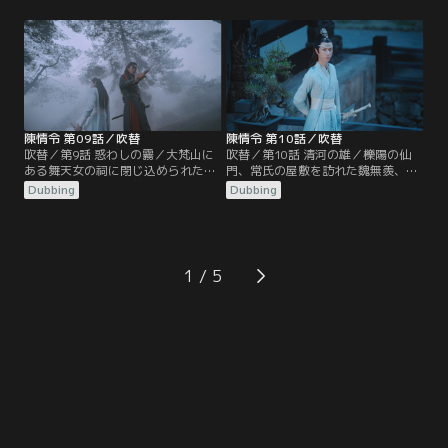
する。寒潭洞から戻った魏無羨だっ
つけられていた。潭州に入った2人
たが、天灯を揚げる際、江厭離に対
は聶懐桑と遭遇、蒔花女の屋敷に陰
する金子軒の態度に激怒、取っ組み
鉄があると突き止めるが、すでに温
合いのケンカとなる。蘭氏の宗主、
晁から陰鉄を奪われたあとだった。
江氏の宗主も集まり協議する中、江
その頃、魏無羨を追って蓮花塢をあ
宗主は…。
とにした江澄は…。
陳情令 第09話／吹替
陳情令 第10話／吹替
吹替／第9話 惑わしの霧／大梵山に
吹替／第10話 清河の雄／櫟陽の仙
ある舞天女の祠に閉じ込められた魏
門、常氏の屋敷を訪れた魏無羨、藍
無羨と藍忘機たち。襲い掛かる村人
忘機、江澄だったが、なんと常氏一
Dubbing
Dubbing
たちを操っていたのは温晁だった。
族は薛洋の手で惨殺されていた。そ
江澄と温情も合流し、魏無羨と藍忘
こに薛洋を追う暁星塵と暁星塵の友
機は幻音の霧の中、温晁の梟を始末
宋嵐も加わり薛洋を捕らえる。だが
し、村人たちも正気に戻る。実は舞
薛洋は陰鉄を持っていなかった。暁
天女の像に埋まっていた陰鉄が温若
星塵たちと別れた魏無羨たちは、聶
1
寒に奪われたため、像が村人たちの
懐桑、孟瑶と清河聶氏の不浄世に到
霊識を…。
着…。