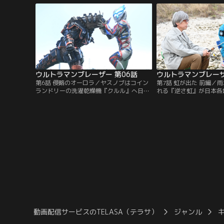
下を救うため単身飛び出したゲントの腕に
たのはひとくせもふたく
現れるブレーザーブレス。光に導かれ、
ち。そんな折に飛び込ん
今、ウルトラマンへと変身する…！
出の知らせ。人員も装備
中、SKaRDの初任務が
ウルトラマンブレーザー 第06話
ウルトラマンブレーザ
第6話 侵略のオーロラ／ヤスノブはコイン
第7話 虹が出た 前編／
ランドリーの洗濯乾燥機『クルル』へ日頃
れる『逆さ虹』が日本各
の思いをぼやいていた。そこに突如カナン
の関連を疑うゲントは、
星人・ハービーが現れる。ハービーは、
者であり、恩師でもある
『オーロラ光線』で機械を操ることがで
へ。そこで横峯から、と
き、世間で頻発する自動車や飛行機の暴走
たらし、ときに荒神とな
事故を引き起こした張本人であった。さら
るという神のような存在
に『オーロラ光線』をアースガロンに照射
いて語られる。その時、
済みだった！それを知ったヤスノブは…。
大怪獣現出の知らせが届
動画配信サービスのTELASA（テラサ）
ジャンル