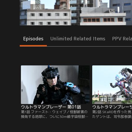
Episodes
Unlimited Related Items
PPV Rel
ウルトラマンブレーザー 第01話
ウルトラマンブレーザ
第1話 ファースト・ウェイブ／怪獣被害の
第2話 SKaRDを作った
頻発する地球に、ついに50m級宇宙怪獣ま
たゲントは、司令部参謀
でもが現出した。怪獣の進攻を阻止するた
の特殊怪獣対応分遣隊『S
め特殊部隊を率いるヒルマゲントだった
任命される。早速隊員た
が、部隊は絶体絶命の危機に直面する。部
ゲント。エミ、テルアキ