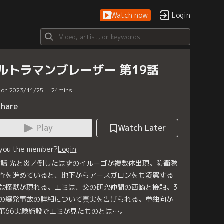
Watch now
Login
ルトラマンブレーザー 第19話
d on 2023/11/25
24
mins
Share
Play
Watch Later
 you the member?
Login
9話 光と炎／倒したはずのイルーゴが複数体出現。防衛隊
査を進めていると、地下からアースガロンをも凌駕する
な怪獣が現れる。エミは、父の研究仲間の西崎と接触。3
の爆発事故の詳細について真実を告げられる。単独向か
第66実験施設でエミが見たものとは…。