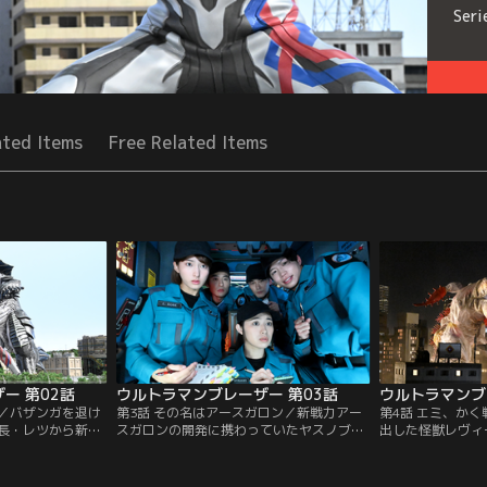
Seri
ated Items
Free Related Items
ー 第02話
ウルトラマンブレーザー 第03話
ウルトラマンブ
男／バザンガを退け
第3話 その名はアースガロン／新戦力アー
第4話 エミ、か
長・レツから新設
スガロンの開発に携わっていたヤスノブを
出した怪獣レヴィ
KaRD』の隊長に
一員として迎え、ついに集結したSKaRD。
は、大手化学企業
ちに面会へ向かう
対怪獣戦に向け訓練に励むことに。そのさ
型殺菌剤『FK1
、アンリ…合流し
なか、新たなエネルギー源の貯蔵タンクが
であった。だが、