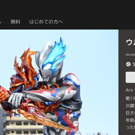
ル
無料
はじめての方へ
ウ
Aire
Are
第1
が調
巨大
年前
った