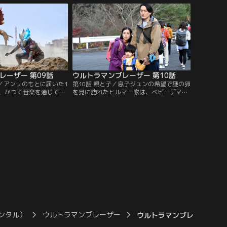
不可解な繋がりが…。真
に伝わる守り神・ドルゴが目覚めてしまう
ミはノヴァイオ社社長の
と言って演習中止を訴えるミズホだが、ア
入捜査を行う。
ンリは信じることができない。しかし演習
中に大きな地動があり…？！
レーザー 第09話
ウルトラマンブレーザー 第10話
シ／アンリのもとに届いた1
第10話 親と子／息子ジュンの希望で謎の卵
、かつて音楽を通じて親
を見に訪れたヒルマ一家は、ベビーデマー
ホウイチが率いる楽団の
ガ誕生の瞬間に遭遇する。防衛隊による捕
トであった。そのさな
獲活動のさなか、デマーガが現れる。子の
した隕石から、ロボット
元へ歩を進める親怪獣へ、防衛隊は攻撃を
を現す。ガラモンが謎の
開始。避難の道中、身を挺して子を守るデ
コントロールされている
マーガを複雑な心境で見つめるゲントの左
は、その音波に思い当た
腕に突如ブレーザーブレスが出現する。
ンタル）
ウルトラマンブレーザー
ウルトラマンブレーザー 第