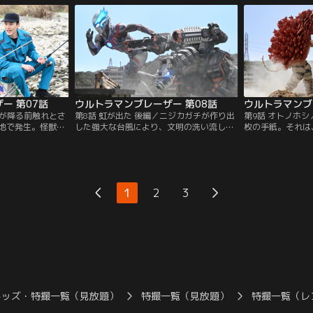
せもある隊員た
一夜にして空になるという怪現象が、世界
イオ社との間には
でくるゲードス現
各国で発生しているとの情報が…。原因は
相を探るべく、エ
も整っていない
怪獣であると踏んだSKaRDは、満を持して
曾根崎のもとで潜
始まろうと…。
アースガロンを戦場に投入する。
ー 第07話
ウルトラマンブレーザー 第08話
ウルトラマンブ
雨が降る前触れとさ
第8話 虹が出た 後編／ニジカガチが作り出
第9話 オトノホ
地で発生。怪獣と
した強大な台風により、文明の洗い流しが
枚の手紙。それは
怪獣研究の第一人
行われようとしていた。ニジカガチ撃破の
交を深めたツクシ
横峯教授のもと
ため、アースガロンの新装備“Mod.2”の実
コンサートチケッ
きに恵みの雨をも
戦投入を決めるゲント。そして、今回の首
か、宇宙より飛来
りすべてを奪い去
謀者である横峯のもとへは、彼を心から尊
怪獣ガラモンが姿
、ニジカガチにつ
敬していたテルアキが説得に向かう。
音波により行動を
1
2
3
ゲントのもとに巨
と気づいたアンリ
く。
る節があって…。
キッズ・特撮一覧（見放題）
特撮一覧（見放題）
特撮一覧（レ