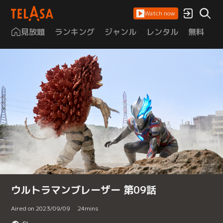
Watch now
見放題
ランキング
ジャンル
レンタル
無料
は
ウルトラマンブレーザー 第09話
Aired on 2023/09/09
24
mins