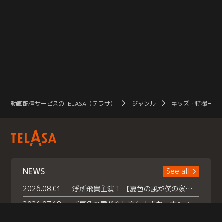
動画配信サービスのTELASA（テラサ）
ジャンル
キッズ・特撮一覧
NEWS
See all
2026.08.01
浮所飛貴主演！ 【夏色の風が僕の家にやってきた】 本日よりテラサで独占配信スタート！
2026.07.18
『夏色の雲が恋と嵐をまきおこす』スペシャルメイキング 【Part1】2026年７月18日（土）23時30分～配信スタート！話題のシーンの裏側を大公開！豪華キャスト大集合！ 『武宮家 真夏の家族会議』開催！
2026.07.15
救命医・遥（今田）の《心揺さぶる過去》や、 麻酔科医・権野（船越英一郎）の《謎多きプライベート》など… 《知られざるエピソード》を独占配信！