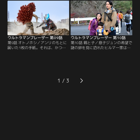
で横峯から、ときに恵みの雨をもた
を決めるゲント。そして、今回の首
らし、ときに荒神となりすべてを奪
謀者である横峯のもとへは、彼を心
い去るという神のような存在、ニジ
から尊敬していたテルアキが説得に
カガチについて語られる。その時、
向かう。
ゲントのもとに巨大怪獣現出の知ら
せが届く。
ウルトラマンブレーザー 第09話
ウルトラマンブレーザー 第10話
第9話 オトノホシ／アンリのもとに
第10話 親と子／息子ジュンの希望で
届いた1枚の手紙。それは、かつて
謎の卵を見に訪れたヒルマ一家は、
音楽を通じて親交を深めたツクシホ
ベビーデマーガ誕生の瞬間に遭遇す
ウイチが率いる楽団のコンサートチ
る。防衛隊による捕獲活動のさな
ケットであった。そのさなか、宇宙
か、デマーガが現れる。子の元へ歩
より飛来した隕石から、ロボット怪
を進める親怪獣へ、防衛隊は攻撃を
獣ガラモンが姿を現す。ガラモンが
開始。避難の道中、身を挺して子を
謎の音波により行動をコントロール
守るデマーガを複雑な心境で見つめ
1
されていると気づいたアンリは、そ
るゲントの左腕に突如ブレーザーブ
の音波に思い当たる節があって…。
レスが出現する。