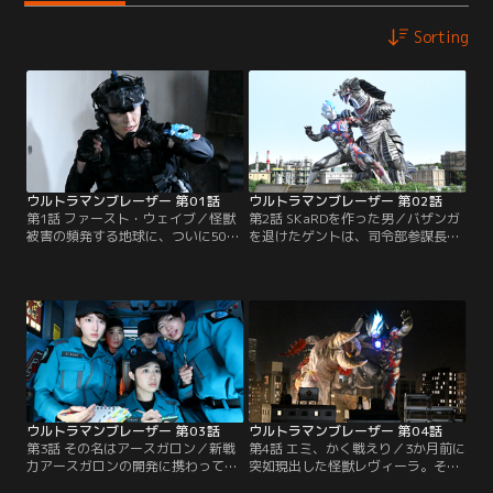
Sorting
ウルトラマンブレーザー 第01話
ウルトラマンブレーザー 第02話
第1話 ファースト・ウェイブ／怪獣
第2話 SKaRDを作った男／バザンガ
被害の頻発する地球に、ついに50m
を退けたゲントは、司令部参謀長・
級宇宙怪獣までもが現出した。怪獣
レツから新設の特殊怪獣対応分遣隊
の進攻を阻止するため特殊部隊を率
『SKaRD』の隊長に任命される。早
いるヒルマゲントだったが、部隊は
速隊員たちに面会へ向かうゲント。
絶体絶命の危機に直面する。部下を
エミ、テルアキ、アンリ…合流した
救うため単身飛び出したゲントの腕
のはひとくせもふたくせもある隊員
に現れるブレーザーブレス。光に導
たち。そんな折に飛び込んでくるゲ
かれ、今、ウルトラマンへと変身す
ードス現出の知らせ。人員も装備も
る…！
整っていない中、SKaRDの初任務が
始まろうと…。
ウルトラマンブレーザー 第03話
ウルトラマンブレーザー 第04話
第3話 その名はアースガロン／新戦
第4話 エミ、かく戦えり／3か月前に
力アースガロンの開発に携わってい
突如現出した怪獣レヴィーラ。その
たヤスノブを一員として迎え、つい
唯一の対処方は、大手化学企業ノヴ