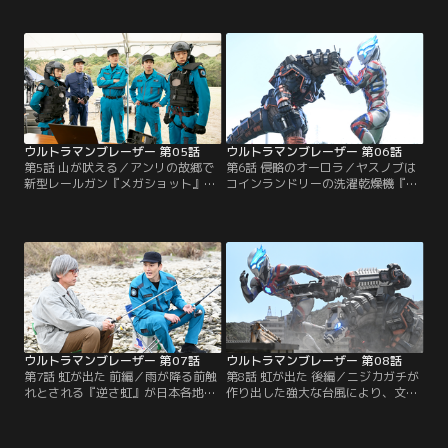
に集結したSKaRD。対怪獣戦に向け
ァイオが開発した新型殺菌剤
訓練に励むことに。そのさなか、新
『FK1』で一時的に追い払うことで
たなエネルギー源の貯蔵タンクが一
あった。だが、謎多きこの怪獣とノ
夜にして空になるという怪現象が、
ヴァイオ社との間には不可解な繋が
世界各国で発生しているとの情報
りが…。真相を探るべく、エミはノ
が…。原因は怪獣であると踏んだ
ヴァイオ社社長の曾根崎のもとで潜
SKaRDは、満を持してアースガロン
入捜査を行う。
を戦場に投入する。
ウルトラマンブレーザー 第05話
ウルトラマンブレーザー 第06話
第5話 山が吠える／アンリの故郷で
第6話 侵略のオーロラ／ヤスノブは
新型レールガン『メガショット』の
コインランドリーの洗濯乾燥機『ク
演習が実施される。そこでアンリは
ルル』へ日頃の思いをぼやいてい
幼馴染のミズホと思いがけぬ再会を
た。そこに突如カナン星人・ハービ
果たす。メガショットの設置工事で
ーが現れる。ハービーは、『オーロ
祠が撤去されたことにより、地元に
ラ光線』で機械を操ることができ、
伝わる守り神・ドルゴが目覚めてし
世間で頻発する自動車や飛行機の暴
まうと言って演習中止を訴えるミズ
走事故を引き起こした張本人であっ
ホだが、アンリは信じることができ
た。さらに『オーロラ光線』をアー
ない。しかし演習中に大きな地動が
スガロンに照射済みだった！それを
あり…？！
知ったヤスノブは…。
ウルトラマンブレーザー 第07話
ウルトラマンブレーザー 第08話
第7話 虹が出た 前編／雨が降る前触
第8話 虹が出た 後編／ニジカガチが
れとされる『逆さ虹』が日本各地で
作り出した強大な台風により、文明
発生。怪獣との関連を疑うゲント
の洗い流しが行われようとしてい
は、怪獣研究の第一人者であり、恩
た。ニジカガチ撃破のため、アース
師でもある横峯教授のもとへ。そこ
ガロンの新装備“Mod.2”の実戦投入