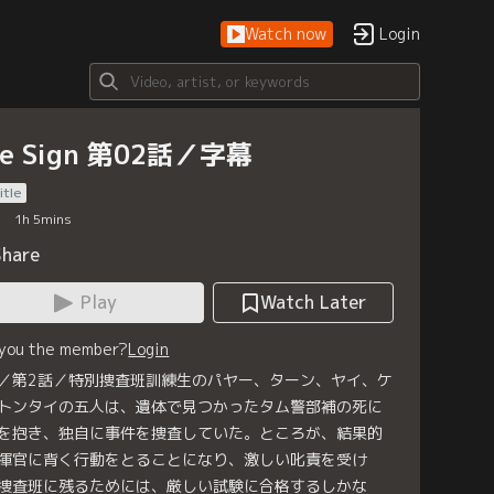
Watch now
Login
he Sign 第02話／字幕
itle
1
h
5
mins
Share
Play
Watch Later
 you the member?
Login
／第2話／特別捜査班訓練生のパヤー、ターン、ヤイ、ケ
トンタイの五人は、遺体で見つかったタム警部補の死に
を抱き、独自に事件を捜査していた。ところが、結果的
揮官に背く行動をとることになり、激しい叱責を受け
捜査班に残るためには、厳しい試験に合格するしかな