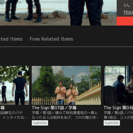
い。
Mor
Seri
ated Items
Free Related Items
字幕
The Sign 第03話／字幕
The Sign 第
班訓練生のパヤ
字幕／第3話／晴れて特別捜査班の一員と
字幕／第4話／パ
、トンタイの五人
なった五人は祝杯をあげ、つかの間の休暇
第1班は、三人の
ム警部補の死に疑
を過ごす。パヤーは泥酔したターンを迎え
るという事件の捜
Subtitle
Subtitle
捜査していた。と
にきた医師のチャロートーンとの関係が気
か、ターンは真相
に背く行動をとる
になってしかたがない。ヤイと共に故郷の
見舞われる。果た