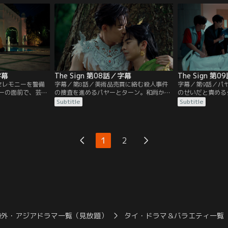
を受ける。捜査班
ノーンカーイへ帰ったターンは、幼い頃か
日数で真犯人に迫
試験に合格するし
ら住んでいた寺で和尚と再会するが、そこ
方、パヤーとター
へパヤーが訪ねてくる。
人の運命について
になったパヤーは
る。
字幕
The Sign 第08話／字幕
The Sign 第
セレモニーを警備
字幕／第8話／美術品売買に絡む殺人事件
字幕／第9話／パ
ーの面前で、芸術
の捜査を進めるパヤーとターン。和尚から
のせいだと責める
我を負わせる事件
は二人の身に危険が迫っていること、特に
を何食わぬ顔で訪
Subtitle
Subtitle
の恋人が数日前か
パヤーは水辺に近づくのを避けろと忠告さ
は、入院中のパヤ
ことも判明し、美
れる。だが、ターンの幻に導かれたパヤー
ックレスを外して
査が開始される。
は水辺に向かい、自らの前世の出来事につ
な中、ターンは捜
ったチャロートー
いて知ることになる。
親が死んだ事故と
1
2
になり、ようやく
確信し、独断で捜
たパヤーは面白く
に蜘蛛のタトゥー
なのか。
海外・アジアドラマ一覧（見放題）
タイ・ドラマ＆バラエティ一覧