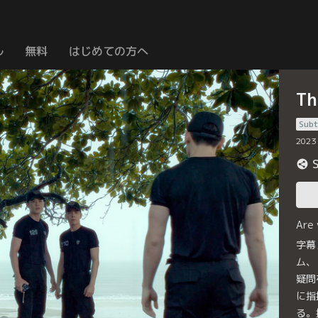
ル
無料
はじめての方へ
T
Subt
2023
Are
字幕
ム、
疑問
に指
る。