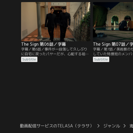
覚的に予知できる能力を持つ同じ訓練生の
ことになり、激しい叱責
ターン（ベーブ・タナタット）が救う。
に残るためには、厳しい
かない。
The Sign 第06話／字幕
The Sign 第07話／
字幕／第6話／事件が一段落して久しぶり
字幕／第7話／美術展の
に自宅に戻ったパヤーだが、心配する祖母
していた特捜班のメンバ
や妹をよそにターンのことが頭から離れな
家のアートが来場者に怪
Subtitle
Subtitle
い。パヤーは再び悪夢を見てターンの身を
が起きる。また、アート
心配するが、当のターンは取り合わず、仲
ら行方不明になっている
間たちがからかっても、パヤーに特別な感
術品売買が絡む疑惑の捜
情を抱いていないと言い切る。
一方、アートの担当医だ
ンが捜査に協力すること
ターンとの関係を修復し
ない。
動画配信サービスのTELASA（テラサ）
ジャンル