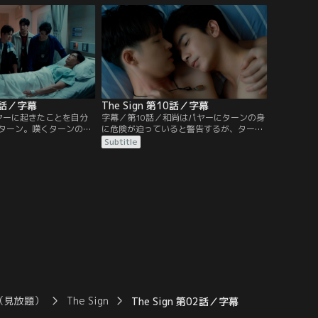
ることができるのか。一
チャロートーンに話したと信じるパヤー
ンは不思議な老婆から二
は、ターンを許そうとしない。誘拐された
不吉な預言を受け、心配
被害者の救出に向かった二人は、黒幕ナロ
ターンの部屋に押しかけ
ンと対決する中で、不思議な現象を体験す
る。
09話／字幕
The Sign 第10話／字幕
ヤーに起きたことを自分
字幕／第10話／和尚はパヤーにターンの身
ターン。嘆くターンの元
に危険が迫っていると警告するが、ターン
ねてきたチャロートーン
にチャロートーンの正体を知らせてはいけ
Subtitle
ーがナーガのお守りのネ
ないと忠告する。一方で、アック警部の亡
いることに気づく。そん
くなった兄が警察でターンの父親の部下だ
査中の事件と十年前に両
ったことが判明し、アックが長年大きな陰
がつながっていることを
謀を暴こうと密かに捜査を続けていたこと
査を行おうとする。手首
が明らかになる。
を入れた一味は一体何者
（見放題）
The Sign
The Sign 第02話／字幕