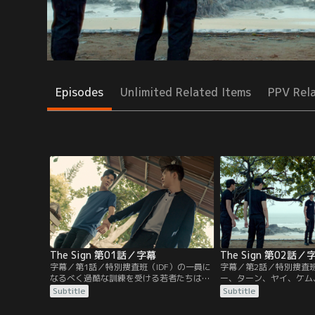
Episodes
Unlimited Related Items
PPV Rel
The Sign 第01話／字幕
The Sign 第02話／
字幕／第1話／特別捜査班（IDF）の一員に
字幕／第2話／特別捜査
なるべく過酷な訓練を受ける若者たちは、
ー、ターン、ヤイ、ケム
切磋琢磨して互いに競い合っている。ある
は、遺体で見つかったタ
Subtitle
Subtitle
日、鉄棒で刺されそうになった訓練生パヤ
問を抱き、独自に事件を
ー（ビリー・パッチャノン）を、未来を視
ころが、結果的に指揮官