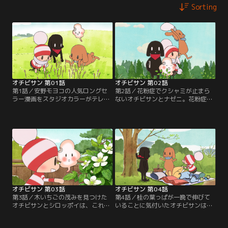
Sorting
オチビサン 第01話
オチビサン 第02話
第1話／安野モヨコの人気ロングセ
第2話／花粉症でクシャミが止まら
ラー漫画をスタジオカラーがテレビ
ないオチビサンとナゼニ。花粉症で
アニメ化！鎌倉のどこかにある小さ
はないパンくいは、一人クシャミが
な町“豆粒町”を舞台に、主人公のオ
出ないことに寂しさを覚えてしま
チビサンと仲間たちは、夏は蝉と
う。ビニール袋で花粉を集めればク
り、秋は落ち葉で焼き芋と、毎日遊
シャミが止まると考えたパンくい
びに大忙し！どこか懐かしい日本の
は、ビニール袋をひろげてオチビサ
原風景や、季節の風情をオチビサン
ンとナゼニの周りを走り回る。／ほ
の目線を通して描きます。【提供：
か3エピソード【提供：バンダイチ
バンダイチャンネル】
ャンネル】
オチビサン 第03話
オチビサン 第04話
第3話／木いちごの茂みを見つけた
第4話／桂の葉っぱが一晩で伸びて
オチビサンとシロッポイは、これを
いることに気付いたオチビサンは、
自分たちの秘密の木いちごにしよう
伸びるところが見たいと言い出す。
と決める。ところが、それは昔から
では寝ずの番で見張ってようと桂の