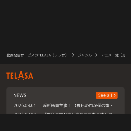
動画配信サービスのTELASA（テラサ）
ジャンル
アニメ一覧（見放
NEWS
See all
2026.08.01
浮所飛貴主演！ 【夏色の風が僕の家にやってきた】 本日よりテラサで独占配信スタート！
2026.07.18
『夏色の雲が恋と嵐をまきおこす』スペシャルメイキング 【Part1】2026年７月18日（土）23時30分～配信スタート！話題のシーンの裏側を大公開！豪華キャスト大集合！ 『武宮家 真夏の家族会議』開催！
2026.07.15
救命医・遥（今田）の《心揺さぶる過去》や、 麻酔科医・権野（船越英一郎）の《謎多きプライベート》など… 《知られざるエピソード》を独占配信！