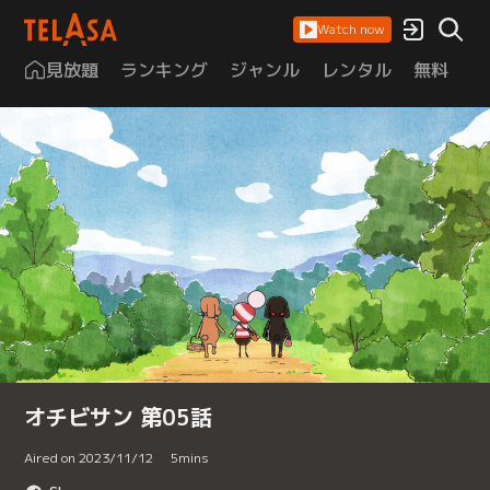
Watch now
見放題
ランキング
ジャンル
レンタル
無料
は
オチビサン 第05話
Aired on 2023/11/12
5
mins