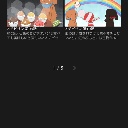
で遊びだすオチビサンたちを見たパ
ち。しかし、虫よけスプレーを使わ
ンくいは…。／ほか4エピソード
なかったオチビサンは蚊にたくさん
【提供：バンダイチャンネル】
刺されてしまう／ほか4エピソード
【提供：バンダイチャンネル】
オチビサン 第09話
オチビサン 第10話
第9話／ご飯のおかずはパンで食べ
第10話／虹を見つけて喜ぶオチビサ
ても美味しいと気付いたオチビサン
ンたち。虹のふもとには宝物がある
に、パンくいはパンのおかずの方が
らしいとナゼニに聞いたオチビサン
優秀だと引かない。お互いに優れて
たちは、虹のふもとを目指して走り
ると思うおかずを出しあうが、答え
出す。ところが、そこにあったのは
に詰まったパンくいはいちごジャム
洗濯をするおじいの姿。ガッカリす
やチョコクリームなど甘い物を例に
るオチビサンたちに、おじいがシャ
あげてしまう。そこでオチビサンは
ボン液を手渡すと…／ほか3エピソ
1
甘い物がかかったご飯をパンくいの
ード【提供：バンダイチャンネル】
前に並べるが…／ほか3エピソード
【提供：バンダイチャンネル】