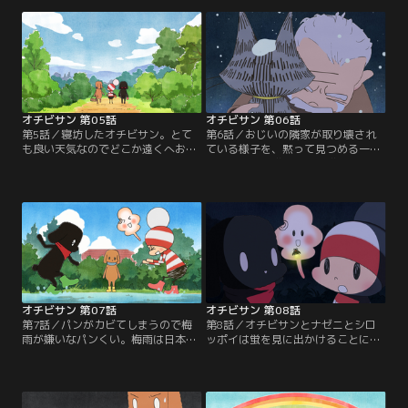
自分のものだとパンくいがやって来
木の下でピクニックをするオチビサ
る。昔とはいつからか？とケンカを
ンたち。夜になりオチビサンとパン
はじめるオチビサンとパンくいの前
くいが眠ってしまう中、ナゼニはひ
に、今度はナゼニが現れて…。／ほ
とり桂の木を見守るが…。／ほか3
か4エピソード【提供：バンダイチ
エピソード【提供：バンダイチャン
ャンネル】
ネル】
オチビサン 第05話
オチビサン 第06話
第5話／寝坊したオチビサン。とて
第6話／おじいの隣家が取り壊され
も良い天気なのでどこか遠くへお散
ている様子を、黙って見つめる一匹
歩に行こうと考える。今からだと遅
のサバトラの猫がいる。猫の心配を
いかなと思いつつも、急いで支度を
するおばあさんに、おじいは猫にご
してお出かけするオチビサンのとこ
飯をあげにいき、これからどうする
ろに、ナゼニとパンくいがピクニッ
つもりなのかと問いかける。家へ来
クの誘いにやって来る。／ほか3エ
ないかと誘うが、猫はその場を離れ
ピソード【提供：バンダイチャンネ
ようとしない。ある雪の日、おじい
ル】
の大切なおばあさんは旅立ってしま
う。【提供：バンダイチャンネル】
オチビサン 第07話
オチビサン 第08話
第7話／パンがカビてしまうので梅
第8話／オチビサンとナゼニとシロ
雨が嫌いなパンくい。梅雨は日本の
ッポイは蛍を見に出かけることに。
美しい季節の一つだから好きになっ
オチビサンは虫に刺されないように
てもらおうと、オチビサンとナゼニ
虫よけスプレーを使おうとするが、
は近くの大きな水溜まりにパンくい
蛍も虫なので使わないことにする。
を招待する。長靴を履いて水たまり
蛍の美しさに見とれるオチビサンた