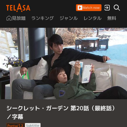
Watch now
見放題
ランキング
ジャンル
レンタル
無料
は
シークレット・ガーデン 第20話（最終話）
／字幕
Subtitle