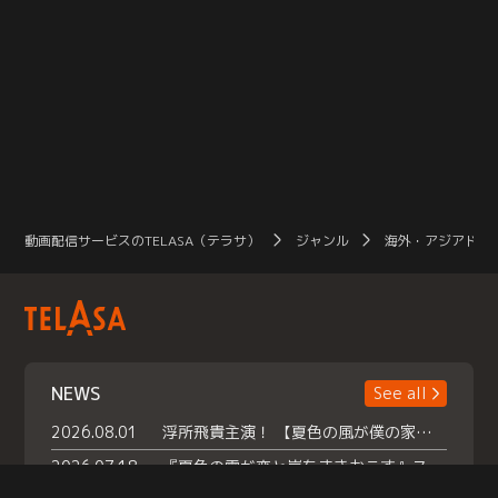
動画配信サービスのTELASA（テラサ）
ジャンル
海外・アジアドラ
NEWS
See all
2026.08.01
浮所飛貴主演！ 【夏色の風が僕の家にやってきた】 本日よりテラサで独占配信スタート！
2026.07.18
『夏色の雲が恋と嵐をまきおこす』スペシャルメイキング 【Part1】2026年７月18日（土）23時30分～配信スタート！話題のシーンの裏側を大公開！豪華キャスト大集合！ 『武宮家 真夏の家族会議』開催！