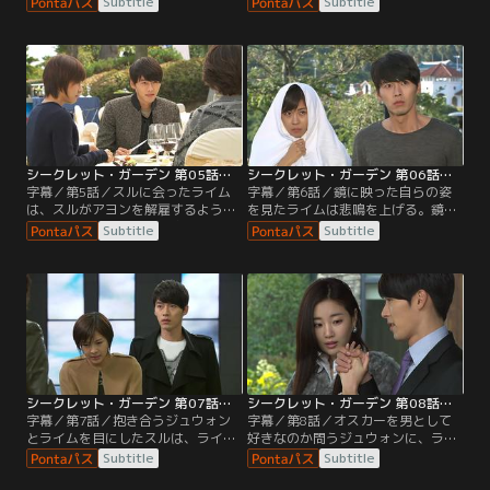
Subtitle
Subtitle
の、ライムは興味を示さない。それ
る。一瞬でも自分を魅了した女のプ
どころか、アクションスクールにも
ライドの無さが許せないという。
二度と来ないでほしいと言い捨て
る。
シークレット・ガーデン 第05話／字幕
シークレット・ガーデン 第06話／字幕
字幕／第5話／スルに会ったライム
字幕／第6話／鏡に映った自らの姿
は、スルがアヨンを解雇するようデ
を見たライムは悲鳴を上げる。鏡の
パート側に求めたことを責めてい
向こうにはジュウォンの顔があった
Subtitle
Subtitle
る。その場に現れたジュウォンは、
のだ。ジュウォンもまたライムに変
ライムをスルに謝罪させようとす
貌した自らに驚き、ライムのもとに
る。
駆けつける。
シークレット・ガーデン 第07話／字幕
シークレット・ガーデン 第08話／字幕
字幕／第7話／抱き合うジュウォン
字幕／第8話／オスカーを男として
とライムを目にしたスルは、ライム
好きなのか問うジュウォンに、ライ
を激しく罵倒する一方でジュウォン
ムはオスカーの歌が痛み止めのよう
Subtitle
Subtitle
のことはかばう。ジュウォンとライ
であり、初めて魂が入れ替わったこ