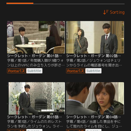
Sorting
シークレット・ガーデン 第01話／字幕
シークレット・ガーデン 第02話／字幕
字幕／第1話／年間購入額が3億ウォ
字幕／第2話／ジュウォンはチェリ
ン以上のVIPにのみ立ち入りが許さ
ンからライムの電話番号を聞き出
れるデパートのラウンジに場違いな
す。ライムに電話をかけ会おうとす
Subtitle
Subtitle
いでたちのライムが現れる。そんな
るジュウォンだが、ライムの反応は
ライムを目にしたスルは、身分証明
そっけない。
書を確認するよう職員に詰め寄る
が…。
シークレット・ガーデン 第03話／字幕
シークレット・ガーデン 第04話／字幕
字幕／第3話／ライムのためレスト
字幕／第4話／当選した景品を手に
ランを予約したジュウォン。ライム
して現れたライムを目にし、ジュウ
の前で懸命に格好をつけてみるもの
ォンの表情は一気に冷ややかに変わ