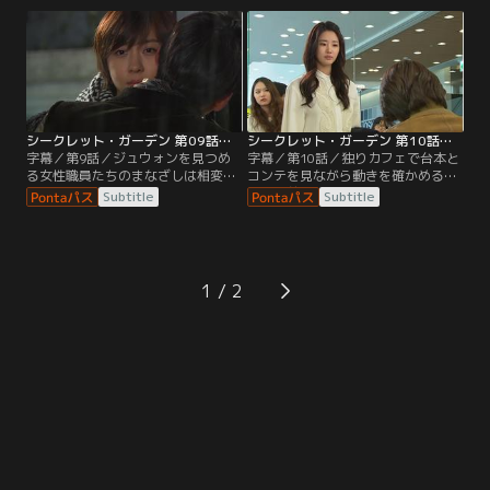
ムの魂が入れ替わったことを知らな
とを幸いだと思えたと答える。
いブノンは…！？
シークレット・ガーデン 第09話／字幕
シークレット・ガーデン 第10話／字幕
字幕／第9話／ジュウォンを見つめ
字幕／第10話／独りカフェで台本と
る女性職員たちのまなざしは相変わ
コンテを見ながら動きを確かめるラ
らず熱い。アヨンがジュウォンにア
イムの前にジュウォンが現れ、幼稚
Subtitle
Subtitle
イコンタクトをするが、ジュウォン
なハートのサインのせいでデパート
は知らんぷりで通り過ぎてしまう。
のイメージが変わってしまった、キ
ム秘書を解雇するつもりだと告げ
る。
1