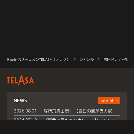
動画配信サービスのTELASA（テラサ）
ジャンル
国内ドラマ一覧（
NEWS
See all
2026.08.01
浮所飛貴主演！ 【夏色の風が僕の家にやってきた】 本日よりテラサで独占配信スタート！
2026.07.18
『夏色の雲が恋と嵐をまきおこす』スペシャルメイキング 【Part1】2026年７月18日（土）23時30分～配信スタート！話題のシーンの裏側を大公開！豪華キャスト大集合！ 『武宮家 真夏の家族会議』開催！
2026.07.15
救命医・遥（今田）の《心揺さぶる過去》や、 麻酔科医・権野（船越英一郎）の《謎多きプライベート》など… 《知られざるエピソード》を独占配信！