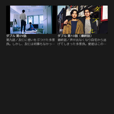
人芝居だが、共演は奇しくも九十九
するが、華江は追加分は多家良と友
と愛姫だった。近頃、仕事に対して
仁の役柄を入れ替えて公演を行うと
どこか冷めていた多家良も、この座
言い出す。友仁から離れ、自立した
組なら思う存分芝居をぶつけ合え
いと考えていた多家良はその提案を
る、と気合いを入れる。そんなある
拒絶、けいこ場を去ってしまう。そ
日、仕事があると言って、九十九が
の後。偶然再会した黒津に、ずっと
稽古を早く切り上げる。
心に秘めていたある思いを吐露す
る。
ダブル 第09話
ダブル 第10話（最終話）
第九話／友仁に想いをぶつけた多家
最終話／声が出なくなり自宅から逃
良。しかし、友仁は何事もなかった
げてしまった多家良。愛姫はこの舞
かのように過ごしている。そして始
台が飛んでしまうのではと不安を隠
まった、追加公演のけいこ。友仁は
し切れない。そんな愛姫に友仁は毅
人が変わったかのように芝居に打ち
然として「俺たちは芝居のことだけ
込んでいく。多家良はそれに影響さ
で頭をいっぱいにしないと」と答え
れて友仁のお芝居に寄せて行ってし
る。一方、多家良はかつて友仁と過
まう。愛姫にもそのことを非難さ
ごしたアパートにいた。友仁と出会
れ、追い込まれていく多家良。本番
い、二人で芝居に情熱を捧げてきた
目前となった日、多家良は友仁を前
日々の記憶が蘇る。
に芝居ができなくなってしまう…。