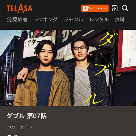
Watch now
見放題
ランキング
ジャンル
レンタル
無料
は
ダブル 第07話
2022
25
mins