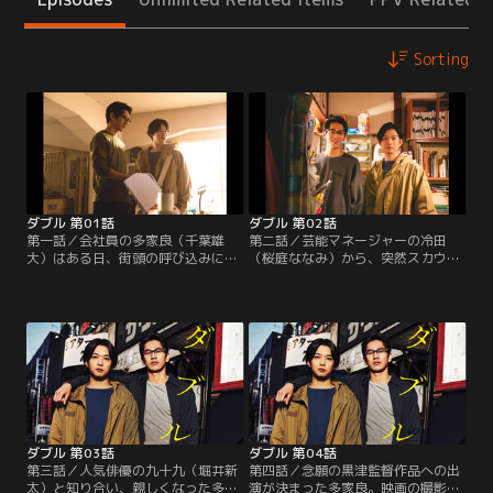
Sorting
ダブル 第01話
ダブル 第02話
第一話／会社員の多家良（千葉雄
第二話／芸能マネージャーの冷田
大）はある日、街頭の呼び込みに誘
（桜庭ななみ）から、突然スカウト
われるまま、小劇場の公演を目にす
を受けた多家良。普段から身の回り
る。そこに出演していた友仁（永山
の世話をしてくれる友仁に絶大な信
絢斗）の芝居に魅了された多家良
頼を寄せる多家良は、その申し出に
は、役者の道へ進むことを決意。一
まったく乗り気でない。しかし、友
方、そんな多家良が役者として天性
仁からの後押しもあり、結局、事務
の才能を持つことに気付いた友仁
所との契約を結ぶことに。その後、
は、彼を世に送り出したいと考え
冷田は早速、ドラマ出演の仕事を取
る。
ってくる。友仁との役作りで自信を
得た多家良だったが…。
ダブル 第03話
ダブル 第04話
第三話／人気俳優の九十九（堀井新
第四話／念願の黒津監督作品への出
太）と知り合い、親しくなった多家
演が決まった多家良。映画の撮影期