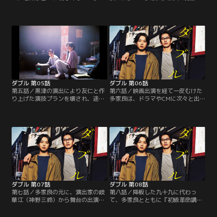
良と友仁。九十九から映画監督・黒
間と舞台の稽古が重なってしまう
津壮市（津田寛治）の新作映画のオ
が、稽古の代役を買って出た友仁
ーディションに出てみないかと誘わ
は、「余計な心配はするな」と言っ
れた二人は、早速、黒津の代表作を
て多家良を送り出す。撮影前の顔合
チェックする。その演出に魅了され
わせで、多家良は共演者のアイド
た二人は黒津の作品に出演したいと
ル・今切愛姫（工藤遥）と知り合
強く思い、お互いにオーディション
い、親しくなる。そして、いよいよ
を受けようと決意。そして迎えたオ
撮影が始まり、多家良は友仁と二人
ーディション当日。友仁は…。
で立てた演技プランで現場に臨む
が…。
ダブル 第05話
ダブル 第06話
第五話／黒津の演出により友仁と作
第六話／映画出演を経て一皮むけた
り上げた演技プランを壊され、途方
多家良は、ドラマやCMに次々と出
に暮れる多家良。そんな多家良を黒
演し、次第に有名になっていく。仕
津は敢えて突き放し、ますます追い
事が忙しくなるにつれ、友仁とも疎
込まれていく多家良。その夜、多家
遠になっていく。そんな中、多家良
良の部屋を訪ねた愛姫は、役作りを
と愛姫が二人きりで食事をした様子
捨て、監督に言われたことだけをや
がSNSで拡散され、多家良への脅迫
る人形になるべきだと多家良にアド
めいた投稿もされる事態に。多家良
バイスをする。翌日、再び本番を迎
は、友仁と住んでいたアパートを引
えた多家良は、愛姫の言葉通り人形
っ越すことにする。一方、友仁の元
になろうと考えるが…。
に…。
ダブル 第07話
ダブル 第08話
第七話／多家良の元に、演出家の岐
第八話／降板した九十九に代わっ
華江（神野三鈴）から舞台の出演依
て、多家良とともに『初級革命講
頼がやってくる。演目は『初級革命
座』の舞台に立つことになった友
講座 飛龍伝』。つかこうへい作の三
仁。その後、舞台の追加公演が決定