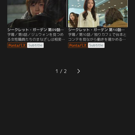
シークレット・ガーデン 第09話／字幕
シークレット・ガーデン 第10話／字幕
字幕／第9話／ジュウォンを見つめ
字幕／第10話／独りカフェで台本と
る女性職員たちのまなざしは相変わ
コンテを見ながら動きを確かめるラ
らず熱い。アヨンがジュウォンにア
イムの前にジュウォンが現れ、幼稚
Subtitle
Subtitle
イコンタクトをするが、ジュウォン
なハートのサインのせいでデパート
は知らんぷりで通り過ぎてしまう。
のイメージが変わってしまった、キ
ム秘書を解雇するつもりだと告げ
る。
1