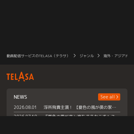
動画配信サービスのTELASA（テラサ）
ジャンル
海外・アジアドラ
NEWS
See all
2026.08.01
浮所飛貴主演！ 【夏色の風が僕の家にやってきた】 本日よりテラサで独占配信スタート！
2026.07.18
『夏色の雲が恋と嵐をまきおこす』スペシャルメイキング 【Part1】2026年７月18日（土）23時30分～配信スタート！話題のシーンの裏側を大公開！豪華キャスト大集合！ 『武宮家 真夏の家族会議』開催！
2026.07.15
救命医・遥（今田）の《心揺さぶる過去》や、 麻酔科医・権野（船越英一郎）の《謎多きプライベート》など… 《知られざるエピソード》を独占配信！