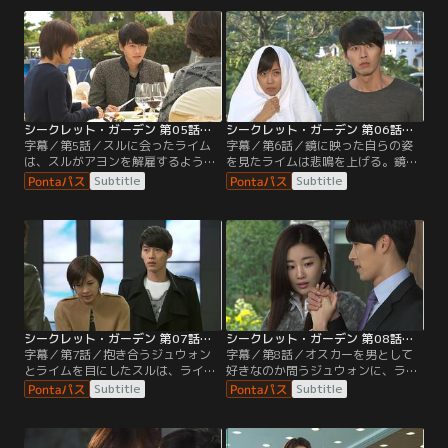
どころか、アクションスクールにも
ライドの無さが許せないという。
二度と来ないでほしいと言い捨て
る。
シークレット・ガーデン 第05話／字幕
シークレット・ガーデン 第06話／字幕
字幕／第5話／スルに会ったライム
字幕／第6話／鏡に映った自らの姿
は、スルがアヨンを解雇するようデ
を見たライムは悲鳴を上げる。鏡の
パート側に求めたことを責めてい
向こうにはジュウォンの顔があった
Subtitle
Subtitle
る。その場に現れたジュウォンは、
のだ。ジュウォンもまたライムに変
ライムをスルに謝罪させようとす
貌した自らに驚き、ライムのもとに
る。
駆けつける。
シークレット・ガーデン 第07話／字幕
シークレット・ガーデン 第08話／字幕
字幕／第7話／抱き合うジュウォン
字幕／第8話／オスカーを男として
とライムを目にしたスルは、ライム
好きなのか問うジュウォンに、ライ
を激しく罵倒する一方でジュウォン
ムはオスカーの歌が痛み止めのよう
Subtitle
Subtitle
のことはかばう。ジュウォンとライ
であり、初めて魂が入れ替わったこ
ムの魂が入れ替わったことを知らな
とを幸いだと思えたと答える。
いブノンは…！？