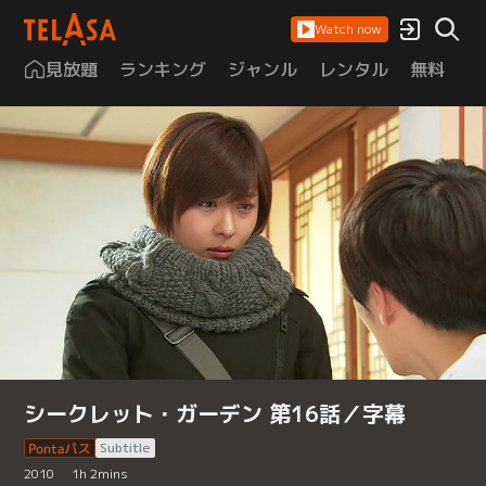
Watch now
見放題
ランキング
ジャンル
レンタル
無料
は
シークレット・ガーデン 第16話／字幕
Subtitle
2010
1
h
2
mins