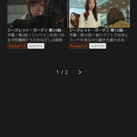
シークレット・ガーデン 第09話／字幕
シークレット・ガーデン 第10話／字幕
字幕／第9話／ジュウォンを見つめ
字幕／第10話／独りカフェで台本と
る女性職員たちのまなざしは相変わ
コンテを見ながら動きを確かめるラ
らず熱い。アヨンがジュウォンにア
イムの前にジュウォンが現れ、幼稚
Subtitle
Subtitle
イコンタクトをするが、ジュウォン
なハートのサインのせいでデパート
は知らんぷりで通り過ぎてしまう。
のイメージが変わってしまった、キ
ム秘書を解雇するつもりだと告げ
る。
1