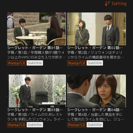
Sorting
シークレット・ガーデン 第01話／字幕
シークレット・ガーデン 第02話／字幕
字幕／第1話／年間購入額が3億ウォ
字幕／第2話／ジュウォンはチェリ
ン以上のVIPにのみ立ち入りが許さ
ンからライムの電話番号を聞き出
れるデパートのラウンジに場違いな
す。ライムに電話をかけ会おうとす
Subtitle
Subtitle
いでたちのライムが現れる。そんな
るジュウォンだが、ライムの反応は
ライムを目にしたスルは、身分証明
そっけない。
書を確認するよう職員に詰め寄る
が…。
シークレット・ガーデン 第03話／字幕
シークレット・ガーデン 第04話／字幕
字幕／第3話／ライムのためレスト
字幕／第4話／当選した景品を手に
ランを予約したジュウォン。ライム
して現れたライムを目にし、ジュウ
の前で懸命に格好をつけてみるもの
ォンの表情は一気に冷ややかに変わ
Subtitle
Subtitle
の、ライムは興味を示さない。それ
る。一瞬でも自分を魅了した女のプ