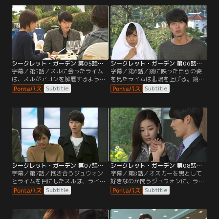
どころか、アクションスクールにも
ライドの無さが許せないという。
二度と来ないでほしいと言い捨て
る。
シークレット・ガーデン 第05話／字幕
シークレット・ガーデン 第06話／字幕
字幕／第5話／スルに会ったライム
字幕／第6話／鏡に映った自らの姿
は、スルがアヨンを解雇するようデ
を見たライムは悲鳴を上げる。鏡の
パート側に求めたことを責めてい
向こうにはジュウォンの顔があった
Subtitle
Subtitle
る。その場に現れたジュウォンは、
のだ。ジュウォンもまたライムに変
ライムをスルに謝罪させようとす
貌した自らに驚き、ライムのもとに
る。
駆けつける。
シークレット・ガーデン 第07話／字幕
シークレット・ガーデン 第08話／字幕
字幕／第7話／抱き合うジュウォン
字幕／第8話／オスカーを男として
とライムを目にしたスルは、ライム
好きなのか問うジュウォンに、ライ
を激しく罵倒する一方でジュウォン
ムはオスカーの歌が痛み止めのよう
Subtitle
Subtitle
のことはかばう。ジュウォンとライ
であり、初めて魂が入れ替わったこ
ムの魂が入れ替わったことを知らな
とを幸いだと思えたと答える。
いブノンは…！？