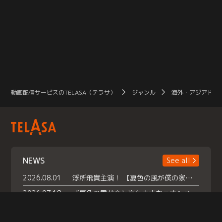
動画配信サービスのTELASA（テラサ）
ジャンル
海外・アジアドラ
NEWS
See all
2026.08.01
浮所飛貴主演！ 【夏色の風が僕の家にやってきた】 本日よりテラサで独占配信スタート！
2026.07.18
『夏色の雲が恋と嵐をまきおこす』スペシャルメイキング 【Part1】2026年７月18日（土）23時30分～配信スタート！話題のシーンの裏側を大公開！豪華キャスト大集合！ 『武宮家 真夏の家族会議』開催！
2026.07.15
救命医・遥（今田）の《心揺さぶる過去》や、 麻酔科医・権野（船越英一郎）の《謎多きプライベート》など… 《知られざるエピソード》を独占配信！