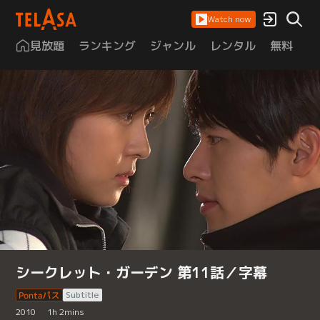
Watch now
見放題
ランキング
ジャンル
レンタル
無料
は
シークレット・ガーデン 第11話／字幕
Subtitle
2010
1
h
2
mins