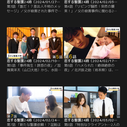
恋する警護24時（2024/01/27放送分）第03話
恋する警護24時（2024/02/03放送分）第04話
第3話 「誰だ！？差出人不明のメッ
第4話 「リビング騒然！突然の襲
セージ」／父が殺害された事件で捕
来！」／父の殺害事件に関わる2人
まった少年のうちの1人、加賀美洋
のどちらかと思われる人物に、身分
太（山口大地）と父の墓の前で遭遇
を偽ってコンタクトを取った北沢辰
した北沢辰之助（岩本照）は、突
之助（岩本照）は、ついにその人物
如、加賀美に襲い掛かられるが、応
から返信を受け取る。指定されたサ
戦してねじ伏せる。観念した加賀美
ウナで会うことになり、原湊（藤原
に辰之助は、父が殺された当時、何
丈一郎）と椎谷厚徳（今野浩喜）と
があったのかを話して欲しいと頼む
共に向かった辰之助は、その人物ら
と、加賀美は自分が知りうる限りの
しき人を見つけるが、接触する寸前
事件当時の出来事を明かすが…。
に思わぬ事態が起きてしまう。
恋する警護24時（2024/02/10放送分）第05話
恋する警護24時（2024/02/17放送分）第06話
第5話 「事件発生！誘惑の夜」／加
第6話 「ハメられた！絶体絶命の
賀美洋太（山口大地）から、水田雄
夜」／北沢辰之助（岩本照）は、金
介から連絡が入ったと知らせを受け
井光男（渋谷謙人）の仲介で水田雄
た北沢辰之助（岩本照）は、加賀美
介と会うことになったが、約束の場
が水田と会う約束をした現場へ向か
所に向かうと、そこには金井の他殺
う。しかし、そこに現れたのは水田
体が！しかも、同時に駆け付けた警
ではなく、金井光男（渋谷謙人）。
察によって辰之助は殺人容疑で逮捕
辰之助は金井に水田の居場所を問い
されてしまう。
詰めるも、金井は知らないと言う。
恋する警護24時（2024/02/24放送分）第07話
恋する警護24時（2024/03/02放送分）第08話
第7話 「新たな警護依頼！？証拠は
第8話 「特別なクライアント…2人の