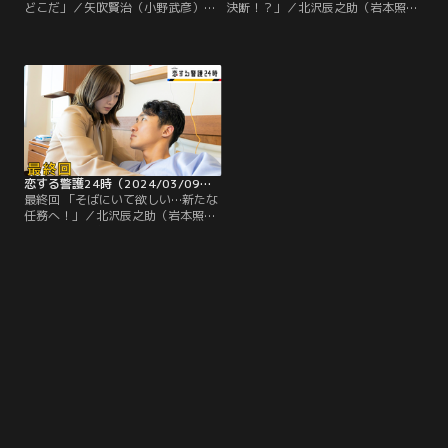
どこだ」／矢吹賢治（小野武彦）が
決断！？」／北沢辰之助（岩本照）
漆原透吾（溝端淳平）に会いに行っ
の父親殺し事件の犯人が水田雄介＝
たことを知った北沢辰之助（岩本
漆原透吾（溝端淳平）である決定的
照）と岸村里夏（白石麻衣）たち
証拠を持つ加賀美洋太（山口大地）
は、急いで後を追って漆原の会社へ
の警護をすることになり、合流場所
向かう。しかし、矢吹はすでに帰っ
へ向かう原湊（藤原丈一郎）だった
た後で、漆原は涼しい顔で辰之助が
が、加賀美はなかなか現れず…。
釈放されて良かったと心にもないこ
とを言う。
恋する警護24時（2024/03/09放送分）第09話（最終話）
最終回 「そばにいて欲しい…新たな
任務へ！」／北沢辰之助（岩本照）
は、ついに父親殺し事件の犯人が水
田雄介＝漆原透吾（溝端淳平）であ
る決定的な証拠を手に入れるが、そ
の矢先に密かに追っていた漆原とも
み合い、刺されてしまう。平静を装
い、出社する漆原だったが、辰之助
の事件の重要参考人として話を聞く
ため、警察がやって来る。