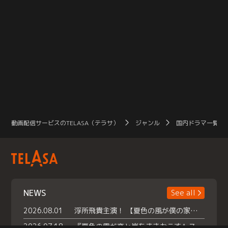
動画配信サービスのTELASA（テラサ）
ジャンル
国内ドラマ一覧（
NEWS
See all
2026.08.01
浮所飛貴主演！ 【夏色の風が僕の家にやってきた】 本日よりテラサで独占配信スタート！
2026.07.18
『夏色の雲が恋と嵐をまきおこす』スペシャルメイキング 【Part1】2026年７月18日（土）23時30分～配信スタート！話題のシーンの裏側を大公開！豪華キャスト大集合！ 『武宮家 真夏の家族会議』開催！