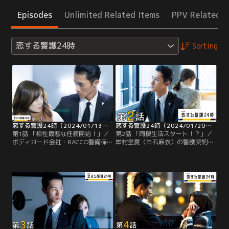
Episodes
Unlimited Related Items
PPV Related I
恋する警護24時
Sorting
恋する警護24時（2024/01/13放送分）第01話
恋する警護24時（2024/01/20放送分）第02話
第1話 「相性最悪な任務開始！」／
第2話 「同棲生活スタート！？」／
ボディガード会社・RACCO警備保障
岸村里夏（白石麻衣）の警護契約が
に勤める北沢辰之助（岩本照）に、
継続されることになっただけでな
法律事務所から警護依頼が舞い込
く、24時間体勢で請け負うことにな
む。警護対象は弁護士・岸村里夏
った北沢辰之助（岩本照）は、安全
（白石麻衣）。以前担当した案件で
確保のために里夏を辰之助や原湊
逆恨みをされ、命まで狙われている
（藤原丈一郎）が暮らすボディガー
という。契約書も無事交わし、警護
ドの寮でかくまうことに…。
をスタートさせようとしたその矢
先…。