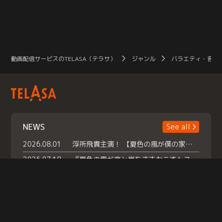
動画配信サービスのTELASA（テラサ）
ジャンル
バラエティ・音楽
NEWS
See all
2026.08.01
浮所飛貴主演！ 【夏色の風が僕の家にやってきた】 本日よりテラサで独占配信スタート！
2026.07.18
『夏色の雲が恋と嵐をまきおこす』スペシャルメイキング 【Part1】2026年７月18日（土）23時30分～配信スタート！話題のシーンの裏側を大公開！豪華キャスト大集合！ 『武宮家 真夏の家族会議』開催！
2026.07.15
救命医・遥（今田）の《心揺さぶる過去》や、 麻酔科医・権野（船越英一郎）の《謎多きプライベート》など… 《知られざるエピソード》を独占配信！