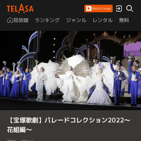
Watch now
見放題
ランキング
ジャンル
レンタル
無料
は
【宝塚歌劇】パレードコレクション2022～
花組編～