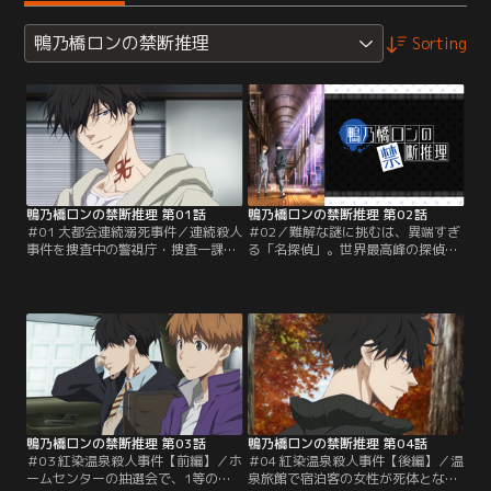
鴨乃橋ロンの禁断推理
Sorting
鴨乃橋ロンの禁断推理 第01話
鴨乃橋ロンの禁断推理 第02話
＃01 大都会連続溺死事件／連続殺人
＃02／難解な謎に挑むは、異端すぎ
事件を捜査中の警視庁・捜査一課。
る「名探偵」。世界最高峰の探偵養
だが、若手刑事の一色都々丸・通称
成学校、BLUE開校以来の天才と囁か
「トト」は失敗続きで、上司の雨宮
れた鴨乃橋ロンは、ある事件をきっ
から帰宅を命じられてしまう。そん
かけに「探偵」を禁じられる。それ
なトトに、総務課のキクは一人の探
から5年後。刑事・一色都々丸が連
偵を紹介する。訪ねた先にいたの
続殺人事件への協力を求め訪ねて来
は、ボサボサ頭の風変わりな男・鴨
たことで、ロンの時間が再び動きだ
乃橋ロンだった……。
す。ちょっとワケありな凸凹探偵コ
ンビが、ミステリアスな事件を華麗
に解決していく……！！
鴨乃橋ロンの禁断推理 第03話
鴨乃橋ロンの禁断推理 第04話
＃03 紅染温泉殺人事件【前編】／ホ
＃04 紅染温泉殺人事件【後編】／温
ームセンターの抽選会で、1等の温
泉旅館で宿泊客の女性が死体となっ