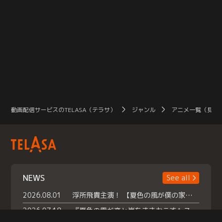
動画配信サービスのTELASA（テラサ）
ジャンル
アニメ一覧（見放
NEWS
See all
2026.08.01
浮所飛貴主演！ 【夏色の風が僕の家にやってきた】 本日よりテラサで独占配信スタート！
2026.07.18
『夏色の雲が恋と嵐をまきおこす』スペシャルメイキング 【Part1】2026年７月18日（土）23時30分～配信スタート！話題のシーンの裏側を大公開！豪華キャスト大集合！ 『武宮家 真夏の家族会議』開催！