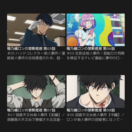
泉旅行ペアチケットを当てたロン。
て発見された。何者かによる殺人と
その旅行にトトがつき合い、二人は
考えられ、ロンは早速、宿泊客たち
紅染温泉の古びた宿・紅染旅館に宿
の証言を聞きながら推理を始める。
泊する。出迎えた番頭は愛想よく接
シュピッツはロンの探偵行為の証拠
するが、彼の正体はロンを調査する
を掴むチャンスと密かに喜ぶが、表
ためにBLUEから派遣された「追跡
向きはトトが動き、一時容疑者とな
学」教官、シュピッツ・ファイアだ
った雨宮もトトに捜査を一任する。
った。
鴨乃橋ロンの禁断推理 第05話
鴨乃橋ロンの禁断推理 第06話
＃05 ハンドコレクター殺人事件／連
＃06 生放送殺人事件／超能力の有無
続殺人事件の合同捜査のため、超敏
を検証するテレビ番組に夢中のロ
腕刑事・翡翠臣疾が捜査一課へやっ
ン。生放送中の番組では、超能力
てくる。翡翠と張り合う雨宮は、あ
者・虎毛団吉と脳神経外科医・卯咲
えて役に立たないトトを貸し出す
もふが対決していた。虎毛はボード
が、トトの存在は翡翠の視界にすら
に書いた文字で脳を操るという超能
入っていなかった。新たな死体発見
力を披露するが、その被験者はボー
現場でコンサルタントとして現れた
ドの「death」という文字を見た途
ロンは、切れ者の翡翠にライバル心
端、突然倒れてしまう……。
を燃やす。
鴨乃橋ロンの禁断推理 第07話
鴨乃橋ロンの禁断推理 第08話
＃07 孤島天文台殺人事件【前編】／
＃08 孤島天文台殺人事件【中編】／
南暖島の天文台で開催される流星群
ロンが殺人事件の容疑者になってし
の鑑賞会に招待されたトトとロン。
まい、トトは疑いを晴らそうと必死
招待客の中にはBLUEの「クローズド
で捜査する。グリズリーも捜査を進