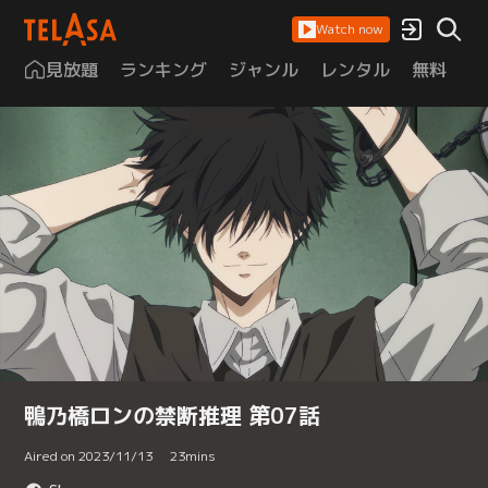
Watch now
見放題
ランキング
ジャンル
レンタル
無料
は
鴨乃橋ロンの禁断推理 第07話
Aired on 2023/11/13
23
mins