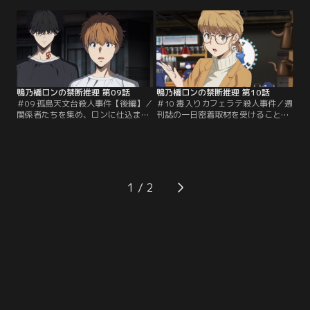
サークル学」教官、ジョン・グリズ
めるが、ロン以外の関係者全員にア
リーもいた。島では10年前の鑑賞会
リバイがあったため、犯人はロンだ
で殺人事件が起き、天文台館長は警
と考えていた。しかし、トトが調べ
戒心から、優秀な刑事のトトと一流
た犯行当時の現場状況を聞き、グリ
探偵のグリズリーを招待したのだっ
ズリーは真犯人が他にいると確信す
た。
る……。
鴨乃橋ロンの禁断推理 第09話
鴨乃橋ロンの禁断推理 第10話
＃09 孤島天文台殺人事件【後編】／
＃10 毒入りカフェラテ殺人事件／週
関係者たちを集め、ロンに仕込まれ
刊誌の一日密着取材を受けることに
た事件の真相を語るトト。そこで遂
なったトト。記者の門季チコリは、
に犯人の名が明かされる。反論する
難事件を次々と解決するトトの大フ
犯人に対し、トトは次々とトリック
ァンだった。そんなチコリと入った
の謎を暴いていく。観念した犯人は
カフェで店員をしていたロンは、チ
自ら命を絶とうとするが、最期に今
コリが事件記者だと知ると、いい情
回の事件がロンを狙う罠だったと明
報源になると見込んで彼女をもてな
1
かし、裏に黒幕がいることも匂わせ
す。その時、店内で事件が起き
る。
る……！