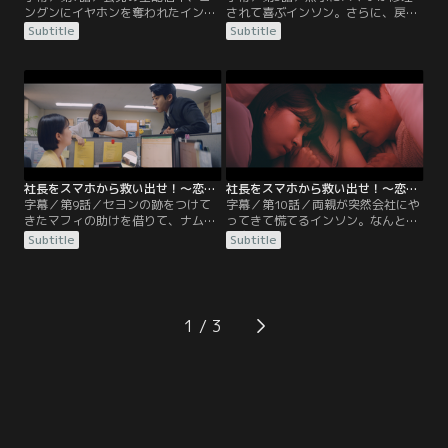
ングンにイヤホンを奪われたインソ
されて喜ぶインソン。さらに、戻っ
ンだが、ソンジュから聞いたエピソ
たばかりのソンジュが映像に不審な
Subtitle
Subtitle
ードを思い出し、絶体絶命のピンチ
点を発見して、尾行していた車の素
を切り抜ける。その後、ミランに呼
性を皆で調べることに。しかし、有
び出されたインソンは、ソンジュを
力な情報は得られず、スマホを発見
信じすぎないようにと忠告を受け
した場所へ向かうことに。そこで偶
る。一方、セヨンはサムスが事件当
然、インソンの両親と出くわして彼
日にソンジュと会っていた映像を手
の家で夕飯を食べる。その帰り道、
に入れる。そんな中、インソンはス
例の車に尾行されていることに気づ
マホを水没させてしまい…。
いたインソンたちは…。
社長をスマホから救い出せ！～恋の力でロック解除～ 第09話／字幕
社長をスマホから救い出せ！～恋の力でロック解除～ 第10話／字幕
字幕／第9話／セヨンの跡をつけて
字幕／第10話／両親が突然会社にや
きたマフィの助けを借りて、ナム・
ってきて慌てるインソン。なんとか
サンウォンを捕らえたインソンたち
誤魔化してやり過ごすが、社長にな
Subtitle
Subtitle
だったが、ソンジュの指示で彼が動
ったことをいまだに明かせないでい
いていると聞かされる。一方、ボミ
た。一方、ソンジュがサンウォンの
ョングループのオ会長が死去しヨン
入社記録を調べても不審な点を見つ
グンとミランどちらが新会長になる
けられなかったが、内部に協力者が
か国内外の注目が集まっていた。そ
いると判明する。そんな中、インソ
1
んな中、ソンジュの予想通りサンウ
ンはソンジュの娘キム・ミナの誕生
ォンが釈放され、インソンは彼を追
日を祝うため、みんなでキャンプへ
いかけるが…。
出かけるが…。