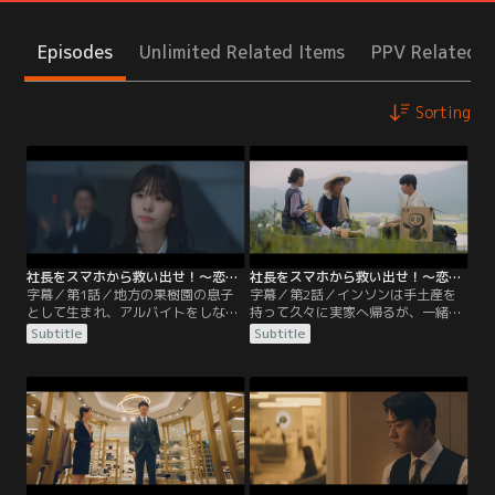
Episodes
Unlimited Related Items
PPV Related I
Sorting
社長をスマホから救い出せ！～恋の力でロック解除～ 第01話／字幕
社長をスマホから救い出せ！～恋の力でロック解除～ 第02話／字幕
字幕／第1話／地方の果樹園の息子
字幕／第2話／インソンは手土産を
として生まれ、アルバイトをしなが
持って久々に実家へ帰るが、一緒に
らソウルで一人暮らしをするパク・
夕飯を食べているときに父パク・ジ
Subtitle
Subtitle
インソン。役者になるという夢を諦
ェチュンと将来のことについて言い
めて就職活動中の彼は、韓国屈指の
合いになる。一方、シルバーライニ
IT企業シルバーライニングの最終面
ングの社長キム・ソンジュは、娘が
接を受ける。ところが、直前に社長
待つキャンプ場に向かう途中で他の
秘書のチョン・セヨンとぶつかって
車に道を塞がれ…。そんな中、ジェ
ワイシャツにコーヒーがかかってし
チュンの小言から逃げるインソン
まう。セヨンに言われて汚れたワイ
は、裏山に登って面接の結果を待っ
シャツを脱ぐと…。
ていたが…。