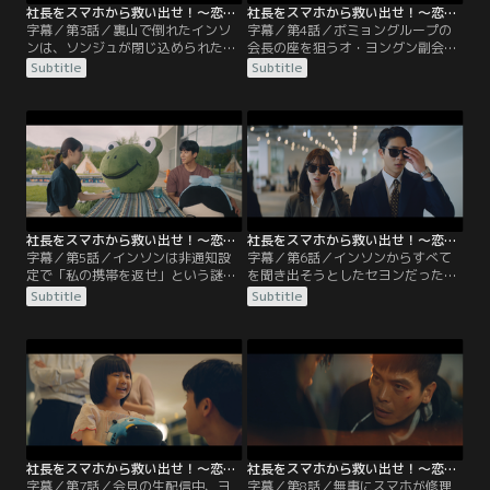
社長をスマホから救い出せ！～恋の力でロック解除～ 第03話／字幕
社長をスマホから救い出せ！～恋の力でロック解除～ 第04話／字幕
字幕／第3話／裏山で倒れたインソ
字幕／第4話／ボミョングループの
ンは、ソンジュが閉じ込められたス
会長の座を狙うオ・ヨングン副会長
マホを偶然発見。何者かに襲撃さ
は、シルバーライニングの突然の社
Subtitle
Subtitle
れ、魂だけがスマホの中に入ったと
長変更に腹を立てオ・ミラン専務の
いうソンジュの話を半信半疑で聞く
もとに怒鳴り込む。一方、インソン
が、口座に振り込まれた前払金の1
は秘書の変更に関してセヨンの人柄
億ウォンが本物であることを確認し
を信じて彼女を味方に引き込もうと
て驚く。ソンジュと10億ウォンの報
考える。そんな中、ソンジュに娘の
酬で契約を結び、シルバーライニン
姿を見せるため彼の家に行ったイン
グの新社長を演じることになったイ
ソンは…。
ンソンは…。
社長をスマホから救い出せ！～恋の力でロック解除～ 第05話／字幕
社長をスマホから救い出せ！～恋の力でロック解除～ 第06話／字幕
字幕／第5話／インソンは非通知設
字幕／第6話／インソンからすべて
定で「私の携帯を返せ」という謎の
を聞き出そうとしたセヨンだった
連絡を受け、スマホの中にいるのが
が、ソンジュの力で逆に非通知で電
Subtitle
Subtitle
本当にソンジュなのか疑い始める。
話をかけてきたのが自分だとバレて
ソンジュは書斎のパソコンを使えば
しまう。ソンジュの身に起こった出
非通知の相手を逆探知できると言
来事をセヨンに話したインソンは彼
い、インソンはソンジュの屋敷で暮
女の協力を得ることに成功し、クァ
らすことに。一方、ソンジュの行方
ク・サムス常務の動向を一緒に調べ
を知りたいセヨンはミランに呼び出
ることに。そんな中、ヨングンと昼
されて、インソンから目を離さない
食を取ることになったインソンだ
ように言われ…。
が、彼に騙されて…。
社長をスマホから救い出せ！～恋の力でロック解除～ 第07話／字幕
社長をスマホから救い出せ！～恋の力でロック解除～ 第08話／字幕
字幕／第7話／会見の生配信中、ヨ
字幕／第8話／無事にスマホが修理