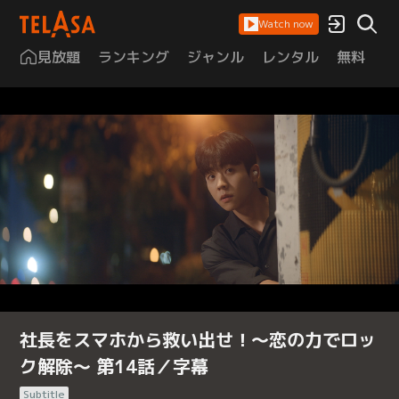
Watch now
見放題
ランキング
ジャンル
レンタル
無料
は
社長をスマホから救い出せ！～恋の力でロッ
ク解除～ 第14話／字幕
Subtitle