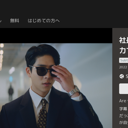
ル
無料
はじめての方へ
社
力
Subt
2022
Are
字幕
だっ
が自