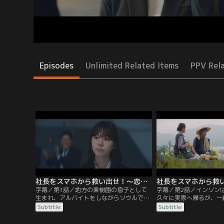
Episodes
Unlimited Related Items
PPV Rel
社長をスマホから救い出せ！～恋の力でロック解除～ 第01話／字幕
字幕／第1話／地方の果樹園の息子として
字幕／第2話／インソン
生まれ、アルバイトをしながらソウルで一
久々に実家へ帰るが、一
人暮らしをするパク・インソン。役者にな
いるときに父パク・ジェ
Subtitle
Subtitle
るという夢を諦めて就職活動中の彼は、韓
とについて言い合いにな
国屈指のIT企業シルバーライニングの最終
ーライニングの社長キム