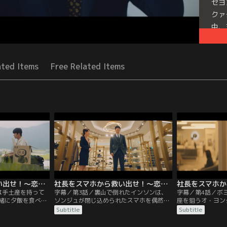
セヨ
クァ
中、
騙さ
Seri
ated Items
Free Related Items
社長をスマホから救い出せ！～恋の力でロック解除～ 第02話／字幕
社長をスマホから救い出せ！～恋の力でロック解除～ 第03話／字幕
は手土産を持って
字幕／第3話／裏山で倒れたインソンは、
字幕／第4話／ボ
緒に夕飯を食べて
ソンジュが閉じ込められたスマホを偶然発
座を狙うオ・ヨン
チュンと将来のこ
見。何者かに襲撃され、魂だけがスマホの
ライニングの突然
Subtitle
Subtitle
る。一方、シルバ
中に入ったというソンジュの話を半信半疑
オ・ミラン専務の
・ソンジュは、娘
で聞くが、口座に振り込まれた前払金の1
方、インソンは秘