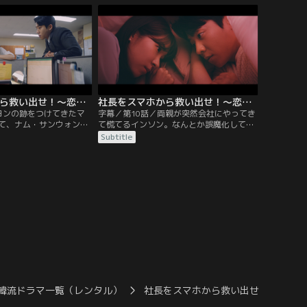
女を味方に引き込もうと
と言い、インソンはソンジュの屋敷で暮ら
、ソンジュに娘の姿を見
すことに。一方、ソンジュの行方を知りた
行ったインソンは…。
いセヨンはミランに呼び出されて、インソ
ンから目を離さないように言われ…。
社長をスマホから救い出せ！～恋の力でロック解除～ 第09話／字幕
社長をスマホから救い出せ！～恋の力でロック解除～ 第10話／字幕
ヨンの跡をつけてきたマ
字幕／第10話／両親が突然会社にやってき
て、ナム・サンウォンを
て慌てるインソン。なんとか誤魔化してや
たちだったが、ソンジュ
り過ごすが、社長になったことをいまだに
Subtitle
ていると聞かされる。一
明かせないでいた。一方、ソンジュがサン
ープのオ会長が死去しヨ
ウォンの入社記録を調べても不審な点を見
ちらが新会長になるか国
つけられなかったが、内部に協力者がいる
っていた。そんな中、ソ
と判明する。そんな中、インソンはソンジ
サンウォンが釈放され、
ュの娘キム・ミナの誕生日を祝うため、み
いかけるが…。
んなでキャンプへ出かけるが…。
韓流ドラマ一覧（レンタル）
社長をスマホから救い出せ！～恋の