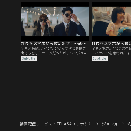
面接を受ける。ところが、直前に社長秘書
が待つキャンプ場に向か
のチョン・セヨンとぶつかってワイシャツ
道を塞がれ…。そんな中
にコーヒーがかかってしまう。セヨンに言
言から逃げるインソンは
われて汚れたワイシャツを脱ぐと…。
接の結果を待っていたが
社長をスマホから救い出せ！～恋の力でロック解除～ 第06話／字幕
字幕／第6話／インソンからすべてを聞き
字幕／第7話／会見の生
出そうとしたセヨンだったが、ソンジュの
にイヤホンを奪われたイ
力で逆に非通知で電話をかけてきたのが自
ジュから聞いたエピソー
Subtitle
Subtitle
分だとバレてしまう。ソンジュの身に起こ
体絶命のピンチを切り抜
った出来事をセヨンに話したインソンは彼
ランに呼び出されたイン
女の協力を得ることに成功し、クァク・サ
を信じすぎないようにと
ムス常務の動向を一緒に調べることに。そ
方、セヨンはサムスが事
んな中、ヨングンと昼食を取ることになっ
と会っていた映像を手に
たインソンだが、彼に騙されて…。
中、インソンはスマホを
い…。
動画配信サービスのTELASA（テラサ）
ジャンル