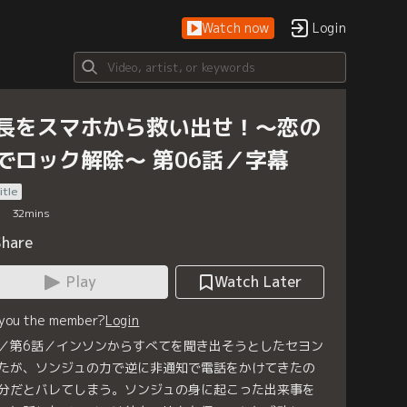
Watch now
Login
長をスマホから救い出せ！～恋の
でロック解除～ 第06話／字幕
itle
32
mins
Share
Play
Watch Later
 you the member?
Login
／第6話／インソンからすべてを聞き出そうとしたセヨン
たが、ソンジュの力で逆に非通知で電話をかけてきたの
分だとバレてしまう。ソンジュの身に起こった出来事を