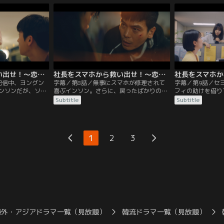
う途中で他の車に
億ウォンが本物であることを確認して驚
の人柄を信じて彼
、ジェチュンの小
く。ソンジュと10億ウォンの報酬で契約を
考える。そんな中
、裏山に登って面
結び、シルバーライニングの新社長を演じ
せるため彼の家に
…。
ることになったインソンは…。
社長をスマホから救い出せ！～恋の力でロック解除～ 第07話／字幕
社長をスマホから救い出せ！～恋の力でロック解除～ 第08話／字幕
配信中、ヨングン
字幕／第8話／無事にスマホが修理されて
字幕／第9話／セ
ンソンだが、ソン
喜ぶインソン。さらに、戻ったばかりのソ
フィの助けを借り
ドを思い出し、絶
ンジュが映像に不審な点を発見して、尾行
捕らえたインソン
Subtitle
Subtitle
ける。その後、ミ
していた車の素性を皆で調べることに。し
の指示で彼が動い
ソンは、ソンジュ
かし、有力な情報は得られず、スマホを発
方、ボミョングル
忠告を受ける。一
見した場所へ向かうことに。そこで偶然、
ングンとミランど
件当日にソンジュ
インソンの両親と出くわして彼の家で夕飯
内外の注目が集ま
1
2
3
入れる。そんな
を食べる。その帰り道、例の車に尾行され
ンジュの予想通り
水没させてしま
ていることに気づいたインソンたちは…。
インソンは彼を追
海外・アジアドラマ一覧（見放題）
韓流ドラマ一覧（見放題）