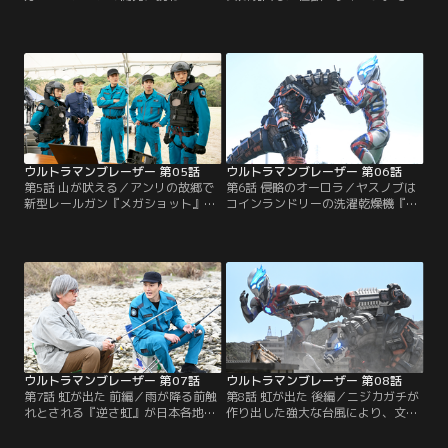
たヤスノブを一員として迎え、つい
唯一の対処方は、大手化学企業ノヴ
に集結したSKaRD。対怪獣戦に向け
ァイオが開発した新型殺菌剤
訓練に励むことに。そのさなか、新
『FK1』で一時的に追い払うことで
たなエネルギー源の貯蔵タンクが一
あった。だが、謎多きこの怪獣とノ
夜にして空になるという怪現象が、
ヴァイオ社との間には不可解な繋が
世界各国で発生しているとの情報
りが…。真相を探るべく、エミはノ
が…。原因は怪獣であると踏んだ
ヴァイオ社社長の曾根崎のもとで潜
SKaRDは、満を持してアースガロン
入捜査を行う。
を戦場に投入する。
ウルトラマンブレーザー 第05話
ウルトラマンブレーザー 第06話
第5話 山が吠える／アンリの故郷で
第6話 侵略のオーロラ／ヤスノブは
新型レールガン『メガショット』の
コインランドリーの洗濯乾燥機『ク
演習が実施される。そこでアンリは
ルル』へ日頃の思いをぼやいてい
幼馴染のミズホと思いがけぬ再会を
た。そこに突如カナン星人・ハービ
果たす。メガショットの設置工事で
ーが現れる。ハービーは、『オーロ
祠が撤去されたことにより、地元に
ラ光線』で機械を操ることができ、
伝わる守り神・ドルゴが目覚めてし
世間で頻発する自動車や飛行機の暴
まうと言って演習中止を訴えるミズ
走事故を引き起こした張本人であっ
ホだが、アンリは信じることができ
た。さらに『オーロラ光線』をアー
ない。しかし演習中に大きな地動が
スガロンに照射済みだった！それを
あり…？！
知ったヤスノブは…。
ウルトラマンブレーザー 第07話
ウルトラマンブレーザー 第08話
第7話 虹が出た 前編／雨が降る前触
第8話 虹が出た 後編／ニジカガチが
れとされる『逆さ虹』が日本各地で
作り出した強大な台風により、文明
発生。怪獣との関連を疑うゲント
の洗い流しが行われようとしてい
は、怪獣研究の第一人者であり、恩
た。ニジカガチ撃破のため、アース