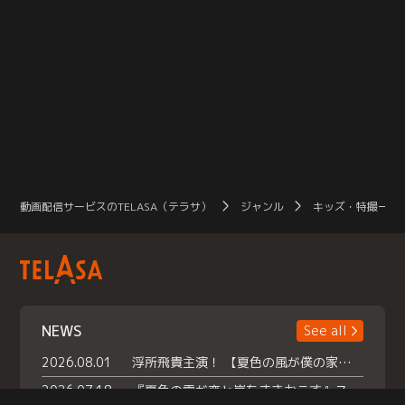
動画配信サービスのTELASA（テラサ）
ジャンル
キッズ・特撮一覧
NEWS
See all
2026.08.01
浮所飛貴主演！ 【夏色の風が僕の家にやってきた】 本日よりテラサで独占配信スタート！
2026.07.18
『夏色の雲が恋と嵐をまきおこす』スペシャルメイキング 【Part1】2026年７月18日（土）23時30分～配信スタート！話題のシーンの裏側を大公開！豪華キャスト大集合！ 『武宮家 真夏の家族会議』開催！