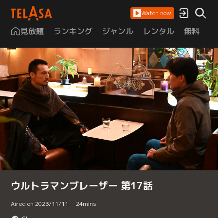
Watch now
見放題
ランキング
ジャンル
レンタル
無料
は
ウルトラマンブレーザー 第17話
Aired on 2023/11/11
24
mins