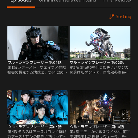
Sorting
ウルトラマンブレーザー 第01話
ウルトラマンブレーザー 第02話
第1話 ファースト・ウェイブ／怪獣
第2話 SKaRDを作った男／バザンガ
被害の頻発する地球に、ついに50m
を退けたゲントは、司令部参謀長・
級宇宙怪獣までもが現出した。怪獣
レツから新設の特殊怪獣対応分遣隊
の進攻を阻止するため特殊部隊を率
『SKaRD』の隊長に任命される。早
いるヒルマゲントだったが、部隊は
速隊員たちに面会へ向かうゲント。
絶体絶命の危機に直面する。部下を
エミ、テルアキ、アンリ…合流した
救うため単身飛び出したゲントの腕
のはひとくせもふたくせもある隊員
に現れるブレーザーブレス。光に導
たち。そんな折に飛び込んでくるゲ
かれ、今、ウルトラマンへと変身す
ードス現出の知らせ。人員も装備も
る…！
整っていない中、SKaRDの初任務が
始まろうと…。
ウルトラマンブレーザー 第03話
ウルトラマンブレーザー 第04話
第3話 その名はアースガロン／新戦
第4話 エミ、かく戦えり／3か月前に
力アースガロンの開発に携わってい
突如現出した怪獣レヴィーラ。その