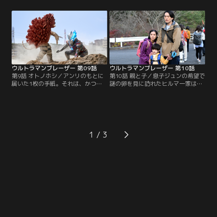
師でもある横峯教授のもとへ。そこ
ガロンの新装備“Mod.2”の実戦投入
で横峯から、ときに恵みの雨をもた
を決めるゲント。そして、今回の首
らし、ときに荒神となりすべてを奪
謀者である横峯のもとへは、彼を心
い去るという神のような存在、ニジ
から尊敬していたテルアキが説得に
カガチについて語られる。その時、
向かう。
ゲントのもとに巨大怪獣現出の知ら
せが届く。
ウルトラマンブレーザー 第09話
ウルトラマンブレーザー 第10話
第9話 オトノホシ／アンリのもとに
第10話 親と子／息子ジュンの希望で
届いた1枚の手紙。それは、かつて
謎の卵を見に訪れたヒルマ一家は、
音楽を通じて親交を深めたツクシホ
ベビーデマーガ誕生の瞬間に遭遇す
ウイチが率いる楽団のコンサートチ
る。防衛隊による捕獲活動のさな
ケットであった。そのさなか、宇宙
か、デマーガが現れる。子の元へ歩
より飛来した隕石から、ロボット怪
を進める親怪獣へ、防衛隊は攻撃を
獣ガラモンが姿を現す。ガラモンが
開始。避難の道中、身を挺して子を
謎の音波により行動をコントロール
守るデマーガを複雑な心境で見つめ
1
されていると気づいたアンリは、そ
るゲントの左腕に突如ブレーザーブ
の音波に思い当たる節があって…。
レスが出現する。