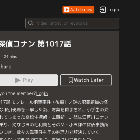
Watch now
Login
探偵コナン 第1017話
24
mins
Share
Play
Watch Later
 you the member?
Login
017話 モノレール狙撃事件（後編）／謎の犯罪組織の怪
な取引現場を目撃した為、毒薬を飲まされ、小学生の姿
れてしまった高校生探偵・工藤新一。彼は江戸川コナン
乗り、幼なじみの毛利蘭とその父・小五郎の探偵事務所
みつき、数々の難事件をその推理力で解決していく。
さくなっても頭脳は同じ。真実はいつもひとつ！