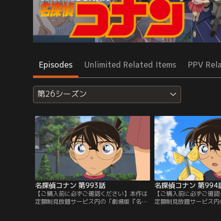
Episodes
Unlimited Related Items
PPV Rel
第26シーズン
名探偵コナン 第993話
名探偵コナン 第994
【ご購入前に必ずご確認ください】本作は
【ご購入前に必ずご確認
定額制見放題サービス内の「劇場版『名探
定額制見放題サービス内
偵コナン ハイウェイの堕天使』公開記念！
偵コナン ハイウェイの
TVシリーズ特別配信 疾風の拳撃！世良真
TVシリーズ特別配信 疾