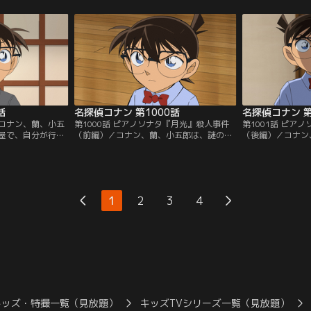
」にて3/14～
純・赤井一家セレクション」にて3/14～
ている。コナンた
ご加入の方は見放題
8/31まで配信中です。ご加入の方は見放題
験し楽しむが、イ
。／第994話 代
ページよりご視聴ください。／第995話 代
者の男性が銃で撃
優の徳園が、撮影
役・京極真（後編）／ドラマの撮影現場で
命する。小五郎は
俳優の徳園が転落。
よるものだと考え
話
名探偵コナン 第1000話
名探偵コナン 第
／コナン、蘭、小五
第1000話 ピアノソナタ『月光』殺人事件
第1001話 ピア
屋で、自分が行っ
（前編）／コナン、蘭、小五郎は、謎の依
（後編）／コナン
自慢げに話す会社員
頼人からの手紙で伊豆の小島・月影島に呼
豆の小島・月影島
かい”と思われるも
び出される。しかし、依頼人は12年前にピ
前村長の三回忌。
た同僚は苦笑い。
アノソナタ『月光』を弾きながら死亡した
れ始め現村長が遺
男は怒りに震えて
はずのピアニストだった。依頼主について
現場には血で書か
”被害者の一人で、
調べるため訪れた公民館で営まれていた前
り、コナンは犯人
1
2
3
4
員の様子を伺って
村長の三回忌。その最中、『月光』が流れ
取る……。
始め……。
キッズ・特撮一覧（見放題）
キッズTVシリーズ一覧（見放題）