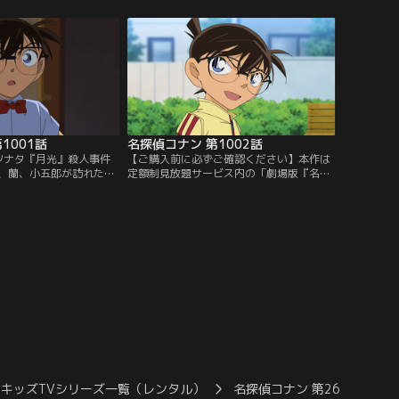
ちはポン菓子や鷹匠を体
たらしい。そんな中、理事長と事務長に違
ノシシ猟に出ていた経営
和感を持ったコナンたちは、理事長室を覗
たれ負傷し、目の前で絶
きに行くのだが……。
、鷹に驚いた際の暴発に
るが……。
1001話
名探偵コナン 第1002話
ノソナタ『月光』殺人事件
【ご購入前に必ずご確認ください】本作は
、蘭、小五郎が訪れた伊
定額制見放題サービス内の「劇場版『名探
。公民館で営まれていた
偵コナン ハイウェイの堕天使』公開記念！
その最中、『月光』が流
TVシリーズ特別配信 疾風の拳撃！世良真
体となって発見された。
純・赤井一家セレクション」にて3/14～
れた譜面が残されてお
8/31まで配信中です。ご加入の方は見放題
からのメッセージを読み
ページよりご視聴ください。／第1002話
米花商店街ダストミステリー／コナン達少
年探偵団は、学級活動で…。
キッズTVシリーズ一覧（レンタル）
名探偵コナン 第26シーズン