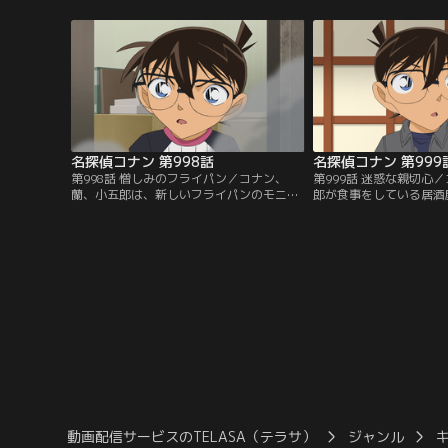
純・赤井一家セレクション」にて3/14～
純・赤井一家セレクション
8/31まで配信中です。ご加入の方は見放題
8/31まで配信中です。
ページよりご視聴ください。／第993話 代
ページよりご視聴ください
役・京極真（前編）／コナン、蘭、園子、
役・京極真（中編）／俳
京極、世良の5人で…。
現場の校舎四階から…。
名探偵コナン 第998話
名探偵コナン 第999
第998話 憎しみのフライパン／コナン、
第999話 迷惑な親切心
蘭、小五郎は、新しいフライパンのモニタ
郎が食事をしている居酒
ー会場にやってきた。社員たちによる紹介
てきた“親切”について
が終わり、社長が呼ばれるが、なかなか出
がいた。それは“おせっ
てこない。社長室からした悲鳴を聞いてコ
のばかりで話を聞いてい
ナンたちが駆けつけると、そこには胸から
一方、カウンターにいた
血を流した社長が倒れていた。警察による
いた。彼は“おせっかい
捜査が行われる中、敷地内にあった研究棟
あることを企みこの会社
で爆発が発生し……。
いた……。
動画配信サービスのTELASA（テラサ）
ジャンル