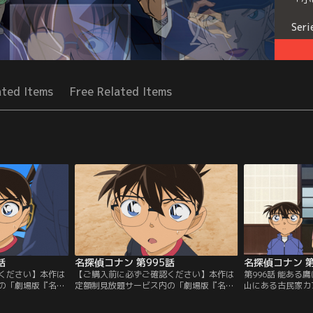
Seri
ated Items
Free Related Items
話
名探偵コナン 第995話
名探偵コナン 第
ください】本作は
【ご購入前に必ずご確認ください】本作は
第996話 能ある
の「劇場版『名探
定額制見放題サービス内の「劇場版『名探
山にある古民家カ
堕天使』公開記念！
偵コナン ハイウェイの堕天使』公開記念！
ン、蘭、小五郎。
風の拳撃！世良真
TVシリーズ特別配信 疾風の拳撃！世良真
ス≫が行われてい