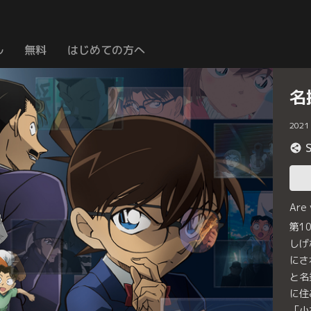
ル
無料
はじめての方へ
名
2021
Are
第1
しげ
にさ
と名
に住
「小