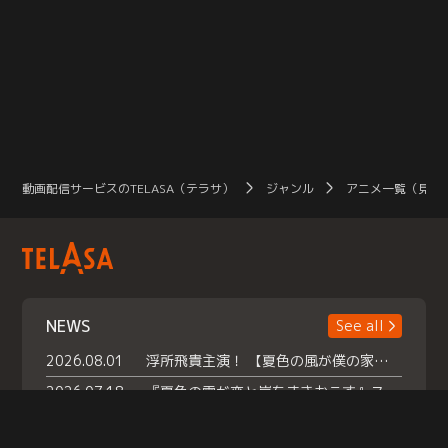
動画配信サービスのTELASA（テラサ）
ジャンル
アニメ一覧（見放
NEWS
See all
2026.08.01
浮所飛貴主演！ 【夏色の風が僕の家にやってきた】 本日よりテラサで独占配信スタート！
2026.07.18
『夏色の雲が恋と嵐をまきおこす』スペシャルメイキング 【Part1】2026年７月18日（土）23時30分～配信スタート！話題のシーンの裏側を大公開！豪華キャスト大集合！ 『武宮家 真夏の家族会議』開催！
2026.07.15
救命医・遥（今田）の《心揺さぶる過去》や、 麻酔科医・権野（船越英一郎）の《謎多きプライベート》など… 《知られざるエピソード》を独占配信！