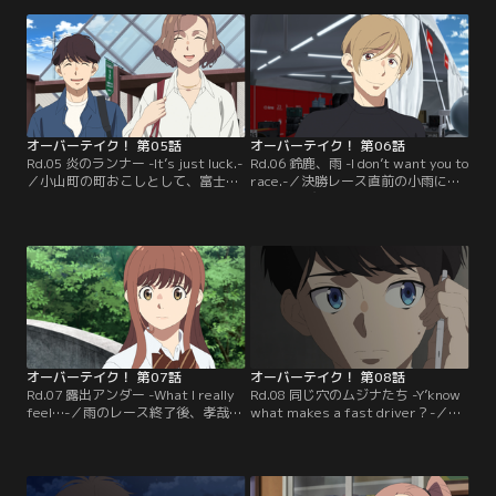
真にあった。不服そうにする悠だ
は以前彼に撮られた自分の写真が、
が、撮影は快調に進む。そんな彼を
無断でCMに使われていたことに腹
見て、孝哉は満更でもない表情を浮
を立てていたのだ。その日以降も、
かべる。無事にCMは撮り終わり、
悠は謝罪を受け入れられずにいた。
インタビューへと移るが、撮影クル
そんななか、雑誌の広告撮影に臨ん
ーからのとある質問に、悠は……。
でいた悠は…。
オーバーテイク！ 第05話
オーバーテイク！ 第06話
Rd.05 炎のランナー -It’s just luck.-
Rd.06 鈴鹿、雨 -I don’t want you to
／小山町の町おこしとして、富士ス
race.-／決勝レース直前の小雨に、
ピードウェイをゴールとするマラソ
タイヤ選びで悩む小牧モータース。
ン大会に参加することになった悠、
悠はそこで、あえてレインタイヤに
錮太郎、早月、俊軌、亜梨子。孝哉
変えない選択をする。悠の父親の事
も見守るなか、太の実況のもとにス
故は雨の日だった--。それを知り不
タートの狼煙が上げられた！ランナ
安げな孝哉にも、人物写真が撮れる
ーのリタイヤが続出して荒れ模様の
ようになった孝哉自身を例に挙
レース展開のなか、悠は早月と俊軌
げ…。
に喰らい付く。
オーバーテイク！ 第07話
オーバーテイク！ 第08話
Rd.07 露出アンダー -What I really
Rd.08 同じ穴のムジナたち -Y’know
feel…-／雨のレース終了後、孝哉か
what makes a fast driver？-／突
らの連絡が来なくなったことを心配
如ベルソリーゾのセカンドドライバ
する悠。そんな中で、三日月飲料か
ーにならないかと誘いを受けた悠。
らスポンサー離脱の報告が。それは
今後のキャリアを考えた太からの薦
孝哉が過去に撮影した震災時の写真
めもあり、戸惑いつつもベルソリー