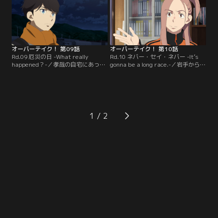
が原因だった。その責任を感じて連
ゾのピットガレージへと赴く。
絡が取れないのではないかと考えた
悠は、孝哉のことを理解できていな
かったと涙を流す。
オーバーテイク！ 第09話
オーバーテイク！ 第10話
Rd.09 厄災の日 -What really
Rd.10 ネバー・セイ・ネバー -It’s
happened？-／孝哉の自宅にあった
gonna be a long race.-／岩手から小
メモを頼りに、東北にやってきた
牧モータースに戻ってきた悠。彼は
悠。偶然も手伝い、どうにか彼と再
「ベルソリーゾの誘いを断ってき
会するも、ここに来た理由を問うと
た」と、事もなげに言い放つ。悠は
「用事があって」とはぐらかされて
プロではない今だからこそ、今しか
しまう。その用事が終わるまで付き
できないことを--このチームで表彰
合おうと腹を決める悠。だが次の
台に上がりたいと心を決めていた。
1
日。悠はなぜか孝哉に付き合い、
一方、そんな彼が表彰台に上がる姿
様々な名所を巡ることになる。
を撮るために…。