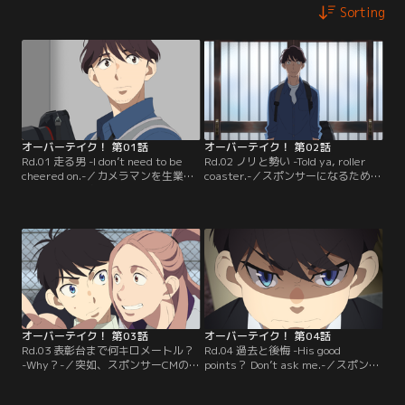
Sorting
オーバーテイク！ 第01話
オーバーテイク！ 第02話
Rd.01 走る男 -I don’t need to be
Rd.02 ノリと勢い -Told ya, roller
cheered on.-／カメラマンを生業と
coaster.-／スポンサーになるため
している眞賀孝哉は、その日、仕事
に、小牧モータースの事務所へ訪れ
の紹介を受けてレースサーキットに
た孝哉。だが、レースにかかる費用
足を運んでいた。「F4」のパドック
は彼の目算より遥かに高額だった。
へと立ち寄った彼は、小牧モーター
さらにライバルであるチーム「ベル
スのレーサーである浅雛悠と出会
ソリーゾ」の本社へ仕事で潜り込ん
う。レースへ赴く彼に「頑張って
だ彼は、レーサー育成に巨大なコス
ね」と声をかける孝哉。
トをかけていることを知る。
オーバーテイク！ 第03話
オーバーテイク！ 第04話
Rd.03 表彰台まで何キロメートル？
Rd.04 過去と後悔 -His good
-Why？-／突如、スポンサーCMの撮
points？ Don’t ask me.-／スポンサ
影をすることになった悠。その原因
ーCMのお披露目会には、怒り顔の
は、孝哉が間違って冴子に送った写
悠と平謝りの孝哉の姿があった。悠