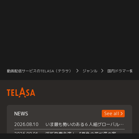
動画配信サービスのTELASA（テラサ）
ジャンル
国内ドラマ一覧（
NEWS
See all
2026.08.10
いま最も勢いのある６人組グローバルグル ープ NCT WISHの地上波初冠特番 『NCT WISHの放課後グランプリ』放送決定 メンバーたちが３ペアに分かれ 【平成】をテーマにしたスペシャル企画 で対決 番組撮り下ろしのパフォーマンスも！ TELASA（テラサ）では放送終了後から オリジナルコンテンツを大量配信！
2026.08.01
浮所飛貴主演！ 【夏色の風が僕の家にやってきた】 本日よりテラサで独占配信スタート！