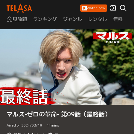
Watch now
見放題
ランキング
ジャンル
レンタル
無料
は
マルス-ゼロの革命- 第09話（最終話）
Aired on 2024/03/19
44
mins