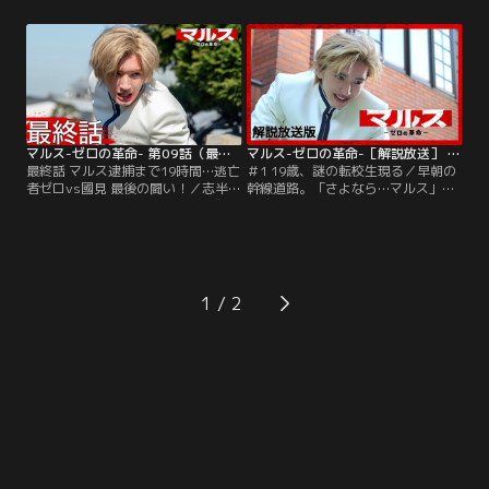
（江口洋介）と決別した貴城香恋
れた携帯電話が日本中で使えなくな
（吉川愛）も復帰。【マルス】があ
るという前代未聞の緊急事態が発
らためて動き出そうとする中、桜明
生。しかも周到に張り巡らされた罠
学園一帯の携帯が突如としてフリー
により、そのサイバーテロの首謀者
ズし使えなくなる！
は【マルス】だということにされて
しまう！
マルス-ゼロの革命- 第09話（最終話）
マルス-ゼロの革命-［解説放送］ 第01話
最終話 マルス逮捕まで19時間…逃亡
＃1 19歳、謎の転校生現る／早朝の
者ゼロvs國見 最後の闘い！／志半ば
幹線道路。「さよなら…マルス」そ
でこの世を去った仲間の想いを成し
う呟くと、桜明学園高校3年の逢沢
遂げるため、密かに通じていた大城
渾一（板垣李光人）は、道路の中央
大木＝ウド（戸塚純貴）から國見
を目指し歩き始めた。と、そこにど
（江口洋介）がサイバーテロを企て
こからともなく現れた全身白い服を
ていた証拠のデータを受け取るため
着た謎の青年（道枝駿佑）の姿が。
向かった待ち合わせ場所に國見が先
そして、青年は渾一のスマホを拾い
1
回りして現れ、激しく動揺するゼロ
上げ、勝手に動画を撮り始めた。
（道枝駿佑）。