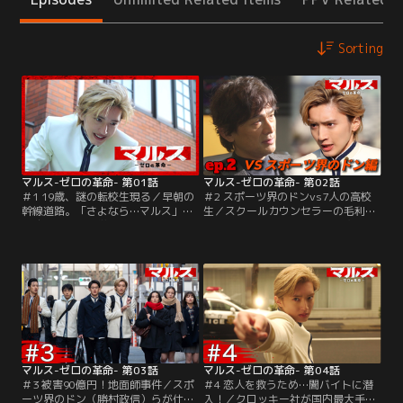
Sorting
マルス-ゼロの革命- 第01話
マルス-ゼロの革命- 第02話
＃1 19歳、謎の転校生現る／早朝の
＃2 スポーツ界のドンvs7人の高校
幹線道路。「さよなら…マルス」そ
生／スクールカウンセラーの毛利
う呟くと、桜明学園高校3年の逢沢
（野間口徹）が校内で違法薬物の原
渾一（板垣李光人）は、道路の中央
材料となる植物を栽培し、さらには
を目指し歩き始めた。と、そこにど
生徒をクスリ漬けにしていたことを
こからともなく現れた全身白い服を
世に暴き出すというセンセーショナ
着た謎の青年（道枝駿佑）の姿が。
ルな配信で、新生【マルス】として
そして、青年は渾一のスマホを拾い
活動を始めることになった美島零＝
上げ、勝手に動画を撮り始めた。
ゼロ（道枝駿佑）率いる7人の高校
生たち。
マルス-ゼロの革命- 第03話
マルス-ゼロの革命- 第04話
＃3 被害90億円！地面師事件／スポ
＃4 恋人を救うため…闇バイトに潜
ーツ界のドン（勝村政信）らが仕掛
入！／クロッキー社が国内最大手の