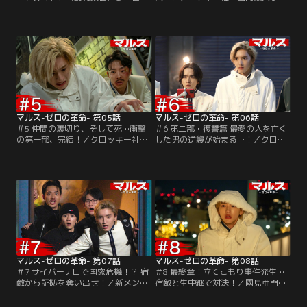
けた闇のプロジェクトを暴き、若き
総合流通企業との業務提携を発表す
トップランナー（日向亘）を救った
る会見場に潜り込んだ美島零＝ゼロ
生配信を経てフォロワー数も30万を
（道枝駿佑）と逢沢渾一（板垣李光
突破し、次なるネタを探していた
人）。ゼロは、多数の報道陣が集ま
【マルス】。貴城香恋（吉川愛）に
る場で國見亜門（江口洋介）に「ク
促された桜庭杏花（横田真悠）は、
ロッキー社の個人情報流出疑惑」に
美島零＝ゼロ（道枝駿佑）たちに1
ついてぶつける、という危険な賭け
年前に起きた地面師による不動産詐
に出る！
欺事件の新聞記事を見せる。
マルス-ゼロの革命- 第05話
マルス-ゼロの革命- 第06話
＃5 仲間の裏切り、そして死…衝撃
＃6 第二部・復讐篇 最愛の人を亡く
の第一部、完結！／クロッキー社の
した男の逆襲が始まる…！／クロッ
個人情報流出を告発する動画を公開
キー社の國見亜門（江口洋介）から
した美島零＝ゼロ（道枝駿佑）ら動
名誉毀損で訴えることを公表された
画集団【マルス】。しかし、一枚上
美島零（道枝駿佑）たち【マル
手をいく國見の策により、【マル
ス】。「【マルス】を社会から排除
ス】は“フェイク動画”を流したとし
せよ」と世論を扇動する動画配信者
て、クロッキー社から名誉毀損で訴
≪ミスターK≫によってアンチコメ
えられることに！
ントが増殖し、いよいよ追い込まれ
た【マルス】は当面の活動を休止す
ることに…。
マルス-ゼロの革命- 第07話
マルス-ゼロの革命- 第08話
＃7 サイバーテロで国家危機！？ 宿
＃8 最終章！立てこもり事件発生…
敵から証拠を奪い出せ！／新メンバ
宿敵と生中継で対決！／國見亜門
ーに不破壮志（日向亘）を迎え、父
（江口洋介）が仕掛けたウイルスに
であるクロッキー社CEOの國見亜門
よってSNSクロッキーのアプリを入