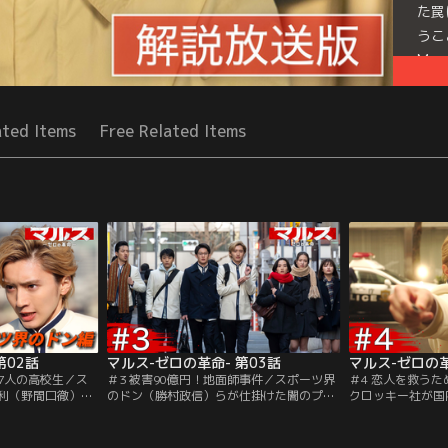
た罠
うこ
Mor
Seri
ated Items
Free Related Items
第02話
マルス-ゼロの革命- 第03話
マルス-ゼロの革
＃3 被害90億円！地面師事件／スポーツ界
＃4 恋人を救う
利（野間口徹）が
のドン（勝村政信）らが仕掛けた闇のプロ
クロッキー社が国
となる植物を栽培
ジェクトを暴き、若きトップランナー（日
との業務提携を発
リ漬けにしていた
向亘）を救った生配信を経てフォロワー数
だ美島零＝ゼロ（
うセンセーショナ
も30万を突破し、次なるネタを探していた
（板垣李光人）。