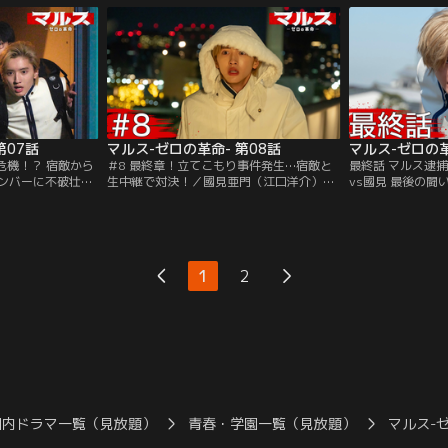
ス】として活動を
【マルス】。貴城香恋（吉川愛）に促され
集まる場で國見亜
零＝ゼロ（道枝駿
た桜庭杏花（横田真悠）は、美島零＝ゼロ
ッキー社の個人情
たち。
（道枝駿佑）たちに1年前に起きた地面師
つける、という危
による不動産詐欺事件の新聞記事を見せ
る。
第07話
マルス-ゼロの革命- 第08話
危機！？ 宿敵から
＃8 最終章！立てこもり事件発生…宿敵と
最終話 マルス逮
ンバーに不破壮志
生中継で対決！／國見亜門（江口洋介）が
vs國見 最後の
あるクロッキー社
仕掛けたウイルスによってSNSクロッキー
った仲間の想いを
洋介）と決別した貴
のアプリを入れた携帯電話が日本中で使え
通じていた大城大
。【マルス】があ
なくなるという前代未聞の緊急事態が発
ら國見（江口洋介
る中、桜明学園一
生。しかも周到に張り巡らされた罠によ
ていた証拠のデー
リーズし使えなく
り、そのサイバーテロの首謀者は【マル
た待ち合わせ場所
1
2
ス】だということにされてしまう！
れ、激しく動揺す
国内ドラマ一覧（見放題）
青春・学園一覧（見放題）
マルス-