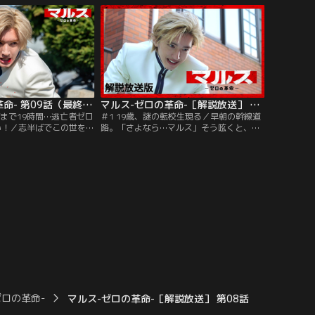
門（江口洋介）に「クロ
ルス】は“フェイク動画”を流したとして、
報流出疑惑」についてぶ
クロッキー社から名誉毀損で訴えられるこ
険な賭けに出る！
とに！
マルス-ゼロの革命- 第09話（最終話）
マルス-ゼロの革命-［解説放送］ 第01話
捕まで19時間…逃亡者ゼロ
＃1 19歳、謎の転校生現る／早朝の幹線道
闘い！／志半ばでこの世を去
路。「さよなら…マルス」そう呟くと、桜
成し遂げるため、密かに
明学園高校3年の逢沢渾一（板垣李光人）
木＝ウド（戸塚純貴）か
は、道路の中央を目指し歩き始めた。と、
）がサイバーテロを企て
そこにどこからともなく現れた全身白い服
タを受け取るため向かっ
を着た謎の青年（道枝駿佑）の姿が。そし
に國見が先回りして現
て、青年は渾一のスマホを拾い上げ、勝手
るゼロ（道枝駿佑）。
に動画を撮り始めた。
ゼロの革命-
マルス-ゼロの革命-［解説放送］ 第08話