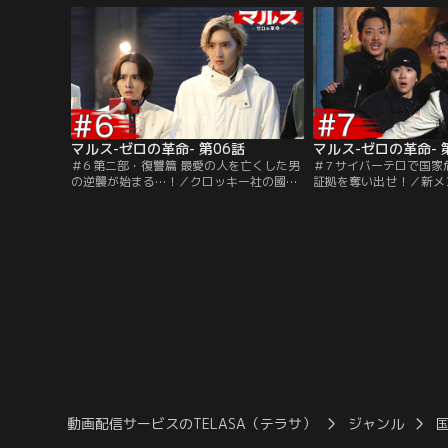
を着た謎の青年（道枝駿佑）の姿が。そし
ルな配信で、新生【マル
て、青年は渾一のスマホを拾い上げ、勝手
始めることになった美島
に動画を撮り始めた。
佑）率いる7人の高校生
マルス-ゼロの革命- 第06話
マルス-ゼロの革命- 
＃6 第二部・復讐篇 最愛の人を亡くした男
＃7 サイバーテロで国家
の逆襲が始まる…！／クロッキー社の國見
証拠を奪い出せ！／新メ
亜門（江口洋介）から名誉毀損で訴えるこ
（日向亘）を迎え、父で
とを公表された美島零（道枝駿佑）たち
CEOの國見亜門（江口
【マルス】。「【マルス】を社会から排除
城香恋（吉川愛）も復帰
せよ」と世論を扇動する動画配信者≪ミス
らためて動き出そうとす
ターK≫によってアンチコメントが増殖
帯の携帯が突如としてフ
し、いよいよ追い込まれた【マルス】は当
なる！
面の活動を休止することに…。
動画配信サービスのTELASA（テラサ）
ジャンル