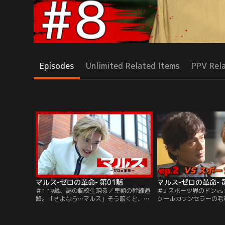
Episodes
Unlimited Related Items
PPV Rel
マルス-ゼロの革命- 第01話
マルス-ゼロの革命- 
＃1 19歳、謎の転校生現る／早朝の幹線道
＃2 スポーツ界のドンvs7人の高校生／ス
路。「さよなら…マルス」そう呟くと、桜
クールカウンセラーの毛
明学園高校3年の逢沢渾一（板垣李光人）
校内で違法薬物の原材料
は、道路の中央を目指し歩き始めた。と、
し、さらには生徒をクス
そこにどこからともなく現れた全身白い服
ことを世に暴き出すとい