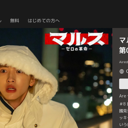
ル
無料
はじめての方へ
マ
第
Aire
Are
＃8
國見
ッキ
いう