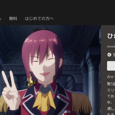
ル
無料
はじめての方へ
ひ
Aire
Are
第5
ミリ
てお
中、
遇し
れる