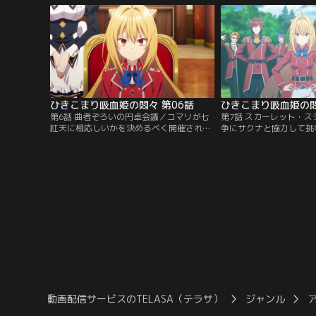
る。彼女の口から伝えられたのは、コマリ
グもしっかりこなし、さ
が帝国軍を率いる『七紅天大将軍』に任命
入れてごきげん。七紅天
されたということ。七紅天に求められるの
スタートを切ったコマリ
は…。【提供：バンダイチャンネル】
のヨハンが正面から決闘
【提供：バンダイチャン
ひきこまり吸血姫の悶々 第06話
ひきこまり吸血姫の悶
第6話 曲者ぞろいの円卓会議／コマリが七
第7話 スカーレット・
紅天に相応しいかを決めるべく開催された
争にサクナと協力して挑
七紅天会議。コマリの実力を疑うフレーテ
リだが、サクナの正体は
はここぞとばかりにコマリを口撃、しかし
イだった。サクナは家族
言われっぱなしに我慢ならなくなったコマ
いて組織に反抗できずに
リはつい煽り返してしまい会議は紛糾。さ
決案を求め、同じく『逆
らに死人まで出る大混乱に。激怒したフレ
たミリセントの元に相談
ーテはコマリに堂々と宣戦布告するが…。
していよいよ始まった七
【提供：バンダイチャンネル】
の部下は開始早々フレー
【提供：バンダイチャン
動画配信サービスのTELASA（テラサ）
ジャンル