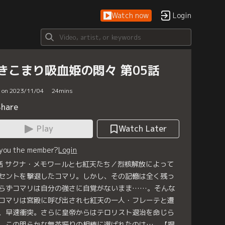
Watch now
Login
きこまり吸血姫の悶々 第05話
d on 2023/11/04
24
mins
Share
Play
Watch Later
 you the member?
Login
話 サクナ・メモワールと七紅天たち／烈核解放によって
セントを撃退したコマリ。しかし、その記憶は全く残っ
らずコマリは自分の強さに自覚がないまま……。そんな
コマリは宮殿に呼び出され七紅天の一人・フレーテと遭
、早速衝突。さらに皇帝からはテロリスト退治を命じら
。この明らかな無茶振りの相棒に選ばれたのは…。【提