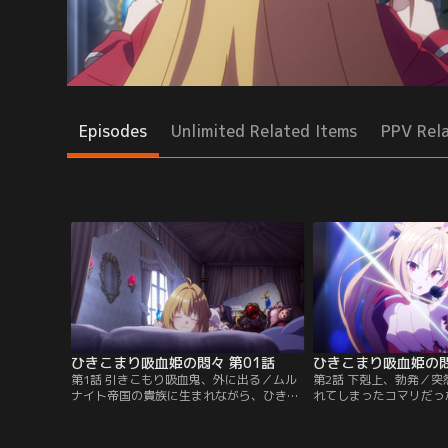
Episodes
Unlimited Related Items
PPV Rel
ひきこまり吸血姫の悶々 第01話
ひきこまり吸血姫の悶
第1話 引きこもり吸血鬼、外に出る／ムル
第2話 下剋上、勃発／
ナイト帝国の貴族に生まれながら、ひきこ
れてしまったコマリだっ
もり生活をエンジョイするテラコマリ・ガ
ハッタリによって下剋上
ンデスブラッド。そんなある日、彼女の前
返り討ちにし、初めての
に専属メイドを名乗るヴィルヘイズが現れ
る。変人だらけの部下た