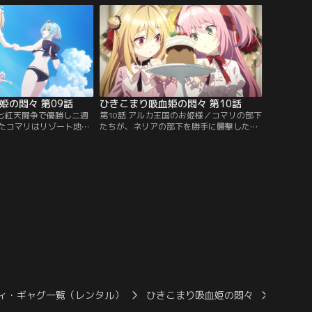
耳にして、コマリはその
され七紅天の一人・フレーテと遭遇し、早
制止も振り切り戦いを覚
速衝突。さらに皇帝からはテロリスト退治
同じ学院に通いながら、
を命じられる。この明らかな無茶振りの相
進んできた二人が…。
棒に選ばれたのは…。【提供：バンダイチ
チャンネル】
ャンネル】
姫の悶々 第09話
ひきこまり吸血姫の悶々 第10話
／七紅天闘争で優勝し二週
第10話 アルカ王国のお姫様／コマリの部下
たコマリはリゾート地へ
たちが、ネリアの部下を勝手に襲撃したこ
ルやサクナたちと海辺で
とでゲラ＝アルカ共和国とムルナイト帝国
が、ここへ彼女たちを招
の関係は一気に最悪に。その代わり天照楽
戦いでコマリが大きな被
土と同盟を組んだことで国家間のパワーバ
ラ＝アルカ共和国だっ
ランスは維持できたかに見えたが、ゲラ＝
かにおびえるコマリの前
アルカ共和国は同盟を結んだ二国に対して
ゲラ＝アルカの八英将ネ
宣戦布告を行ってきた。コマリが連れ込ま
ンダイチャンネル】
れた城塞都市フォールは早速攻め込ま
れ…。【提供：バンダイチャンネル】
ィ・ギャグ一覧（レンタル）
ひきこまり吸血姫の悶々
ひきこま