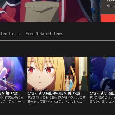
供：
Seri
ated Items
Free Related Items
々 第02話
ひきこまり吸血姫の悶々 第03話
ひきこまり吸血
突然七紅天に任命さ
第3話 ひきこもり吸血姫の闇／ヴィルの策
第4話 孤紅の恤
たが、ラッキーと
略もあってヨハンをコテンパンにしたコマ
るため、ミリセン
を狙う部下を見事
リ。おかげで部下たちの間ではコマリンフ
じたコマリ。やっ
戦争でも勝利を飾
ィーバーが巻き起こり、他国との戦争も連
ミリセントは3年
ちとのミーティン
戦連勝。だがその祝勝会の場に一人の少女
真相を語り始める