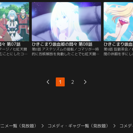
らには騎獣も手に
が姿を見せる。彼女の名はミリセント。過
意に満ちた言葉を
として順風満帆の
去にコマリとの因縁を持つ相手だった。突
場にいたヨハンの
だが、そこへ部下
然のミリセントの襲撃にコマリは全く反応
悟する。3年前、
を挑んできた。
できず、かばったベリウスが刺されてしま
まったく別の道を
ネル】
う。【提供：バンダイチャンネル】
【提供：バンダイ
々 第07話
ひきこまり吸血姫の悶々 第08話
ひきこまり吸血
ステージ／七紅天闘
第8話 アステリズムの廻転／コマリが一時
第9話 翦劉茶会
むことにしたコマ
的に烈核解放を発動したことで七紅天闘争
間の休暇を手にし
『逆さ月』のスパ
は一気に大詰めへ。戦場は崩壊し舞台の上
と旅立った。ヴィ
を人質に取られて
に立っているのはコマリとサクナだけに。
はしゃぐコマリだ
いた。サクナは解
そのサクナの精神魔法マインド・リフレイ
待したのは先日の
さ月』の一員だっ
ンによって、コマリはサクナの記憶を追体
害をもたらしたゲ
に向かう……。そ
験する。サクナの真の力と精神の歪みを知
た！罠の予感に密
1
2
紅天闘争、コマリ
ったコマリは、それでもサクナを受け入れ
に姿を見せたのは
テに煽られ…。
ようとする。【提供：バンダイチャンネ
リア。【提供：バ
ネル】
ル】
アニメ一覧（見放題）
コメディ・ギャグ一覧（見放題）
コメデ