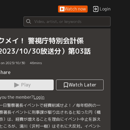
Watch now
Login
クメイ！ 警視庁特別会計係
2023/10/30放送分）第03話
d on 2023/10/30
46
mins
Share
Play
Watch Later
 you the member?
Login
 一日警察署長イベントで経費削減せよ！／毎年恒例の一
察署長イベントに刑事課が駆り出されると知った円（橋
奈）は、経費が増えることを理由にイベント中止を訴え
ところが、湯川（沢村一樹）はそれに大反対。イベント