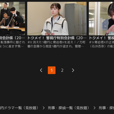
ョッピングモール
樹）はそれに大反対。イベントを誰よりも
は、その理由を湯
犯行予告の電話を
楽しみにしており、中止にするならストラ
ける。そんななか
定。
イキするとまで言い出す。そこで円は、イ
唯一の手がかりは
ベント開催の代わりに…。
いた植物片で、専
要に。
トクメイ！ 警視庁特別会計係（2023/11/27放送分）第07話
トクメイ！ 警視庁特別会計係（2023/12/04放送分）第08話
！転落事件に隠され
＃8 消えた1億円と脅迫者Xを追え！／万町
＃9 脅迫者Xの
ように進まず焦り
署の金庫から現金1億円が盗まれ、管理責
（石井杏奈）の転
奈）。そんな中、
任者だった須賀（佐藤二朗）は懲戒処分が
いた湯川班。その
件が発生。被害者
濃厚となり、円（橋本環奈）は心配でたま
樹）の情報屋・片
い、2日後にその所
らない。そんななか、さゆり（松本まり
に殺された。死亡
ッカー・ウォール
か）たちが、元警察官僚で政治家の小田切
とから湯川は容疑
湯川（沢村一樹）
誠（堀川りょう）が新聞記者の芹沢詩織
から外される。中
1
2
ーを事情聴取する
（石井杏奈）と通話している音声データを
実を証明しようと
に頼むが…。
入手。
すると宣言。
国内ドラマ一覧（見放題）
刑事・探偵一覧（見放題）
刑事・探