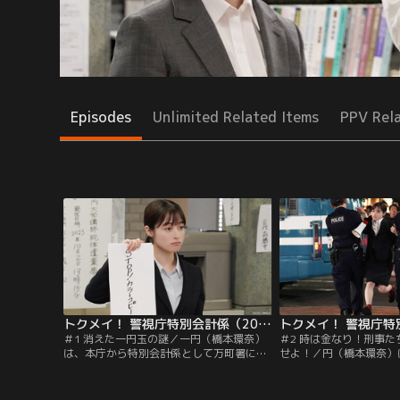
Episodes
Unlimited Related Items
PPV Rel
トクメイ！ 警視庁特別会計係（2023/10/16放送分）第01話
＃1 消えた一円玉の謎／一円（橋本環奈）
＃2 時は金なり！刑事
は、本庁から特別会計係として万町署に派
せよ！／円（橋本環奈）
遣された警察官。警察の財政破綻を回避す
減らすことで経費削減を
べく、所轄署の経費削減の特命を与えられ
事件が起きず湯川班のメ
る。早速、捜査費20％カットを命じられる
ろうとする中、運が悪す