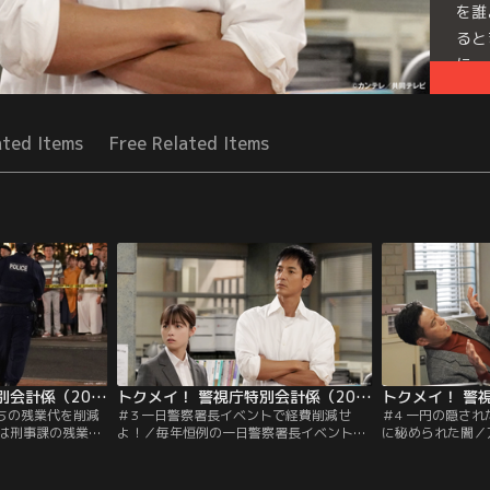
を誰
ると
に…
Seri
ated Items
Free Related Items
トクメイ！ 警視庁特別会計係（2023/10/23放送分）第02話
トクメイ！ 警視庁特別会計係（2023/10/30放送分）第03話
たちの残業代を削減
＃3 一日警察署長イベントで経費削減せ
＃4 一円の隠さ
は刑事課の残業を
よ！／毎年恒例の一日警察署長イベントに
に秘められた闇／
もくろむ。珍しく
刑事課が駆り出されると知った円（橋本環
た隠しカメラの存
ンバーが定時で帰
奈）は、経費が増えることを理由にイベン
一樹）は、円（橋
ぎるゆえに“疫病
ト中止を訴える。ところが、湯川（沢村一
と考えていた。追