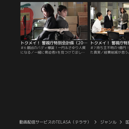
が、強行犯係係長の湯川哲郎（沢村一樹）
神”と呼ばれる円が、シ
は猛反発。器物破損による補修費、情報屋
に爆弾を仕掛けたという
との交流費など湯川は多額の出費を生み出
受け、湯川班の残業が確
す張本人だったが…。
トクメイ！ 警視庁特別会計係（2023/11/20放送分）第06話
＃6 最凶のバディ爆誕！一円＆さゆり人質
＃7 持ち主不明の1億円
になる／一緒に脅迫者Xを見つけてほしい
た真実／経費削減が思う
という円（橋本環奈）の頼みに、意外にも
を見せ始める円（橋本環
興味を示したのはさゆり（松本まりか）だ
商業ビルの階段で転落事
った。感激した円はさゆりをおすすめの喫
は1億円が入った鞄を拾
茶店へ連れて行く。ところが、2人が店へ
有権を得るハラン人のノ
入ると店内は人気がなく…突然、男たちに
（小久保寿人）だった。
襲われてしまう。男たちは未成年で、高額
は言葉が通じないノッカ
収入アルバイトの広告を見て集まった…。
ため通訳を呼びたいと円
動画配信サービスのTELASA（テラサ）
ジャンル