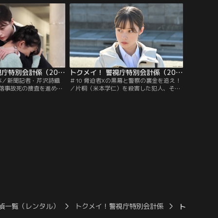
川班のメンバーに打ち明
設置され、警視庁から日下部管理官（浅利
、募金強盗事件が発生。
陽介）がやって来る。日下部は円と顔見知
被疑者の足跡に付着して
りのようだが、円は何やら警戒している様
門家による同定調査が必
子。日下部が捜査に力を貸してほしい
と…。
トクメイ！ 警視庁特別会計係（2023/12/11放送分）第09話
トクメイ！ 警視庁特別会計係（2023/12/18放送分）第10話
正体／新聞記者・芹沢詩織
＃10 脅迫者Xの黒幕と警察の裏金を追え！
落事故死の捜査を進めて
／片桐（米本学仁）を殺害した犯人、そし
さなか、湯川（沢村一
て脅迫者Xとして窃盗犯係の真壁（安藤嗣
桐（米本学仁）が何者か
海）を逮捕した湯川班。1億円の窃盗犯も
推定時刻に現場にいたこ
真壁だと分かり、背後には警察の威信に関
者となり、湯川班は捜査
わるある重大な秘密が隠されていた--。真
西（徳重聡）は湯川の無
壁は片桐殺しは湯川（沢村一樹）の指示だ
、命令に背いてでも捜査
ったと話し、湯川は再び警察から追われる
ことに。湯川が殺人を犯すなど…。
偵一覧（レンタル）
トクメイ！警視庁特別会計係
トクメイ！ 