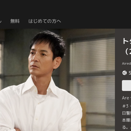
ル
無料
はじめての方へ
ト
（
Aire
Are
＃3
日警
本環
る。