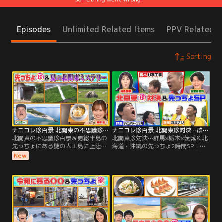
Episodes
Unlimited Related Items
PPV Related I
Sorting
ナニコレ珍百景 北関東の不思議珍百景＆房総半島の先っちょにある謎の人工島に上陸SP（2026/08/02放送分）
ナニコレ珍百景 北関東珍対決…群馬×栃木×茨城＆北海道・沖縄の先っちょ2時間SP！（2026/07/19放送分）
北関東の不思議珍百景＆房総半島の
北関東珍対決…群馬×栃木×茨城＆北
先っちょにある謎の人工島に上陸SP
海道・沖縄の先っちょ2時間SP！／
／▼北関東の夏の不思議珍百景 ・群
▼北関東3県 「群馬vs栃木vs茨城」
New
馬…川の土手に巨大な滑り台！？＆
珍百景バトルSP！群馬代表：タイム
世界的にも珍しい〇〇色の虹！・茨
マシーン3号 栃木代表：U字工事 茨
城…何のため！？集落にある小屋＆
城代表：カミナリ ・日本でここだ
不思議スイーツのお店 ・栃木…河原
け！？珍スポット対決！・珍百景
に〇〇のための巨大な石▼千葉の先
な“道の駅”対決！・地域ならでは！
っちょに… 房総半島の先っちょで発
不思議なモノ・ミステリー対決▼北
見！普段は立ち入れない秘密の人工
海道の先っちょに…壮大な絶景広が
島に上陸！
る世界遺産