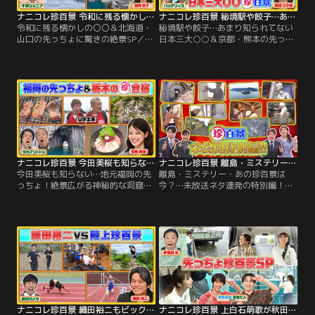
ナニコレ珍百景 令和に残る懐かしの〇〇＆北海道・山口の先っちょに驚きの絶景SP（2026/07/12放送分）
ナニコレ珍百景 秘境駅や餃子…あまり知られてない日本三大○○＆京都・熊本の先っちょ（2026/07/05放送分）
令和に残る懐かしの〇〇＆北海道・
秘境駅や餃子…あまり知られてない
山口の先っちょに驚きの絶景SP／▼
日本三大○○＆京都・熊本の先っち
令和の今も残り続ける…懐かしの珍
ょ／▼日本一深い！？鉄道ファン必
百景 ・チャルメラで知らせる…ラー
見の三大秘境駅 ▼食べたことあ
メン屋台 ・ラッパで知らせる…豆腐
る！？意外と知らない五大名飯は？
の引き売り ・縄文時代から受け継
▼知ってた！？日本三大餃子…宇都
ぐ…たった1人で伝統漁 ▼集落にた
宮、浜松と〇〇 ▼京都の先っちょに
った1人で生活！？意外な楽しみと
は…歴史的に貴重な灯台＆絶景の夕
は？ ▼北海道の先っちょに…野生の
日 ▼熊本・天草の先っちょには…天
ラッコが見られる絶景！
草四郎が攻め落とせなかったお城
ナニコレ珍百景 今田美桜も知らない…地元福岡の先っちょ！絶景広がる神秘的な洞窟（2026/06/28放送分）
ナニコレ珍百景 離島・ミステリー・あの珍百景は今？…未放送ネタ連発の特別編！（2026/06/27放送分）
今田美桜も知らない…地元福岡の先
離島・ミステリー・あの珍百景は
っちょ！絶景広がる神秘的な洞窟／
今？…未放送ネタ連発の特別編！／
▼U字工事の栃木珍百景合宿 ・韓国
▼あの珍百景は今？・小6で気象予
の宮殿のような建物…実は〇〇だっ
報士の国家資格を取得…2年経って
た！？・なぜ？老人ホーム内にスケ
今どうしてる？・山奥の川辺の岩に
ボーパーク！？▼今田美桜の地元・
描かれた女性の顔…17年経って今ど
福岡ならでは！学校あるある ・体育
うなってる？▼ミステリー珍百景 ・
館での掛け声が独特すぎる！？・机
山の上にある謎の建造物…誰が何の
の引き出しに〇〇がある！？▼シー
ために作った？・店前にこちらを覗
ル帳、麻辣湯…本当に流行ってる？
く不気味な像…なぜこんなものがあ
全国一斉調査
る？
ナニコレ珍百景 織田裕二もビックリ！陸上珍百景＆北海道に女人禁制の先っちょが！？（2026/06/21放送分）
ナニコレ珍百景 上白石萌歌が秋田の先っちょ大調査！＆M！LKが驚いた三重の先っちょSP（2026/06/07放送分）