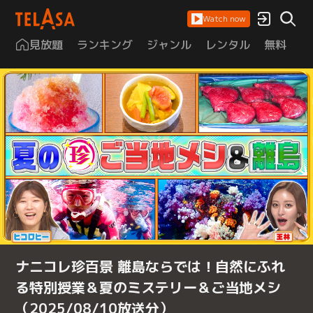
Watch now
見放題
ランキング
ジャンル
レンタル
無料
は
ナニコレ珍百景 離島ならでは！自然にふれ
る特別授業＆夏のミステリー＆ご当地メシ
（2025/08/10放送分）