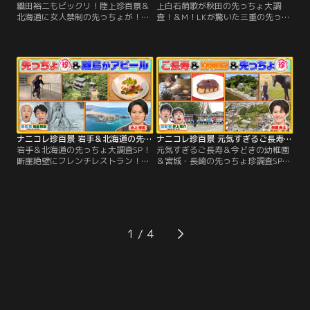
織田裕二もビックリ！陸上珍百景＆
上白石萌歌が秋田の先っちょ大調
北海道に女人禁制の先っちょが！？
査！＆M！LKが驚いた三重の先っち
／▼陸上珍百景 ・ジャグリングしな
ょSP／▼先っちょには何があ
がら走る「ジョグリング」 ・サルが
る！？・珍百景ファンの上白石萌歌
お手本！？四足歩行で100m走 ・女
が堀内健と秋田・男鹿半島へ！！名
子大生が標高2000m以上の山を駆け
物なまはげ体験や〇〇に会える水族
抜ける「スカイランニング」 ・86歳
館 ・三重の離島…誰が何のために作
400m走の現役アスリート ・80歳で
った？先っちょに謎の形をした石碑
ベンチプレス100kgを持ち上げる超
▼新企画！田舎のお店は珍百景！？
人
鹿児島の田舎町にある民宿…何を売
ってて、どんなお客がくる？
ナニコレ珍百景 岩手＆北海道の先っちょ大調査SP！断崖絶壁にフレンチレストラン！？（2026/05/24放送分）
ナニコレ珍百景 元気すぎるご長寿＆今どきの幼稚園＆宮城・長崎の先っちょ珍調査SP（2026/05/17放送分）
岩手＆北海道の先っちょ大調査SP！
元気すぎるご長寿＆今どきの幼稚園
断崖絶壁にフレンチレストラン！？
＆宮城・長崎の先っちょ珍調査SP／
／▼先っちょには何がある！？・北
▼深夜から翌日まで働きまくり！？
海道 えりも町の先っちょに…実は〇
85歳のパン屋さん ▼365日休みな
〇体験ができる施設！・岩手の先っ
し！？現役競走馬を育てる100歳 ▼
ちょに…シェフ1人で営む人気〇〇
先っちょには何がある！？・長崎県
レストラン！▼宮城・松島にある離
平戸の先っちょに…2000年間入れな
島のアピール珍百景 島の奥の絶壁に
かった〇〇 ・宮城県 気仙沼の先っ
1
手彫りの女性像！子どもたちオスス
ちょに…ジンベエザメの〇〇があっ
メの珍スポットは！？
た！