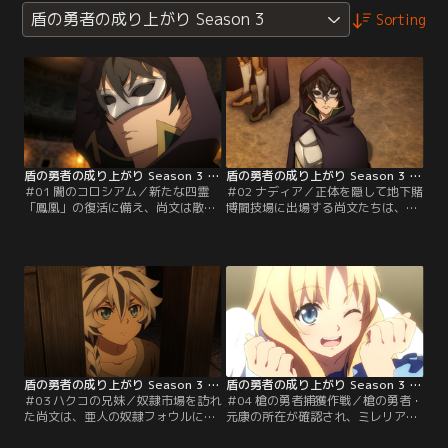
盾の勇者の成り上がり Season 3
Sorting
盾の勇者の成り上がり Season 3 第01話
盾の勇者の成り上がり Season 3 第02話
＃01 闇のコロシアム／新たな四霊
＃02 ナディア／正体を隠して地下賭
「鳳凰」の復活に備え、尚文は散り
博闘技場に出場する尚文たちは、闘
散りになったルロロナ村出身の亜人
技場内外に渦巻く欲望と無法ぶりを
を取り戻そうとする。だが亜人の奴
身をもって知りながら勝ち進んでい
隷たちはある理由で買い占められて
く。そして、ついに迎えた決勝戦。
いた。尚文は彼らを救うため、商人
ラフタリアは対戦相手の特徴に聞き
と傭兵の国ゼルトブルへ向かう。
覚えがあるようで……。
盾の勇者の成り上がり Season 3 第03話
盾の勇者の成り上がり Season 3 第04話
＃03 ハクコの兄妹／奴隷市場を訪れ
＃04 槍の勇者捕獲作戦／槍の勇者・
た尚文は、亜人の奴隷フォウルに病
元康の所在が確認され、ミレリアに
気の妹を救ってほしいと懇願され
説得を頼まれた尚文。領地はエクレ