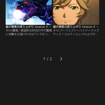
きわ大きな卵を渡される。その卵
あった。追跡を急ぐ尚文に、大きな
は、なんとドラゴンの卵で……！？
決断の刻が迫る。
盾の勇者の成り上がり Season 3 第09話
盾の勇者の成り上がり Season 3 第10話
＃09 魔竜／絶望的な状況の中で魔竜
＃10 パーフェクト＝ハイド＝ジャス
に攻撃を仕掛けたのはアトラだっ
ティス／メルティとレベル上げがし
た。その攻撃は魔竜にも届くが、洞
たいフィーロと、仕事が山積みのメ
窟が半壊。尚文たちは濁流に飲まれ
ルティ。二人の事情を考慮した尚文
てしまう。体勢を整える中、ウィン
は、ある宣言を行う。そんな中、今
ディアは父との暮らしを思い出し、
も地下賭博闘技場に出場するセイン
ある事実に気づく。
から、闘技場を渡り歩く弓使いの噂
を聞かされる。
1