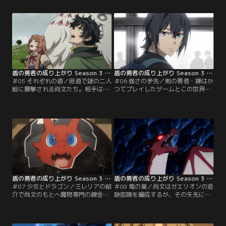
る。代価を支払う覚悟を問う尚文だ
ールに任せ、元康探しに向かおうと
が……。一方、救出された亜人を迎
すると、そこへ招かれざる客がやっ
え入れ活気づくルロロナ村に、大き
てくる。そして、元康が滞在する町
な危機が迫ろうとしていた。
では予想外の人物に遭遇し……！？
盾の勇者の成り上がり Season 3 第05話
盾の勇者の成り上がり Season 3 第06話
＃05 それぞれの道／街道で謎の二人
＃06 強さの矛先／剣の勇者・錬はか
組に襲撃される尚文たち。相手はラ
つてプレイしたゲームとこの世界を
フタリアの攻撃を軽く受け止め、尚
重ね、ゲーム感覚で行動した結果、
文の援護魔法を解除し、果ては巨大
悲劇を招いてしまった。すべてを失
な隕石まで操るかなりの手練れだっ
いながら、それでも引けない願い。
た。追い詰められる尚文たち。窮地
さらなる力を求める錬が、尚文と元
に現れたのは……！？
康を襲う！
盾の勇者の成り上がり Season 3 第07話
盾の勇者の成り上がり Season 3 第08話
＃07 少女とドラゴン／ミレリアの紹
＃08 竜の巣／尚文はガエリオンの追
介で尚文のもとへ魔物専門の錬金術
跡部隊を編成するが、その矢先にフ
師ラトが派遣されてくる。彼女を村
ィーロの体調が急変する。フィーロ
の魔物小屋へ案内すると、尚文は魔
からは禍々しい力が溢れ、その力は
物好きの少女ウィンディアからひと
ガエリオンに流出しているおそれが