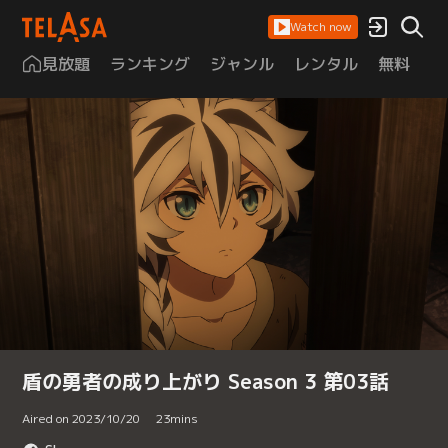
Watch now
見放題
ランキング
ジャンル
レンタル
無料
は
盾の勇者の成り上がり Season 3 第03話
Aired on 2023/10/20
23
mins