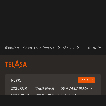
動画配信サービスのTELASA（テラサ）
ジャンル
アニメ一覧（見放
NEWS
See all
2026.08.01
浮所飛貴主演！ 【夏色の風が僕の家にやってきた】 本日よりテラサで独占配信スタート！
2026.07.18
『夏色の雲が恋と嵐をまきおこす』スペシャルメイキング 【Part1】2026年７月18日（土）23時30分～配信スタート！話題のシーンの裏側を大公開！豪華キャスト大集合！ 『武宮家 真夏の家族会議』開催！
2026.07.15
救命医・遥（今田）の《心揺さぶる過去》や、 麻酔科医・権野（船越英一郎）の《謎多きプライベート》など… 《知られざるエピソード》を独占配信！