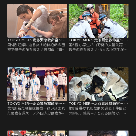
護師の蔵前夏梅（菜々緒）は身代わ
しまう。新たな崩落の危機が迫る
りを志願。そんな中、犯人が夏梅に
中、喜多見（鈴木亮平）は決死の突
発砲し…。
入を試みる！
TOKYO MER～走る緊急救命室～ 第05話
TOKYO MER～走る緊急救命室～ 第06話
第5話 妊婦に迫る炎！絶体絶命の密
第6話 小学生が山で謎の大量失踪…
室で母子の命を救え／音羽尚（賀来
親子の絆を救え／18人の小学生が山
賢人）と大物政治家・天沼夕源（桂
中で失踪する謎の事件が発生。喜多
文珍）が乗っていたエレベーターが
見（鈴木亮平）は分散して子どもた
火災により急停止してしまう。そん
ちを捜索し、治療にあたると決断。
な中、乗り合わせていた妊婦の容体
MERメンバーたちはバラバラで闘う
が急変し…。
ことに…。
TOKYO MER～走る緊急救命室～ 第07話
TOKYO MER～走る緊急救命室～ 第08話
第7話 新たな敵は警察ー追い込まれ
第8話 暴かれた禁断の過去！仲間と
た弱者を救え！／外国人労働者が集
の絆に、終焉--／とある病院で、停
団で原因不明の症状を訴え、MERが
電により全ての医療機器が停止！喜
出動。傷病者を搬送しようとした喜
多見（鈴木亮平）たちMERが出動す
多見（鈴木亮平）だったが、そこに
るが、喜多見の「空白の1年」を知
公安刑事・月島しずか（稲森いず
ってしまった音羽（賀来賢人）は激