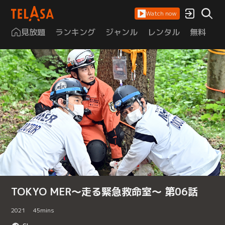
Watch now
見放題
ランキング
ジャンル
レンタル
無料
は
TOKYO MER～走る緊急救命室～ 第06話
2021
45
mins