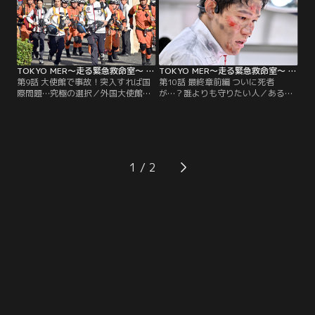
み）が現れ…。
しく反発し…。
TOKYO MER～走る緊急救命室～ 第09話
TOKYO MER～走る緊急救命室～ 第10話
第9話 大使館で事故！突入すれば国
第10話 最終章前編 ついに死者
際問題…究極の選択／外国大使館で
が…？誰よりも守りたい人／ある大
二酸化炭素中毒事故が発生。だが、
学で爆破事件が発生。救助のため駆
出動したMERに法律の壁が立ち塞が
け付けた喜多見（鈴木亮平）と音羽
る！そんな中、都知事・赤塚梓（石
（賀来賢人）だったが、それはさら
田ゆり子）が持病で倒れてしま
なる爆破テロを仕掛けたエリオッ
い…。
ト・椿（城田優）の罠だった！
1