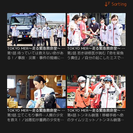
Sorting
TOKYO MER～走る緊急救命室～ 第01話
TOKYO MER～走る緊急救命室～ 第02話
第1話 待っていては救えない命があ
第2話 若き研修医が挑む『命を背負
る！／事故・災害・事件の現場に駆
う責任』／自分の起こしたミスで、
けつけ患者を救命する、喜多見幸太
患者を命の危険にさらしてしまった
（鈴木亮平）率いる救命医療チー
比奈（中条あやみ）は大きく自信を
ム“TOKYO MER”。その発足記念式
失う。だがそんな彼女に、夏祭りで
典の最中にバス事故が発生し…。
発生した爆発事故への出動命令が下
り…。
TOKYO MER～走る緊急救命室～ 第03話
TOKYO MER～走る緊急救命室～ 第04話
第3話 立てこもり事件…人質の少女
第4話 トンネル崩落！移植手術へ命
を救え！／凶悪犯が重病の少女を人
のタイムリミット／トンネル崩落事
質に立てこもる事件が発生！発作の
故が発生し、移植手術用の心臓を運
危機が迫る少女の命を守るため、看
搬中だった医師がガレキに埋まって