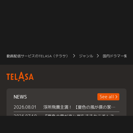
動画配信サービスのTELASA（テラサ）
ジャンル
国内ドラマ一覧（
NEWS
See all
2026.08.01
浮所飛貴主演！ 【夏色の風が僕の家にやってきた】 本日よりテラサで独占配信スタート！
2026.07.18
『夏色の雲が恋と嵐をまきおこす』スペシャルメイキング 【Part1】2026年７月18日（土）23時30分～配信スタート！話題のシーンの裏側を大公開！豪華キャスト大集合！ 『武宮家 真夏の家族会議』開催！
2026.07.15
救命医・遥（今田）の《心揺さぶる過去》や、 麻酔科医・権野（船越英一郎）の《謎多きプライベート》など… 《知られざるエピソード》を独占配信！