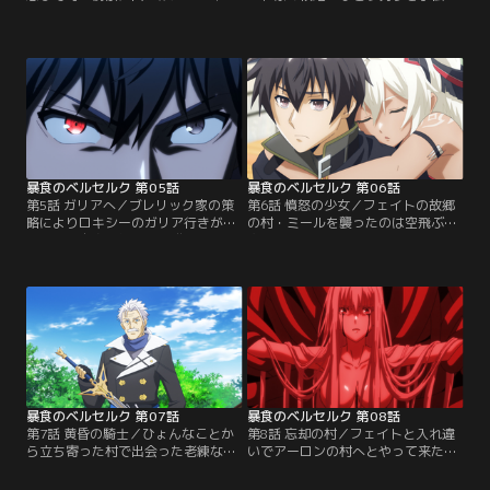
とロキシー。二人はそこではぐれ魔
に行くことになったフェイトは、ロ
物の噂を耳にする。実は、その魔物
キシーの母・アイシャと出会う。そ
の正体はフェイト。≪暴食≫の飢え
して、赤い目をした不思議なガリア
を満たすために顔を隠して狩りを続
人の少女とも遭遇する。そんな中、
けるフェイトは、いつしか街の武人
領地に魔物・コボルトが現れた。コ
たちからはぐれ魔物のリッチと噂さ
ボルトを率いるのは冠魔物≪慟哭を
れるようになったのだ。ロキシーの
呼ぶ者≫。長年蓄積されたヘイトか
目的がそのはぐれ魔物の調査だと知
ら生まれた魔物でフェイトのレベル
ったフェイトは…。【提供：バンダ
では歯が立たない。【提供：バンダ
イチャンネル】
イチャンネル】
暴食のベルセルク 第05話
暴食のベルセルク 第06話
第5話 ガリアへ／ブレリック家の策
第6話 憤怒の少女／フェイトの故郷
略によりロキシーのガリア行きが決
の村・ミールを襲ったのは空飛ぶ魔
まった。自身の無力さを嘆くフェイ
物ガーゴイルだった。フェイトの活
ト。時を同じくして、ブレリック家
躍でガーゴイルは征伐するが、村は
の次男・ハドはムクロ討伐に乗り出
壊滅。セトとのわだかまりを解き、
す。フェイトはロキシーを死地へ追
亡き父との思い出を胸にミールの村
いやったハドに復讐すべく、自身を
を後にする。次の目的地を目指す途
エサにハドをおびき出す。そして、
中、フェイトは赤目の少女と再会す
ロキシーの旅立ちの日。フェイトも
る。少女は「憤怒のマイン」と名乗
また、陰ながらロキシーを守るため
り、「コボルトの借りを返してもら
に…。【提供：バンダイチャンネ
う」と道中を共にする羽目に。【提
ル】
供：バンダイチャンネル】
暴食のベルセルク 第07話
暴食のベルセルク 第08話
第7話 黄昏の騎士／ひょんなことか
第8話 忘却の村／フェイトと入れ違
ら立ち寄った村で出会った老練な剣
いでアーロンの村へとやって来たロ
士アーロン。村長でもあるアーロン
キシーは、亡き父・メイソンの戦友
は元聖騎士で、俺の指導を受けるな
であり自分の名付け親であるアーロ