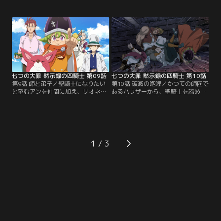
が解き放たれてしまった。儀式の生
めたパーシバル。一方、街の人々に
贄である街の人々をシンに任せ、パ
迫る亡者たちを退けるために奔走す
ーシバルはドニー、ナシエンス、そ
るシン。儀式の妨げとなるパーシバ
してアンと共にイロンシッドの元へ
ルの息の根を止めんと、あらゆる手
向かう。なんとか『常闇の棺』と奪
段を講じるイロンシッド。しかし、
おうとするパーシバルたちだが、イ
パーシバルたちもまた、イロンシッ
ロンシッドの強さは凄まじく、団結
ドに対抗するためのある作戦を考え
に綻びが生じ始める。【提供：バン
ていて--。【提供：バンダイチャン
ダイチャンネル】
ネル】
七つの大罪 黙示録の四騎士 第09話
七つの大罪 黙示録の四騎士 第10話
第9話 師と弟子／聖騎士になりたい
第10話 破滅の咆哮／かつての師匠で
と望むアンを仲間に加え、リオネス
あるハウザーから、聖騎士を諦めた
王国を目指すパーシバルたち。道中
事を責められ逃げ出してしまったド
にあるダルフレア山脈を越えるため
ニー。一方、パーシバルたちとハウ
の準備をすべく、カントの街へ向か
ザーは、かつてのドニーの兄弟子で
う。そんな中、ドニーはアンと同じ
あり、盗賊の頭であるエドリンに囚
様に聖騎士を目指していた頃のこと
われてしまう。途方に暮れるパーシ
を思い出す。--数年前、ドニーには
バルたちの元へやってくる酒場のマ
1
厳しい聖騎士の師匠と、共に修行に
スター。マスターはエドリンの背後
励む兄弟子がいた。【提供：バンダ
にある大きな力について語り始め
イチャンネル】
る。【提供：バンダイチャンネル】