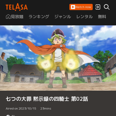
Watch now
見放題
ランキング
ジャンル
レンタル
無料
は
七つの大罪 黙示録の四騎士 第02話
Aired on 2023/10/15
23
mins